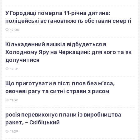
У Городищі померла 11‐річна дитина:
поліцейські встановлюють обставин смерті
12:06
Кількаденний вишкіл відбудеться в
Холодному Яру на Черкащині: для кого та як
долучитися
12:01
Що приготувати в піст: плов без м’яса,
овочеві рагу та ситні страви з рисом
11:39
росія перевиконує плани із виробництва
ракет, – Скібіцький
11:29