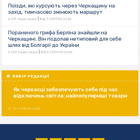
Поїзди, які курсують через Черкащину на
захід, тимчасово змінюють маршрут
|
2 231 переглядів
ВІД 7 СЕРПНЯ 2026
Пораненого грифа Берліна знайшли на
Черкащині. Він подолав нетиповий для себе
шлях від Болгарії до України
|
2 222 переглядів
ВІД 5 СЕРПНЯ 2026
ВИБІР РЕДАКЦІЇ
Як черкасці забезпечують себе під час
відключень світла: найпопулярніші товари
29 ЧЕРВНЯ 2026