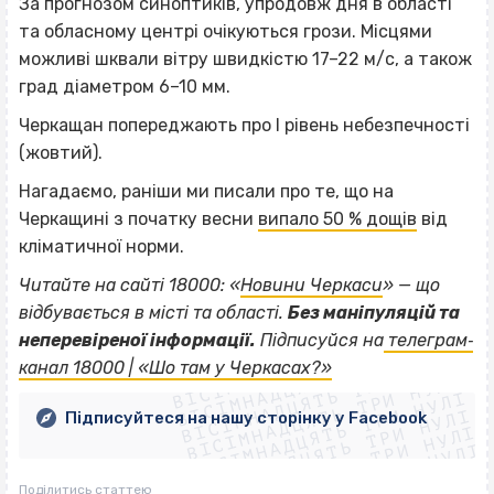
За прогнозом синоптиків, упродовж дня в області
та обласному центрі очікуються грози. Місцями
можливі шквали вітру швидкістю 17–22 м/с, а також
град діаметром 6–10 мм.
Черкащан попереджають про І рівень небезпечності
(жовтий).
Нагадаємо, раніши ми писали про те, що на
Черкащині з початку весни
випало 50 % дощів
від
кліматичної норми.
Читайте на сайті 18000: «
Новини Черкаси
» — що
відбувається в місті та області.
Без маніпуляцій та
ВІСІМНАДЦЯТЬ ТРИ НУЛІ
неперевіреної інформації.
Підписуйся на
телеграм‐
ВІСІМНАДЦЯТЬ ТРИ НУЛІ
ВІСІМНАДЦЯТЬ ТРИ НУЛІ
канал 18000 | «Шо там у Черкасах?»
ВІСІМНАДЦЯТЬ ТРИ НУЛІ
ВІСІМНАДЦЯТЬ ТРИ НУЛІ
ВІСІМНАДЦЯТЬ ТРИ НУЛІ
Підписуйтеся на нашу сторінку у Facebook
ВІСІМНАДЦЯТЬ ТРИ НУЛІ
ВІСІМНАДЦЯТЬ ТРИ НУЛІ
Поділитись статтею