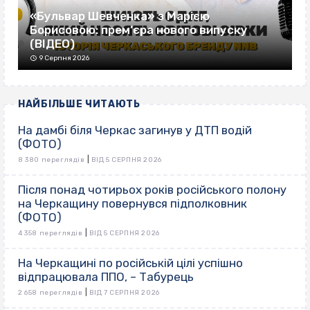
«Бульвар Шевченка» з Марією
Борисовою: прем’єра нового випуску
(ВІДЕО)
9 Серпня 2026
НАЙБІЛЬШЕ ЧИТАЮТЬ
На дамбі біля Черкас загинув у ДТП водій
(ФОТО)
|
8 380 переглядів
ВІД 5 СЕРПНЯ 2026
Після понад чотирьох років російського полону
на Черкащину повернувся підполковник
(ФОТО)
|
4 358 переглядів
ВІД 5 СЕРПНЯ 2026
На Черкащині по російській цілі успішно
відпрацювала ППО, – Табурець
|
2 658 переглядів
ВІД 7 СЕРПНЯ 2026