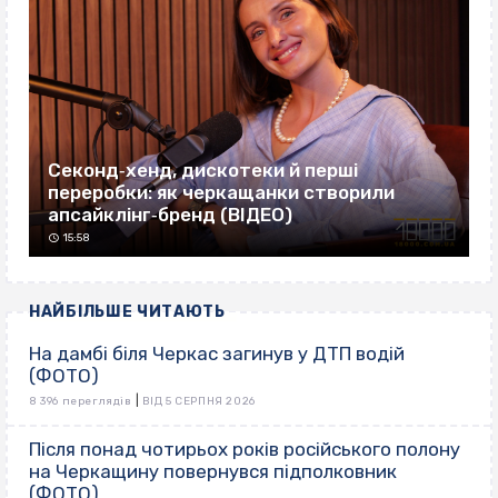
Секонд‐хенд, дискотеки й перші
переробки: як черкащанки створили
апсайклінг‐бренд (ВІДЕО)
15:58
НАЙБІЛЬШЕ ЧИТАЮТЬ
На дамбі біля Черкас загинув у ДТП водій
(ФОТО)
|
8 396 переглядів
ВІД 5 СЕРПНЯ 2026
Після понад чотирьох років російського полону
на Черкащину повернувся підполковник
(ФОТО)