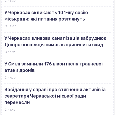
18:30
У Черкасах скликають 101-шу сесію
міськради: які питання розглянуть
18:00
У Черкасах зливова каналізація забруднює
Дніпро: інспекція вимагає припинити скид
17:32
У Смілі замінили 176 вікон після травневої
атаки дронів
17:00
Засідання у справі про стягнення активів із
секретаря Черкаської міської ради
перенесли
16:45