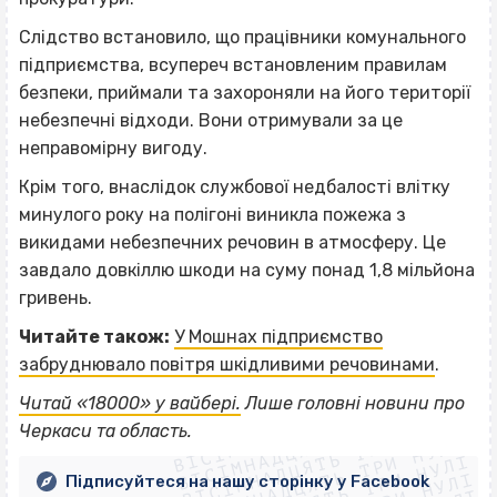
Слідство встановило, що працівники комунального
підприємства, всупереч встановленим правилам
безпеки, приймали та захороняли на його території
небезпечні відходи. Вони отримували за це
неправомірну вигоду.
Крім того, внаслідок службової недбалості влітку
минулого року на полігоні виникла пожежа з
викидами небезпечних речовин в атмосферу. Це
завдало довкіллю шкоди на суму понад 1,8 мільйона
гривень.
Читайте також:
У Мошнах підприємство
забруднювало повітря шкідливими речовинами
.
ВІСІМНАДЦЯТЬ ТРИ НУЛІ
Читай «18000» у вайбері.
Лише головні новини про
ВІСІМНАДЦЯТЬ ТРИ НУЛІ
ВІСІМНАДЦЯТЬ ТРИ НУЛІ
Черкаси та область.
ВІСІМНАДЦЯТЬ ТРИ НУЛІ
Підписуйтеся на нашу сторінку у Facebook