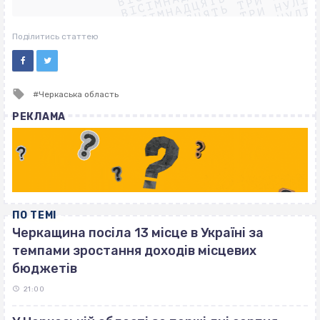
ВІСІМНАДЦЯТЬ ТРИ НУЛІ
ВІСІМНАДЦЯТЬ ТРИ НУЛІ
ВІСІМНАДЦЯТЬ ТРИ НУЛІ
ВІСІМНАДЦЯТЬ ТРИ НУЛІ
Поділитись статтею
Tagged
Черкаська область
with
РЕКЛАМА
ПО ТЕМІ
Черкащина посіла 13 місце в Україні за
темпами зростання доходів місцевих
бюджетів
21:00