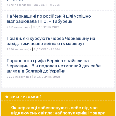
|
4 378 переглядів
ВІД 5 СЕРПНЯ 2026
На Черкащині по російській цілі успішно
відпрацювала ППО, – Табурець
|
2 666 переглядів
ВІД 7 СЕРПНЯ 2026
Поїзди, які курсують через Черкащину на
захід, тимчасово змінюють маршрут
|
2 250 переглядів
ВІД 7 СЕРПНЯ 2026
Пораненого грифа Берліна знайшли на
Черкащині. Він подолав нетиповий для себе
шлях від Болгарії до України
|
2 228 переглядів
ВІД 5 СЕРПНЯ 2026
ВИБІР РЕДАКЦІЇ
Як черкасці забезпечують себе під час
відключень світла: найпопулярніші товари