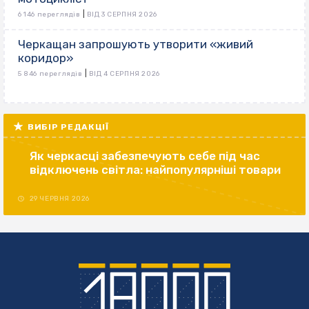
|
6 146 переглядів
ВІД 3 СЕРПНЯ 2026
Черкащан запрошують утворити «живий
коридор»
|
5 846 переглядів
ВІД 4 СЕРПНЯ 2026
ВИБІР РЕДАКЦІЇ
Як черкасці забезпечують себе під час
відключень світла: найпопулярніші товари
29 ЧЕРВНЯ 2026