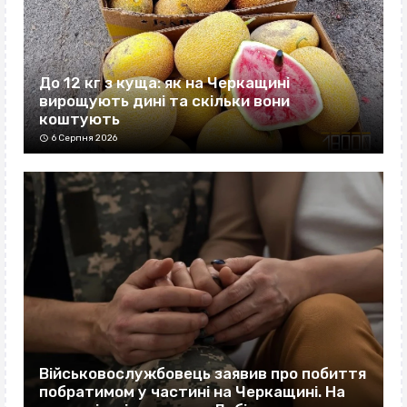
До 12 кг з куща: як на Черкащині
вирощують дині та скільки вони
коштують
6 Серпня 2026
Військовослужбовець заявив про побиття
побратимом у частині на Черкащині. На