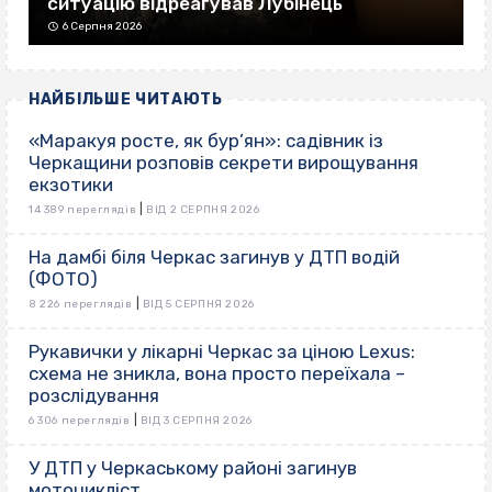
ситуацію відреагував Лубінець
6 Серпня 2026
НАЙБІЛЬШЕ ЧИТАЮТЬ
«Маракуя росте, як бур’ян»: садівник із
Черкащини розповів секрети вирощування
екзотики
|
14 389 переглядів
ВІД 2 СЕРПНЯ 2026
На дамбі біля Черкас загинув у ДТП водій
(ФОТО)
|
8 226 переглядів
ВІД 5 СЕРПНЯ 2026
Рукавички у лікарні Черкас за ціною Lexus:
схема не зникла, вона просто переїхала –
розслідування
|
6 306 переглядів
ВІД 3 СЕРПНЯ 2026
У ДТП у Черкаському районі загинув
мотоцикліст