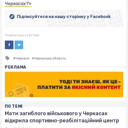
ВІСІМНАДЦЯТЬ ТРИ НУЛІ
ВІСІМНАДЦЯТЬ ТРИ НУЛІ
ВІСІМНАДЦЯТЬ ТРИ НУЛІ
Черкасах?»
ВІСІМНАДЦЯТЬ ТРИ НУЛІ
ВІСІМНАДЦЯТЬ ТРИ НУЛІ
ВІСІМНАДЦЯТЬ ТРИ НУЛІ
Підписуйтеся на нашу сторінку у Facebook
ВІСІМНАДЦЯТЬ ТРИ НУЛІ
ВІСІМНАДЦЯТЬ ТРИ НУЛІ
Поділитись статтею
Tagged
Черкаси
Черкаська область
with
РЕКЛАМА
ПО ТЕМІ
Мати загиблого військового у Черкасах
відкрила спортивно-реабілітаційний центр