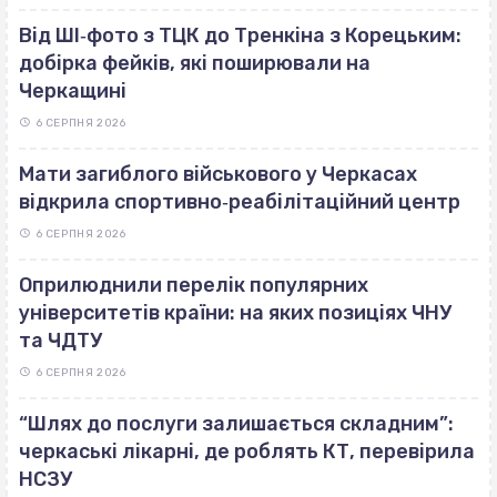
Від ШІ‐фото з ТЦК до Тренкіна з Корецьким:
добірка фейків, які поширювали на
Черкащині
6 СЕРПНЯ 2026
Мати загиблого військового у Черкасах
відкрила спортивно‐реабілітаційний центр
6 СЕРПНЯ 2026
Оприлюднили перелік популярних
університетів країни: на яких позиціях ЧНУ
та ЧДТУ
6 СЕРПНЯ 2026
“Шлях до послуги залишається складним”:
черкаські лікарні, де роблять КТ, перевірила
НСЗУ