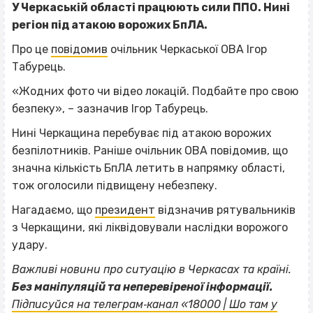
У Черкаській області працюють сили ППО. Нині
регіон під атакою ворожих БпЛА.
Про це
повідомив
очільник Черкаської ОВА Ігор
Табурець.
«Жодних фото чи відео локацій. Подбайте про свою
безпеку», – зазначив Ігор Табурець.
Нині Черкащина перебуває під атакою ворожих
безпілотників. Раніше очільник ОВА повідомив, що
значна кількість БпЛА летить в напрямку області,
тож оголосили підвищену небезпеку.
Нагадаємо, що
президент
відзначив рятувальників
з Черкащини, які ліквідовували наслідки ворожого
удару.
Важливі новини про ситуацію в Черкасах та країні.
Без маніпуляцій та неперевіреної інформації.
Підписуйся на телеграм‐канал «18000 | Шо там у