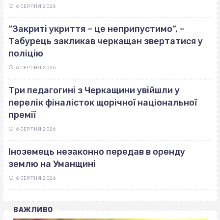
6 СЕРПНЯ 2026
“Закриті укриття – це неприпустимо”, –
Табурець закликав черкащан звертатися у
поліцію
6 СЕРПНЯ 2026
Три педагогині з Черкащини увійшли у
перелік фіналісток щорічної національної
премії
6 СЕРПНЯ 2026
Іноземець незаконно передав в оренду
землю на Уманщині
6 СЕРПНЯ 2026
ВАЖЛИВО