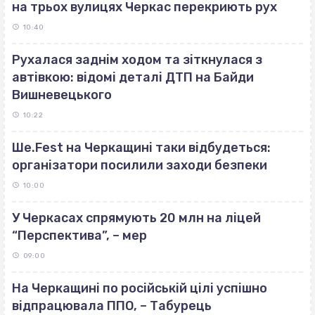
на трьох вулицях Черкас перекриють рух
10:40
Рухалася заднім ходом та зіткнулася з
автівкою: відомі деталі ДТП на Байди
Вишневецького
10:22
Ше.Fest на Черкащині таки відбудеться:
організатори посилили заходи безпеки
10:00
У Черкасах спрямують 20 млн на ліцей
“Перспектива”, – мер
09:00
На Черкащині по російській цілі успішно
відпрацювала ППО, – Табурець