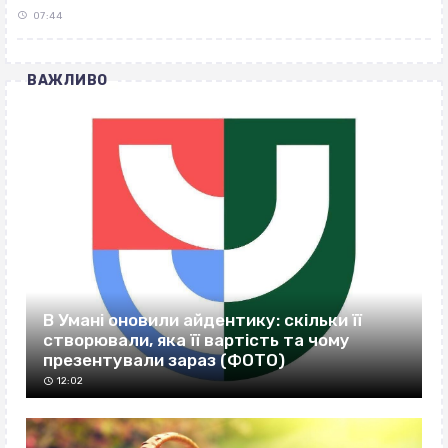
07:44
ВАЖЛИВО
В Умані оновили айдентику: скільки її
створювали, яка її вартість та чому
презентували зараз (ФОТО)
12:02