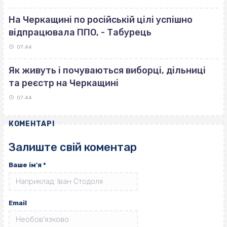
На Черкащині по російській цілі успішно
відпрацювала ППО, - Табурець
07:44
Як живуть і почуваються виборці, дільниці
та реєстр на Черкащині
07:44
КОМЕНТАРІ
Залиште свій коментар
Ваше ім'я
*
Email