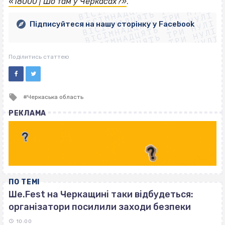
ВІСІМНАДЦЯТЬ ТРИ НУЛІ
ВІСІМНАДЦЯТЬ ТРИ НУЛІ
ВІСІМНАДЦЯТЬ ТРИ НУЛІ
«18000 | Шо там у Черкасах?»
.
ВІСІМНАДЦЯТЬ ТРИ НУЛІ
ВІСІМНАДЦЯТЬ ТРИ НУЛІ
ВІСІМНАДЦЯТЬ ТРИ НУЛІ
Підписуйтеся на нашу сторінку у Facebook
ВІСІМНАДЦЯТЬ ТРИ НУЛІ
ВІСІМНАДЦЯТЬ ТРИ НУЛІ
Поділитись статтею
Tagged
Черкаська область
with
РЕКЛАМА
ПО ТЕМІ
Ше.Fest на Черкащині таки відбудеться:
організатори посилили заходи безпеки
10:00