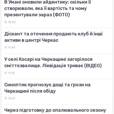
В Умані оновили айдентику: скільки її
створювали, яка її вартість та чому
презентували зараз (ФОТО)
12:02
Діскант та оточення продають клуб й інші
активи в центрі Черкас
11:40
У селі Косарі на Черкащині загорілося
сміттєзвалище. Ліквідація триває (ВІДЕО)
11:18
Синоптик прогнозує дощі та грози на
Черкащині після обіду
10:57
Через підготовку до опалювального сезону