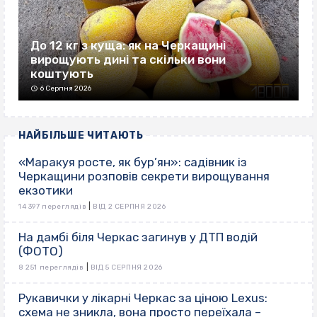
До 12 кг з куща: як на Черкащині
вирощують дині та скільки вони
коштують
6 Серпня 2026
НАЙБІЛЬШЕ ЧИТАЮТЬ
«Маракуя росте, як бур’ян»: садівник із
Черкащини розповів секрети вирощування
екзотики
|
14 397 переглядів
ВІД 2 СЕРПНЯ 2026
На дамбі біля Черкас загинув у ДТП водій
(ФОТО)
|
8 251 переглядів
ВІД 5 СЕРПНЯ 2026
Рукавички у лікарні Черкас за ціною Lexus:
схема не зникла, вона просто переїхала –