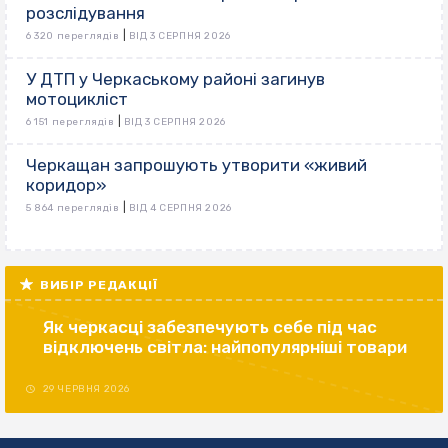
розслідування
|
6 320 переглядів
ВІД 3 СЕРПНЯ 2026
У ДТП у Черкаському районі загинув
мотоцикліст
|
6 151 переглядів
ВІД 3 СЕРПНЯ 2026
Черкащан запрошують утворити «живий
коридор»
|
5 864 переглядів
ВІД 4 СЕРПНЯ 2026
ВИБІР РЕДАКЦІЇ
Як черкасці забезпечують себе під час
відключень світла: найпопулярніші товари
29 ЧЕРВНЯ 2026