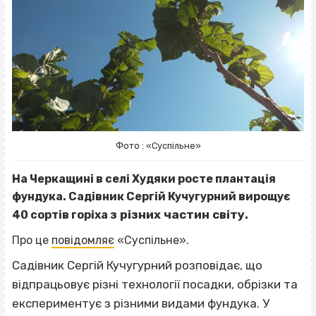
Фото : «Суспільне»
На Черкащині в селі Худяки росте плантація
фундука. Садівник Сергій Кучугурний вирощує
з різних частин світу
.
40 сортів горіха
Про це
повідомляє
«Суспільне».
Садівник Сергій Кучугурний розповідає, що
в
ідпрацьовує різні технології посадки, обрізки та
експериментує з різними видами фундука. У