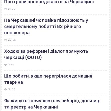
Про грози попереджають на Черкащині
21:00
На Черкащині чоловіка підозрюють у
смертельному побитті 82‐річного
пенсіонера
20:05
Ходою за реформи і діалог прямують
черкасці (ФОТО)
19:56
Що робити, якщо перегрілася домашня
тварина
19:00
Як живуть і почуваються виборці, дільниці
та реєстр на Черкащині