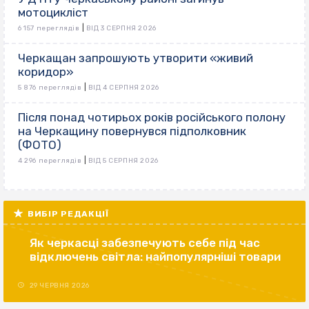
мотоцикліст
|
6 157 переглядів
ВІД 3 СЕРПНЯ 2026
Черкащан запрошують утворити «живий
коридор»
|
5 876 переглядів
ВІД 4 СЕРПНЯ 2026
Після понад чотирьох років російського полону
на Черкащину повернувся підполковник
(ФОТО)
|
4 296 переглядів
ВІД 5 СЕРПНЯ 2026
ВИБІР РЕДАКЦІЇ
Як черкасці забезпечують себе під час
відключень світла: найпопулярніші товари
29 ЧЕРВНЯ 2026