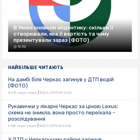
В Умані оновили айдентику: скільки її
створювали, яка її вартість та чому
презентували зараз (ФОТО)
12:02
НАЙБІЛЬШЕ ЧИТАЮТЬ
На дамбі біля Черкас загинув у ДТП водій
(ФОТО)
|
8 291 переглядів
ВІД 5 СЕРПНЯ 2026
Рукавички у лікарні Черкас за ціною Lexus:
схема не зникла, вона просто переїхала –
розслідування
|
6 335 переглядів
ВІД 3 СЕРПНЯ 2026
У ДТП у Черкаському районі загинув