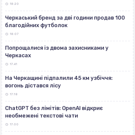
18:20
Черкаський бренд за дві години продав 100
благодійних футболок
18:07
Попрощалися із двома захисниками у
Черкасах
17:41
На Черкащині підпалили 45 км узбіччя:
вогонь дістався лісу
17:18
ChatGPT без лімітів: OpenAI відкриє
необмежені текстові чати
17:00