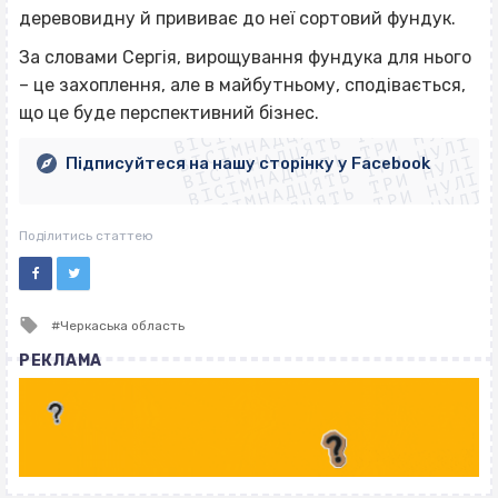
деревовидну й прививає до неї сортовий фундук.
За словами Сергія, вирощування фундука для нього
ВІСІМНАДЦЯТЬ ТРИ НУЛІ
– це захоплення, але в майбутньому, сподівається,
ВІСІМНАДЦЯТЬ ТРИ НУЛІ
ВІСІМНАДЦЯТЬ ТРИ НУЛІ
що це буде перспективний бізнес.
ВІСІМНАДЦЯТЬ ТРИ НУЛІ
ВІСІМНАДЦЯТЬ ТРИ НУЛІ
ВІСІМНАДЦЯТЬ ТРИ НУЛІ
Підписуйтеся на нашу сторінку у Facebook
ВІСІМНАДЦЯТЬ ТРИ НУЛІ
ВІСІМНАДЦЯТЬ ТРИ НУЛІ
Поділитись статтею
Tagged
Черкаська область
with
РЕКЛАМА