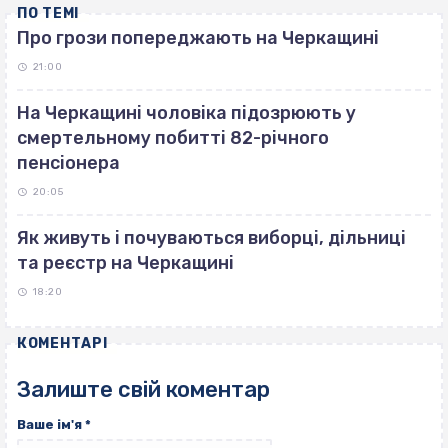
ПО ТЕМІ
Про грози попереджають на Черкащині
21:00
На Черкащині чоловіка підозрюють у
смертельному побитті 82-річного
пенсіонера
20:05
Як живуть і почуваються виборці, дільниці
та реєстр на Черкащині
18:20
КОМЕНТАРІ
Залиште свій коментар
Ваше ім'я
*