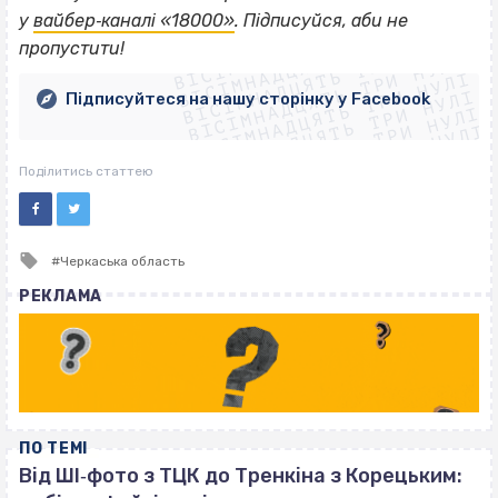
ВІСІМНАДЦЯТЬ ТРИ НУЛІ
у
вайбер‐каналі «18000»
. Підписуйся, аби не
ВІСІМНАДЦЯТЬ ТРИ НУЛІ
ВІСІМНАДЦЯТЬ ТРИ НУЛІ
пропустити!
ВІСІМНАДЦЯТЬ ТРИ НУЛІ
ВІСІМНАДЦЯТЬ ТРИ НУЛІ
ВІСІМНАДЦЯТЬ ТРИ НУЛІ
Підписуйтеся на нашу сторінку у Facebook
ВІСІМНАДЦЯТЬ ТРИ НУЛІ
ВІСІМНАДЦЯТЬ ТРИ НУЛІ
Поділитись статтею
Tagged
Черкаська область
with
РЕКЛАМА
ПО ТЕМІ
Від ШІ‐фото з ТЦК до Тренкіна з Корецьким: