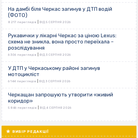
На дамбі біля Черкас загинув у ДТП водій
(ФОТО)
|
8 217 переглядів
ВІД 5 СЕРПНЯ 2026
Рукавички у лікарні Черкас за ціною Lexus:
схема не зникла, вона просто переїхала –
розслідування
|
6 306 переглядів
ВІД 3 СЕРПНЯ 2026
У ДТП у Черкаському районі загинув
мотоцикліст
|
6 144 переглядів
ВІД 3 СЕРПНЯ 2026
Черкащан запрошують утворити «живий
коридор»
|
5 846 переглядів
ВІД 4 СЕРПНЯ 2026
ВИБІР РЕДАКЦІЇ