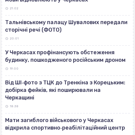
21:02
Тальнівському палацу Шувалових передали
сторічні речі (ФОТО)
20:01
У Черкасах профінансують обстеження
будинку, пошкодженого російським дроном
19:00
Від ШІ‐фото з ТЦК до Тренкіна з Корецьким:
добірка фейків, які поширювали на
Черкащині
18:38
Мати загиблого військового у Черкасах
відкрила спортивно‐реабілітаційний центр