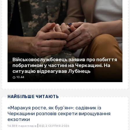
Військовослужбовець заявив про побиття
побратимом у частині на Черкащині. На
ситуацію відреагував Лубінець
10:44
НАЙБІЛЬШЕ ЧИТАЮТЬ
«Маракуя росте, як бур’ян»: садівник із
Черкащини розповів секрети вирощування
екзотики
|
14 388 переглядів
ВІД 2 СЕРПНЯ 2026