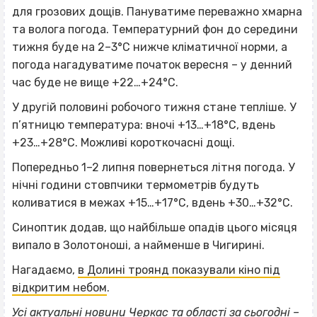
для грозових дощів. Пануватиме переважно хмарна
та волога погода. Температурний фон до середини
тижня буде на 2–3°С нижче кліматичної норми, а
погода нагадуватиме початок вересня – у денний
час буде не вище +22…+24°С.
У другій половині робочого тижня стане тепліше. У
п’ятницю температура: вночі +13…+18°С, вдень
+23…+28°С. Можливі короткочасні дощі.
Попередньо 1–2 липня повернеться літня погода. У
нічні години стовпчики термометрів будуть
коливатися в межах +15…+17°С, вдень +30…+32°С.
Синоптик додав, що найбільше опадів цього місяця
випало в Золотоноші, а найменше в Чигирині.
Нагадаємо,
в Долині троянд показували кіно під
відкритим небом
.
Усі актуальні новини Черкас та області за сьогодні –