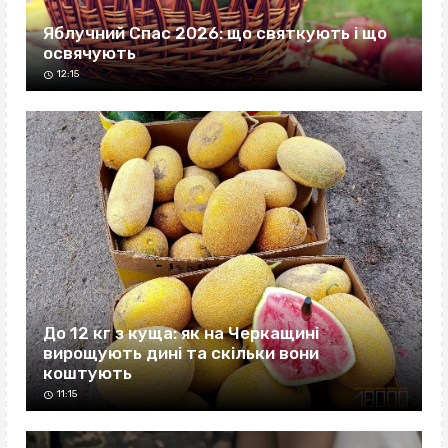
Яблучний Спас 2026: що святкують і що
освячують
12:15
До 12 кг з куща: як на Черкащині
вирощують дині та скільки вони
коштують
11:15