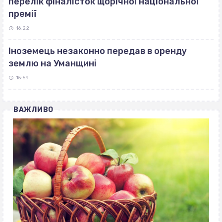
перелік фіналісток щорічної національної
премії
16:22
Іноземець незаконно передав в оренду
землю на Уманщині
15:59
ВАЖЛИВО