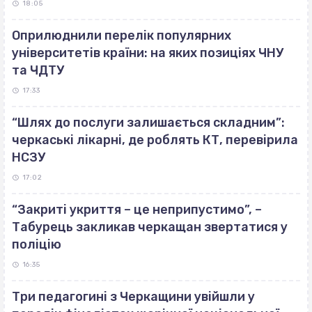
18:05
Оприлюднили перелік популярних
університетів країни: на яких позиціях ЧНУ
та ЧДТУ
17:33
“Шлях до послуги залишається складним”:
черкаські лікарні, де роблять КТ, перевірила
НСЗУ
17:02
“Закриті укриття – це неприпустимо”, –
Табурець закликав черкащан звертатися у
поліцію
16:35
Три педагогині з Черкащини увійшли у