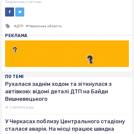
ВІСІМНАДЦЯТЬ ТРИ НУЛІ
Поділитись статтею
Tagged
ДТП
Черкаська область
with
РЕКЛАМА
ПО ТЕМІ
Рухалася заднім ходом та зіткнулася з
автівкою: відомі деталі ДТП на Байди
Вишневецького
7 СЕРПНЯ 2026
У Черкасах поблизу Центрального стадіону
сталася аварія. На місці працює швидка