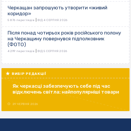
Черкащан запрошують утворити «живий
коридор»
|
5 876 переглядів
ВІД 4 СЕРПНЯ 2026
Після понад чотирьох років російського полону
на Черкащину повернувся підполковник
(ФОТО)
|
4 299 переглядів
ВІД 5 СЕРПНЯ 2026
ВИБІР РЕДАКЦІЇ
Як черкасці забезпечують себе під час
відключень світла: найпопулярніші товари
29 ЧЕРВНЯ 2026