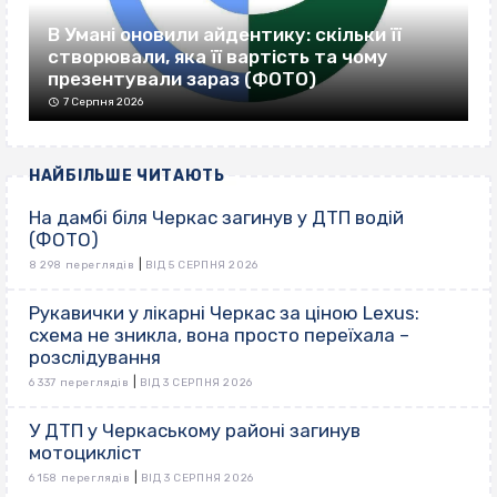
В Умані оновили айдентику: скільки її
створювали, яка її вартість та чому
презентували зараз (ФОТО)
7 Серпня 2026
НАЙБІЛЬШЕ ЧИТАЮТЬ
На дамбі біля Черкас загинув у ДТП водій
(ФОТО)
|
8 298 переглядів
ВІД 5 СЕРПНЯ 2026
Рукавички у лікарні Черкас за ціною Lexus:
схема не зникла, вона просто переїхала –
розслідування
|
6 337 переглядів
ВІД 3 СЕРПНЯ 2026
У ДТП у Черкаському районі загинув
мотоцикліст
|
6 158 переглядів
ВІД 3 СЕРПНЯ 2026