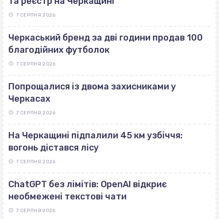
та реєстр на Черкащині
7 СЕРПНЯ 2026
Черкаський бренд за дві години продав 100
благодійних футболок
7 СЕРПНЯ 2026
Попрощалися із двома захисниками у
Черкасах
7 СЕРПНЯ 2026
На Черкащині підпалили 45 км узбіччя:
вогонь дістався лісу
7 СЕРПНЯ 2026
ChatGPT без лімітів: OpenAI відкриє
необмежені текстові чати
7 СЕРПНЯ 2026