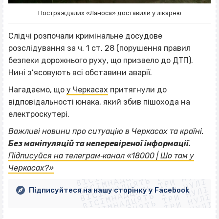
Постраждалих «Ланоса» доставили у лікарню
Слідчі розпочали кримінальне досудове
розслідування за ч. 1 ст. 28 (порушення правил
безпеки дорожнього руху, що призвело до ДТП).
Нині з’ясовують всі обставини аварії.
Нагадаємо, що
у Черкасах
притягнули до
відповідальності юнака, який збив пішохода на
електроскутері.
Важливі новини про ситуацію в Черкасах та країні.
Без маніпуляцій та неперевіреної інформації.
ВІСІМНАДЦЯТЬ ТРИ НУЛІ
Підписуйся на телеграм‐канал «18000 | Шо там у
ВІСІМНАДЦЯТЬ ТРИ НУЛІ
ВІСІМНАДЦЯТЬ ТРИ НУЛІ
Черкасах?»
ВІСІМНАДЦЯТЬ ТРИ НУЛІ
ВІСІМНАДЦЯТЬ ТРИ НУЛІ
ВІСІМНАДЦЯТЬ ТРИ НУЛІ
Підписуйтеся на нашу сторінку у Facebook
ВІСІМНАДЦЯТЬ ТРИ НУЛІ