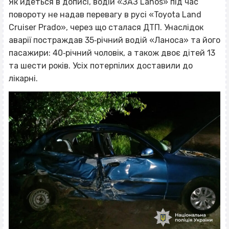
Як йдеться в дописі, водій «ЗАЗ Lanos» під час
повороту не надав перевагу в русі «Toyota Land
Cruiser Prado», через що сталася ДТП. Унаслідок
аварії постраждав 35‐річний водій «Ланоса» та його
пасажири: 40‐річний чоловік, а також двоє дітей 13
та шести років. Усіх потерпілих доставили до
лікарні.