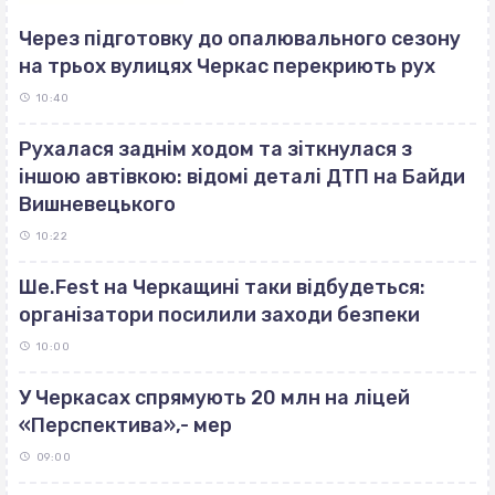
Через підготовку до опалювального сезону
на трьох вулицях Черкас перекриють рух
10:40
Рухалася заднім ходом та зіткнулася з
іншою автівкою: відомі деталі ДТП на Байди
Вишневецького
10:22
Ше.Fest на Черкащині таки відбудеться:
організатори посилили заходи безпеки
10:00
У Черкасах спрямують 20 млн на ліцей
«Перспектива»,- мер
09:00