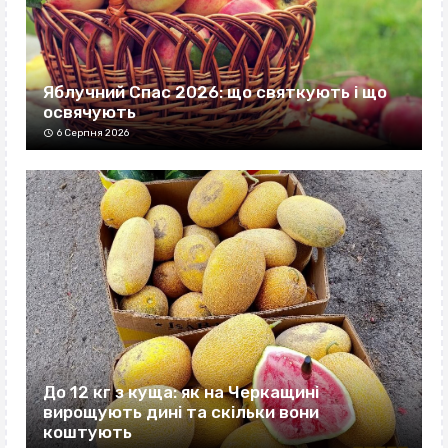
Яблучний Спас 2026: що святкують і що
освячують
6 Серпня 2026
До 12 кг з куща: як на Черкащині
вирощують дині та скільки вони
коштують