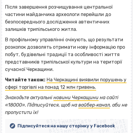
Після завершення розчищування центральної
частини майданчика археологи перейшли до
безпосереднього дослідження автентичних
залишків трипільського житла.
В профільному управлінні очікують, що результати
розкопок дозволять отримати нову інформацію про
побут, будівельні традиції та особливості життя
представників трипільської культури на території
сучасної Черкащини.
Читайте також:
На Черкащині виявили порушень у
сфері торгівлі на понад 12 млн гривень.
Знаходьте актуальні
новини Черкащини
на сайті
ВІСІМНАДЦЯТЬ ТРИ НУЛІ
«18000». Підписуйтеся, щоб на
вайбер‐канал
, аби не
ВІСІМНАДЦЯТЬ ТРИ НУЛІ
ВІСІМНАДЦЯТЬ ТРИ НУЛІ
пропустити їх!
ВІСІМНАДЦЯТЬ ТРИ НУЛІ
ВІСІМНАДЦЯТЬ ТРИ НУЛІ
Підписуйтеся на нашу сторінку у Facebook