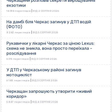
Черкащини розповів секрети вирощування
екзотики
|
14 394 переглядів
ВІД 2 СЕРПНЯ 2026
На дамбі біля Черкас загинув у ДТП водій
(ФОТО)
|
8 242 переглядів
ВІД 5 СЕРПНЯ 2026
Рукавички у лікарні Черкас за ціною Lexus:
схема не зникла, вона просто переїхала –
розслідування
|
6 315 переглядів
ВІД 3 СЕРПНЯ 2026
У ДТП у Черкаському районі загинув
мотоцикліст
|
6 148 переглядів
ВІД 3 СЕРПНЯ 2026
Черкащан запрошують утворити «живий
коридор»
|
5 847 переглядів
ВІД 4 СЕРПНЯ 2026