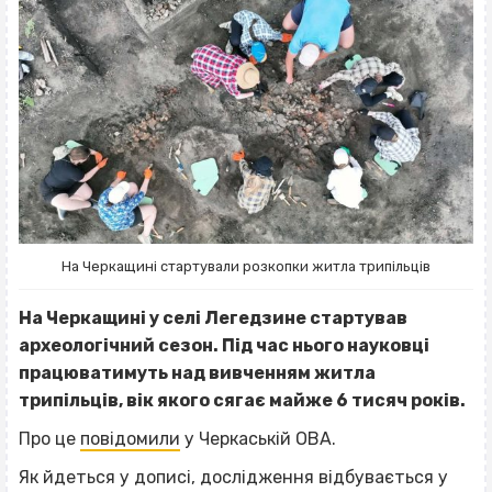
На Черкащині стартували розкопки житла трипільців
На Черкащині у селі Легедзине стартував
археологічний сезон. Під час нього науковці
працюватимуть над вивченням житла
трипільців, вік якого сягає майже 6 тисяч років.
Про це
повідомили
у Черкаській ОВА.
Як йдеться у дописі, дослідження відбувається у