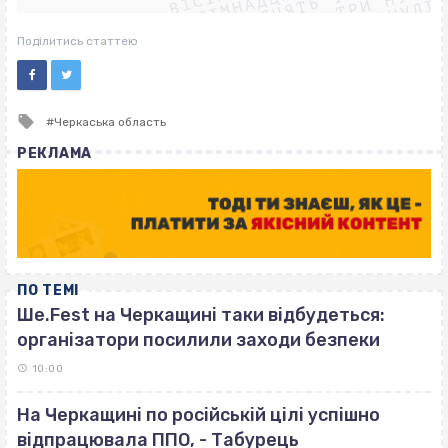
ВІСІМНАДЦЯТЬ ТРИ НУЛІ
ВІСІМНАДЦЯТЬ ТРИ НУЛІ
ВІСІМНАДЦЯТЬ ТРИ НУЛІ
Поділитись статтею
Tagged
Черкаська область
with
РЕКЛАМА
ПО ТЕМІ
Ше.Fest на Черкащині таки відбудеться:
організатори посилили заходи безпеки
10:00
На Черкащині по російській цілі успішно
відпрацювала ППО, - Табурець