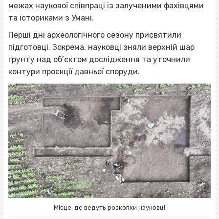
межах наукової співпраці із залученими фахівцями
та істориками з Умані.
Перші дні археологічного сезону присвятили
підготовці. Зокрема, науковці зняли верхній шар
ґрунту над об’єктом дослідження та уточнили
контури проєкції давньої споруди.
Місце, де ведуть розкопки науковці