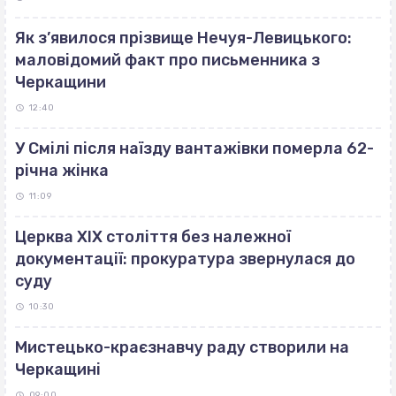
Як з’явилося прізвище Нечуя-Левицького:
маловідомий факт про письменника з
Черкащини
12:40
У Смілі після наїзду вантажівки померла 62-
річна жінка
11:09
Церква ХІХ століття без належної
документації: прокуратура звернулася до
суду
10:30
Мистецько-краєзнавчу раду створили на
Черкащині
09:00