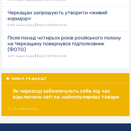
Черкащан запрошують утворити «живий
коридор»
|
5 891 переглядів
ВІД 4 СЕРПНЯ 2026
Після понад чотирьох років російського полону
на Черкащину повернувся підполковник
(ФОТО)
|
4 317 переглядів
ВІД 5 СЕРПНЯ 2026
ВИБІР РЕДАКЦІЇ
Як черкасці забезпечують себе під час
відключень світла: найпопулярніші товари
29 ЧЕРВНЯ 2026