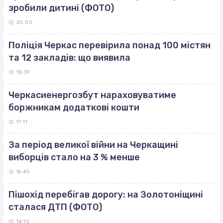
зробили дитині (ФОТО)
20:00
Поліція Черкас перевірила понад 100 містян
та 12 закладів: що виявила
18:39
Черкасиенергозбут нараховуватиме
боржникам додаткові кошти
17:11
За період великої війни на Черкащині
виборців стало на 3 % менше
15:40
Пішохід перебігав дорогу: на Золотоніщині
сталася ДТП (ФОТО)
14:10