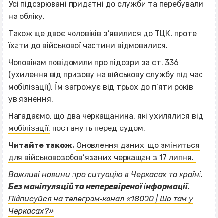
Усі підозрювані придатні до служби та перебували
на обліку.
Також ще двоє чоловіків з’явилися до ТЦК, проте
їхати до військової частини відмовилися.
Чоловікам повідомили про підозри за ст. 336
(ухилення від призову на військову службу під час
мобілізації). Їм загрожує від трьох до п’яти років
ув’язнення.
Нагадаємо, що два черкащанина, які ухилялися від
мобілізації,
постануть перед судом.
Читайте також.
Оновлення даних: що зміниться
для військовозобов’язаних черкащан з 17 липня.
Важливі новини про ситуацію в Черкасах та країні.
Без маніпуляцій та неперевіреної інформації.
ВІСІМНАДЦЯТЬ ТРИ НУЛІ
Підписуйся на телеграм‐канал «18000 | Шо там у
Черкасах?»