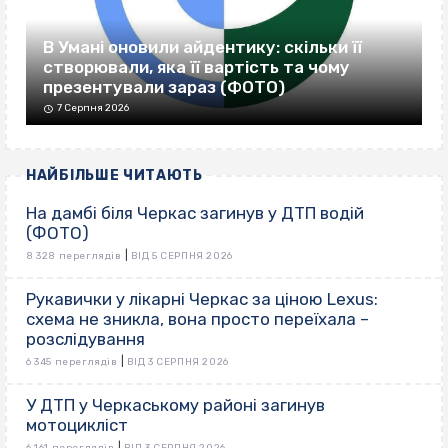
В Умані оновили айдентику: скільки її
створювали, яка її вартість та чому
презентували зараз (ФОТО)
7 Серпня 2026
НАЙБІЛЬШЕ ЧИТАЮТЬ
На дамбі біля Черкас загинув у ДТП водій
(ФОТО)
|
8 328 переглядів
ВІД 5 СЕРПНЯ 2026
Рукавички у лікарні Черкас за ціною Lexus:
схема не зникла, вона просто переїхала –
розслідування
|
6 345 переглядів
ВІД 3 СЕРПНЯ 2026
У ДТП у Черкаському районі загинув
мотоцикліст
|
6 161 переглядів
ВІД 3 СЕРПНЯ 2026