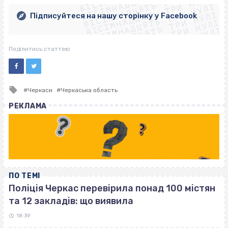
ВІСІМНАДЦЯТЬ ТРИ НУЛІ
ВІСІМНАДЦЯТЬ ТРИ НУЛІ
ВІСІМНАДЦЯТЬ ТРИ НУЛІ
ВІСІМНАДЦЯТЬ ТРИ НУЛІ
ВІСІМНАДЦЯТЬ ТРИ НУЛІ
Підписуйтеся на нашу сторінку у Facebook
ВІСІМНАДЦЯТЬ ТРИ НУЛІ
ВІСІМНАДЦЯТЬ ТРИ НУЛІ
Поділитись статтею
Tagged
Черкаси
Черкаська область
with
РЕКЛАМА
ПО ТЕМІ
Поліція Черкас перевірила понад 100 містян
та 12 закладів: що виявила
18:39