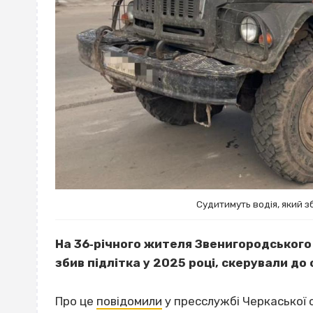
Судитимуть водія, який з
На 36‐річного жителя Звенигородського р
збив підлітка у 2025 році, скерували до
Про це
повідомили
у пресслужбі Черкаської 