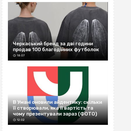
Черкаський бренд за дві години
продав 100 благодійних футболок
18:07
В Умані оновили айдентику: скільки
її створювали, яка її вартість та
чому презентували зараз (ФОТО)
12:02