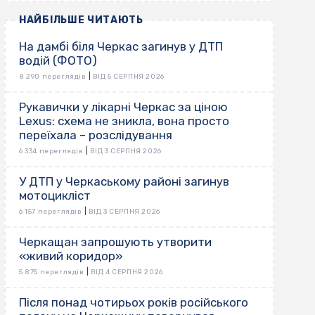
НАЙБІЛЬШЕ ЧИТАЮТЬ
На дамбі біля Черкас загинув у ДТП
водій (ФОТО)
|
8 290 переглядів
ВІД 5 СЕРПНЯ 2026
Рукавички у лікарні Черкас за ціною
Lexus: схема не зникла, вона просто
переїхала – розслідування
|
6 334 переглядів
ВІД 3 СЕРПНЯ 2026
У ДТП у Черкаському районі загинув
мотоцикліст
|
6 157 переглядів
ВІД 3 СЕРПНЯ 2026
Черкащан запрошують утворити
«живий коридор»
|
5 875 переглядів
ВІД 4 СЕРПНЯ 2026
Після понад чотирьох років російського