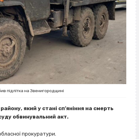
бив підлітка на Звенигородщині
айону, який у стані сп’яніння на смерть
 суду обвинувальний акт.
обласної прокуратури.