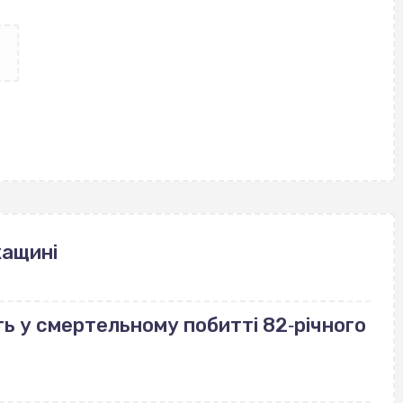
кащині
ь у смертельному побитті 82‐річного