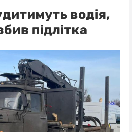
удитимуть водія,
збив підлітка