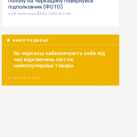
полону на Черкащину повернувся
підполковник (ФОТО)
|
4 295 переглядів
ВІД 5 СЕРПНЯ 2026
ВИБІР РЕДАКЦІЇ
Як черкасці забезпечують себе під
час відключень світла:
найпопулярніші товари
29 ЧЕРВНЯ 2026