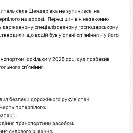
 житель села Шендерівка не зупинився, не
ерпілого на дорозі. Перед цим він незаконно
ть державному спеціалізованому господарському
вердили, що водій був у стані сп’яніння – у його
анспортом, оскільки у 2025 році суд позбавив
гольного сп’яніння.
равил безпеки дорожнього руху в стані
мерть потерпілого;
езпеці;
олодіння транспортним засобом;
ання судового рішення.