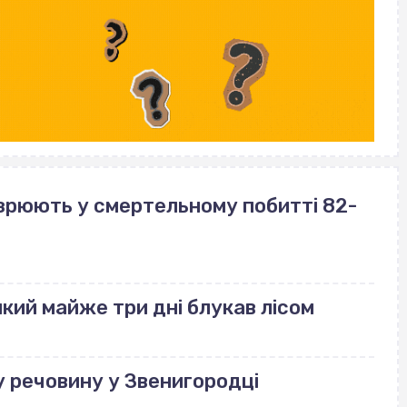
озрюють у смертельному побитті 82-
який майже три дні блукав лісом
у речовину у Звенигородці