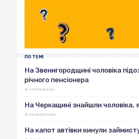
ПО ТЕМІ
На Звенигородщині чоловіка під
річного пенсіонера
6 СЕРПНЯ 2026
На Черкащині знайшли чоловіка, 
24 ЛИПНЯ 2026
На капот автівки кинули займист