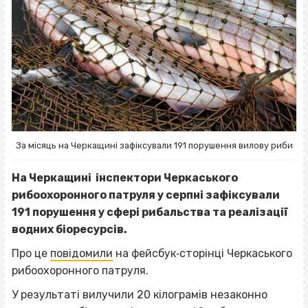
За місяць на Черкащині зафіксували 191 порушення вилову риби
На Черкащині інспектори Черкаського
рибоохоронного патруля у серпні зафіксували
191 порушення у сфері рибальства та реалізації
водних біоресурсів.
Про це
повідомили
на фейсбук‐сторінці Черкаського
рибоохоронного патруля.
У результаті вилучили 20 кілограмів незаконно