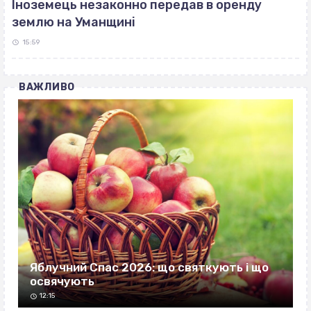
Іноземець незаконно передав в оренду
землю на Уманщині
15:59
ВАЖЛИВО
Яблучний Спас 2026: що святкують і що
освячують
12:15