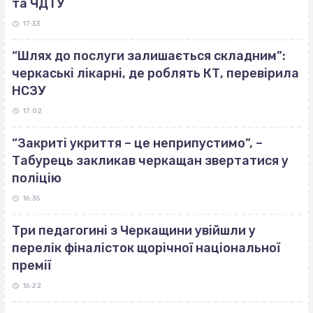
та ЧДТУ
17:33
“Шлях до послуги залишається складним”:
черкаські лікарні, де роблять КТ, перевірила
НСЗУ
17:02
“Закриті укриття – це неприпустимо”, –
Табурець закликав черкащан звертатися у
поліцію
16:35
Три педагогині з Черкащини увійшли у
перелік фіналісток щорічної національної
премії
16:22