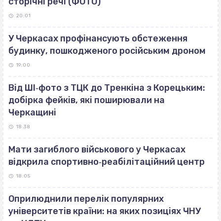
сторічні речі (ФОТО)
20:01
У Черкасах профінансують обстеження
будинку, пошкодженого російським дроном
19:00
Від ШІ‐фото з ТЦК до Тренкіна з Корецьким:
добірка фейків, які поширювали на
Черкащині
18:38
Мати загиблого військового у Черкасах
відкрила спортивно‐реабілітаційний центр
18:05
Оприлюднили перелік популярних
університетів країни: на яких позиціях ЧНУ