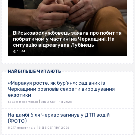
Військовослужбовець заявив про побиття
побратимом у частині на Черкащині. На
ситуацію відреагував Лубінець
10:44
НАЙБІЛЬШЕ ЧИТАЮТЬ
«Маракуя росте, як бур’ян»: садівник із
Черкащини розповів секрети вирощування
екзотики
|
14 388 переглядів
ВІД 2 СЕРПНЯ 2026
На дамбі біля Черкас загинув у ДТП водій
(ФОТО)
|
8 217 переглядів
ВІД 5 СЕРПНЯ 2026