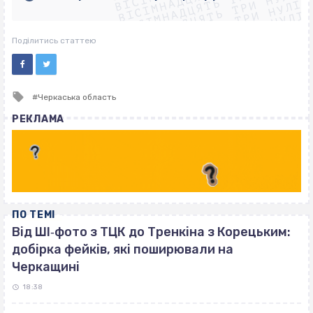
ВІСІМНАДЦЯТЬ ТРИ НУЛІ
ВІСІМНАДЦЯТЬ ТРИ НУЛІ
ВІСІМНАДЦЯТЬ ТРИ НУЛІ
ВІСІМНАДЦЯТЬ ТРИ НУЛІ
Поділитись статтею
Tagged
Черкаська область
with
РЕКЛАМА
ПО ТЕМІ
Від ШІ‐фото з ТЦК до Тренкіна з Корецьким:
добірка фейків, які поширювали на
Черкащині
18:38