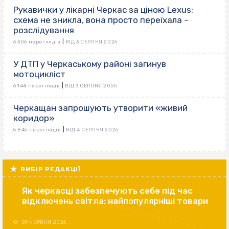
Рукавички у лікарні Черкас за ціною Lexus:
схема не зникла, вона просто переїхала –
розслідування
|
6 306 переглядів
ВІД 3 СЕРПНЯ 2026
У ДТП у Черкаському районі загинув
мотоцикліст
|
6 144 переглядів
ВІД 3 СЕРПНЯ 2026
Черкащан запрошують утворити «живий
коридор»
|
5 846 переглядів
ВІД 4 СЕРПНЯ 2026
ВИБІР РЕДАКЦІЇ
Як черкасці забезпечують себе під час
відключень світла: найпопулярніші товари
29 ЧЕРВНЯ 2026