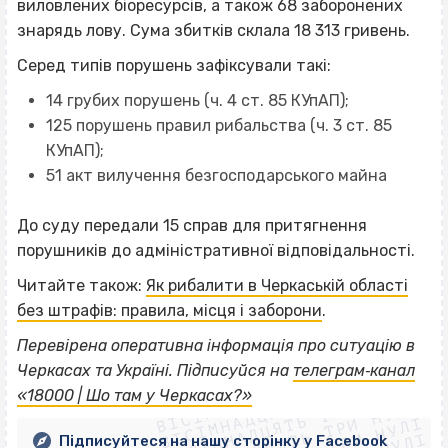
виловлених біоресурсів, а також 68 заборонених
знарядь лову. Сума збитків склала 18 313 гривень.
Серед типів порушень зафіксували такі:
14 грубих порушень (ч. 4 ст. 85 КУпАП);
125 порушень правил рибальства (ч. 3 ст. 85
КУпАП);
51 акт вилучення безгосподарського майна
До суду передали 15 справ для притягнення
порушників до адміністративної відповідальності.
Читайте також:
Як рибалити в Черкаській області
без штрафів: правила, місця і заборони
.
Перевірена оперативна інформація про ситуацію в
ВІСІМНАДЦЯТЬ ТРИ НУЛІ
Черкасах та Україні. Підписуйся на
телеграм‐канал
ВІСІМНАДЦЯТЬ ТРИ НУЛІ
ВІСІМНАДЦЯТЬ ТРИ НУЛІ
«18000 | Шо там у Черкасах?»
ВІСІМНАДЦЯТЬ ТРИ НУЛІ
Підписуйтеся на нашу сторінку у Facebook