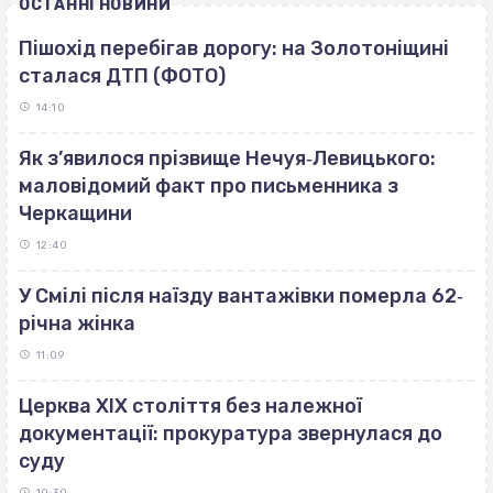
ОСТАННІ НОВИНИ
Пішохід перебігав дорогу: на Золотоніщині
сталася ДТП (ФОТО)
14:10
Як з’явилося прізвище Нечуя‐Левицького:
маловідомий факт про письменника з
Черкащини
12:40
У Смілі після наїзду вантажівки померла 62‐
річна жінка
11:09
Церква ХІХ століття без належної
документації: прокуратура звернулася до
суду
10:30