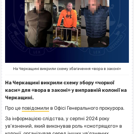
На Черкащині викрили схему збагачення «вора в законі»
На Черкащині викрили схему збору «чорної
каси» для «вора в законі» у виправній колонії на
Черкащині.
Про це
повідомили
в Офісі Генерального прокурора.
За інформацією слідства, у серпні 2024 року
ув’язнений, який виконував роль «смотрящєго» в
колонії, організував серед інших ув’язнених