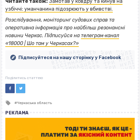
Читайте також:
Замотав у ковдру та кинув на
узбіччі: уманчанина підозрюють у вбивстві.
Розслідування, моніторинг судових справ та
оперативна інформація про найбільш резонансні
ВІСІМНАДЦЯТЬ ТРИ НУЛІ
новини Черкас. Підписуйся на
телеграм‐канал
ВІСІМНАДЦЯТЬ ТРИ НУЛІ
ВІСІМНАДЦЯТЬ ТРИ НУЛІ
«18000 | Шо там у Черкасах?»
ВІСІМНАДЦЯТЬ ТРИ НУЛІ
ВІСІМНАДЦЯТЬ ТРИ НУЛІ
ВІСІМНАДЦЯТЬ ТРИ НУЛІ
Підписуйтеся на нашу сторінку у Facebook
ВІСІМНАДЦЯТЬ ТРИ НУЛІ
ВІСІМНАДЦЯТЬ ТРИ НУЛІ
Поділитись статтею
Tagged
Черкаська область
with
РЕКЛАМА