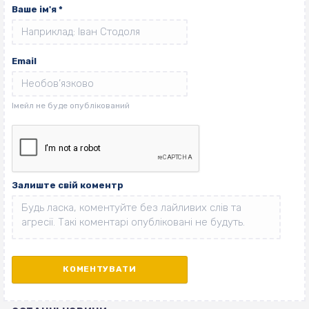
Ваше ім'я
*
Email
Залиште свій коментр