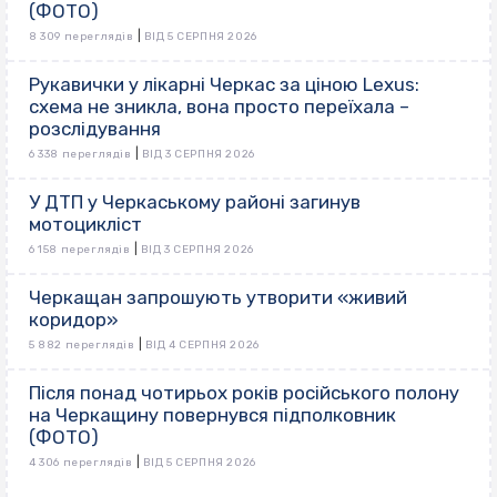
(ФОТО)
|
8 309 переглядів
ВІД 5 СЕРПНЯ 2026
Рукавички у лікарні Черкас за ціною Lexus:
схема не зникла, вона просто переїхала –
розслідування
|
6 338 переглядів
ВІД 3 СЕРПНЯ 2026
У ДТП у Черкаському районі загинув
мотоцикліст
|
6 158 переглядів
ВІД 3 СЕРПНЯ 2026
Черкащан запрошують утворити «живий
коридор»
|
5 882 переглядів
ВІД 4 СЕРПНЯ 2026
Після понад чотирьох років російського полону
на Черкащину повернувся підполковник
(ФОТО)
|
4 306 переглядів
ВІД 5 СЕРПНЯ 2026