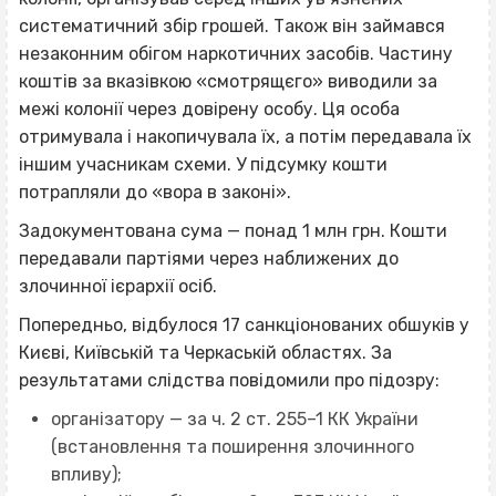
систематичний збір грошей. Також він займався
незаконним обігом наркотичних засобів. Частину
коштів за вказівкою «смотрящєго» виводили за
межі колонії через довірену особу. Ця особа
отримувала і накопичувала їх, а потім передавала їх
іншим учасникам схеми. У підсумку кошти
потрапляли до «вора в законі».
Задокументована сума — понад 1 млн грн. Кошти
передавали партіями через наближених до
злочинної ієрархії осіб.
Попередньо, відбулося 17 санкціонованих обшуків у
Києві, Київській та Черкаській областях. За
результатами слідства повідомили про підозру:
організатору — за ч. 2 ст. 255–1 КК України
(встановлення та поширення злочинного
впливу);