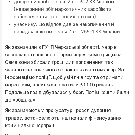
довіреній особі — за ч. 2 ст. 307 КК України
(незаконний обіг наркотичних засобів та
забезпечення фінансових потоків);
учаснику, що відповідав за накопичення й
передачі коштів — за ч. 1 ст. 255–1 КК України.
Як зазначили в ГУНП Черкаської області, «вор в
законі» контролював тюрми через «смотрящих».
Саме вони збирали гроші для поповнення так
званого «воровського общака» з азартних ігор. За
інформацією поліції, щоб увійти в гру та отримати
наркотики, засуджені платили 3 000 гривень.
Подальша гра відбувалася у борг. Потім кошти йшли
до «общака».
Як зазначають у прокуратурі, розслідування
триває, встановлюють інші канали фінансування
кримінальної ієрархії.