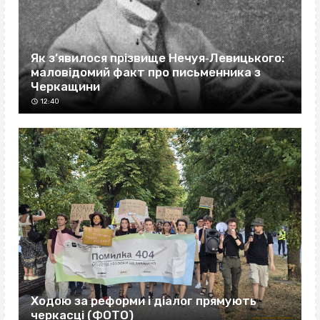
Як з’явилося прізвище Нечуя‐Левицького:
маловідомий факт про письменника з
Черкащини
12:40
Ходою за реформи і діалог прямують
черкасці (ФОТО)