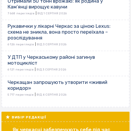
Отримали 50 тонн врожаю: як родина у
Кам’янці вирощує кавуни
|
7 668 переглядів
ВІД 1 СЕРПНЯ 2026
Рукавички у лікарні Черкас за ціною Lexus:
схема не зникла, вона просто переїхала –
розслідування
|
6 126 переглядів
ВІД 3 СЕРПНЯ 2026
У ДТП у Черкаському районі загинув
мотоцикліст
|
6 121 переглядів
ВІД 3 СЕРПНЯ 2026
Черкащан запрошують утворити «живий
коридор»
|
5 717 переглядів
ВІД 4 СЕРПНЯ 2026
ВИБІР РЕДАКЦІЇ
Як черкасці забезпечують себе під час