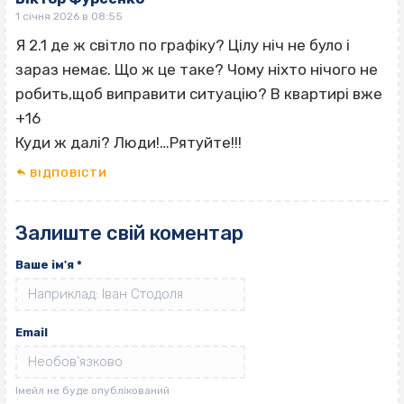
1 січня 2026 в 08:55
Я 2.1 де ж світло по графіку? Цілу ніч не було і
зараз немає. Що ж це таке? Чому ніхто нічого не
робить,щоб виправити ситуацію? В квартирі вже
+16
Куди ж далі? Люди!…Рятуйте!!!
ВІДПОВІCТИ
Залиште свій коментар
Ваше ім'я
*
Email