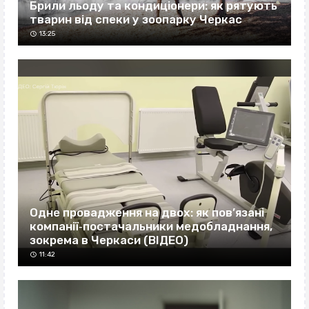
Брили льоду та кондиціонери: як рятують
тварин від спеки у зоопарку Черкас
13:25
Одне провадження на двох: як пов’язані
компанії‐постачальники медобладнання,
зокрема в Черкаси (ВІДЕО)
11:42