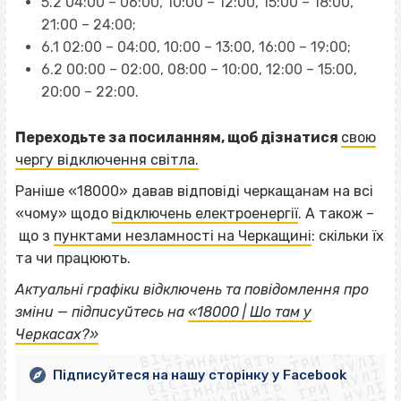
5.2 04:00 – 06:00, 10:00 – 12:00, 15:00 – 18:00,
21:00 – 24:00;
6.1 02:00 – 04:00, 10:00 – 13:00, 16:00 – 19:00;
6.2 00:00 – 02:00, 08:00 – 10:00, 12:00 – 15:00,
20:00 – 22:00.
Переходьте за посиланням, щоб дізнатися
свою
чергу відключення світла.
Раніше «18000» давав відповіді черкащанам на всі
«чому» щодо
відключень електроенергії
. А також –
що з
пунктами незламності на Черкащині
: скільки їх
та чи працюють.
Актуальні графіки відключень та повідомлення про
ВІСІМНАДЦЯТЬ ТРИ НУЛІ
зміни — підписуйтесь на
«18000 | Шо там у
ВІСІМНАДЦЯТЬ ТРИ НУЛІ
ВІСІМНАДЦЯТЬ ТРИ НУЛІ
Черкасах?»
ВІСІМНАДЦЯТЬ ТРИ НУЛІ
ВІСІМНАДЦЯТЬ ТРИ НУЛІ
Підписуйтеся на нашу сторінку у Facebook