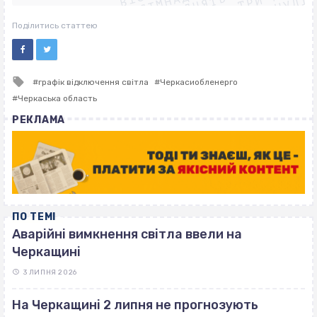
ВІСІМНАДЦЯТЬ ТРИ НУЛІ
ВІСІМНАДЦЯТЬ ТРИ НУЛІ
ВІСІМНАДЦЯТЬ ТРИ НУЛІ
Поділитись статтею
Tagged
графік відключення світла
Черкасиобленерго
with
Черкаська область
РЕКЛАМА
ПО ТЕМІ
Аварійні вимкнення світла ввели на
Черкащині
3 ЛИПНЯ 2026
На Черкащині 2 липня не прогнозують