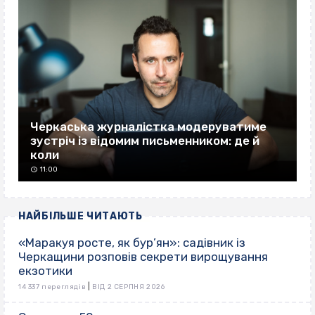
Черкаська журналістка модеруватиме
зустріч із відомим письменником: де й
коли
11:00
НАЙБІЛЬШЕ ЧИТАЮТЬ
«Маракуя росте, як бур’ян»: садівник із
Черкащини розповів секрети вирощування
екзотики
|
14 337 переглядів
ВІД 2 СЕРПНЯ 2026