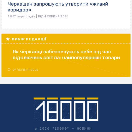
Черкащан запрошують утворити «живий
коридор»
|
5 847 переглядів
ВІД 4 СЕРПНЯ 2026
ВИБІР РЕДАКЦІЇ
Як черкасці забезпечують себе під час
відключень світла: найпопулярніші товари
29 ЧЕРВНЯ 2026
© 2026 "18000" –
НОВИНИ