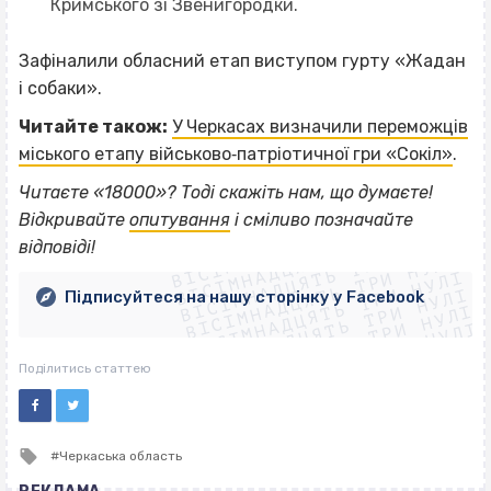
Кримського зі Звенигородки.
Зафіналили обласний етап виступом гурту «Жадан
і собаки».
Читайте також:
У Черкасах визначили переможців
міського етапу військово‐патріотичної гри «Сокіл»
.
Читаєте «18000»? Тоді скажіть нам, що думаєте!
ВІСІМНАДЦЯТЬ ТРИ НУЛІ
Відкривайте
опитування
і сміливо позначайте
ВІСІМНАДЦЯТЬ ТРИ НУЛІ
ВІСІМНАДЦЯТЬ ТРИ НУЛІ
відповіді!
ВІСІМНАДЦЯТЬ ТРИ НУЛІ
ВІСІМНАДЦЯТЬ ТРИ НУЛІ
ВІСІМНАДЦЯТЬ ТРИ НУЛІ
Підписуйтеся на нашу сторінку у Facebook
ВІСІМНАДЦЯТЬ ТРИ НУЛІ
ВІСІМНАДЦЯТЬ ТРИ НУЛІ
Поділитись статтею
Tagged
Черкаська область
with