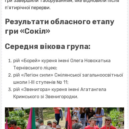
гри завершили таборуванням, яке відновили після
п’ятирічної перерви.
Результати обласного етапу
гри «Сокіл»
Середня вікова група:
рій «Борей» куреня імені Олега Новохатька
Тернівського ліцею;
рій «Легіон сили» Смілянської загальноосвітньої
школи І‐ІІІ ступенів № 11;
рій «Звенигора» куреня імені Агатангела
Кримського зі Звенигородки.