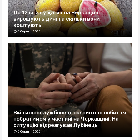
До 12 кг з куща: як на Черкащині
вирощують дині та скільки вони
коштують
6 Серпня 2026
Військовослужбовець заявив про побиття
побратимом у частині на Черкащині. На
ситуацію відреагував Лубінець
6 Серпня 2026