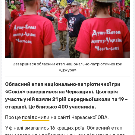
Завершився обласний етап національно‐патріотичної гри
«Джура»
Обласний етап національно‐патріотичної гри
«Сокіл» завершився на Черкащині. Цьогоріч
участь у ній взяли 21 рій середньої школи та 19 –
старшої. Це близько 400 учасників.
Про це
повідомили
на сайті Черкаської ОВА.
У фіналі змагались 16 кращих роїв. Обласний етап