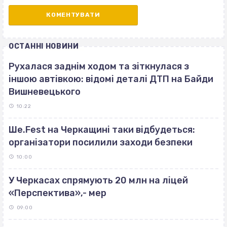
ОСТАННІ НОВИНИ
Рухалася заднім ходом та зіткнулася з
іншою автівкою: відомі деталі ДТП на Байди
Вишневецького
10:22
Ше.Fest на Черкащині таки відбудеться:
організатори посилили заходи безпеки
10:00
У Черкасах спрямують 20 млн на ліцей
«Перспектива»,- мер
09:00