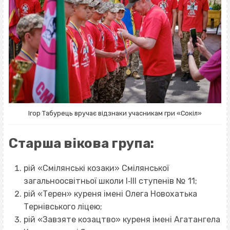
Ігор Табурець вручає відзнаки учасникам гри «Сокіл»
Старша вікова група:
рій «Смілянські козаки» Смілянської
загальноосвітньої школи І‐ІІІ ступенів № 11;
рій «Терен» куреня імені Олега Новохатька
Тернівського ліцею;
рій «Завзяте козацтво» куреня імені Агатангела