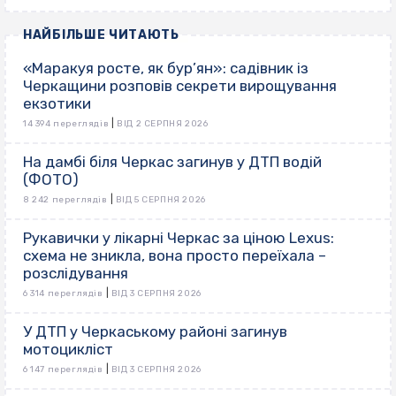
НАЙБІЛЬШЕ ЧИТАЮТЬ
«Маракуя росте, як бур’ян»: садівник із
Черкащини розповів секрети вирощування
екзотики
|
14 394 переглядів
ВІД 2 СЕРПНЯ 2026
На дамбі біля Черкас загинув у ДТП водій
(ФОТО)
|
8 242 переглядів
ВІД 5 СЕРПНЯ 2026
Рукавички у лікарні Черкас за ціною Lexus:
схема не зникла, вона просто переїхала –
розслідування
|
6 314 переглядів
ВІД 3 СЕРПНЯ 2026
У ДТП у Черкаському районі загинув
мотоцикліст
|
6 147 переглядів
ВІД 3 СЕРПНЯ 2026