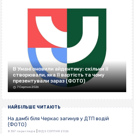
В Умані оновили айдентику: скільки її
створювали, яка її вартість та чому
презентували зараз (ФОТО)
7 Серпня 2026
НАЙБІЛЬШЕ ЧИТАЮТЬ
На дамбі біля Черкас загинув у ДТП водій
(ФОТО)
|
8 357 переглядів
ВІД 5 СЕРПНЯ 2026