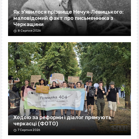
Як з’явилося прізвище Нечуя‐Левицького:
маловідомий факт про письменника з
Черкащини
8 Серпня 2026
Ходою за реформи і діалог прямують
черкасці (ФОТО)
7 Серпня 2026