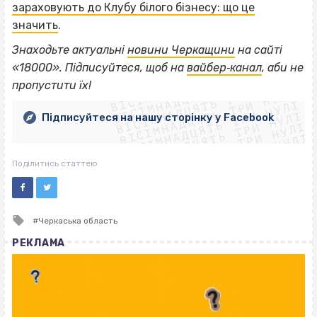
зараховують до Клубу білого бізнесу: що це
значить
.
Знаходьте актуальні
новини Черкащини
на сайті
ВІСІМНАДЦЯТЬ ТРИ НУЛІ
«18000». Підписуйтеся, щоб на
вайбер‐канал
, аби не
ВІСІМНАДЦЯТЬ ТРИ НУЛІ
ВІСІМНАДЦЯТЬ ТРИ НУЛІ
пропустити їх!
ВІСІМНАДЦЯТЬ ТРИ НУЛІ
ВІСІМНАДЦЯТЬ ТРИ НУЛІ
ВІСІМНАДЦЯТЬ ТРИ НУЛІ
Підписуйтеся на нашу сторінку у Facebook
ВІСІМНАДЦЯТЬ ТРИ НУЛІ
ВІСІМНАДЦЯТЬ ТРИ НУЛІ
Поділитись статтею
Tagged
Черкаська область
with
РЕКЛАМА