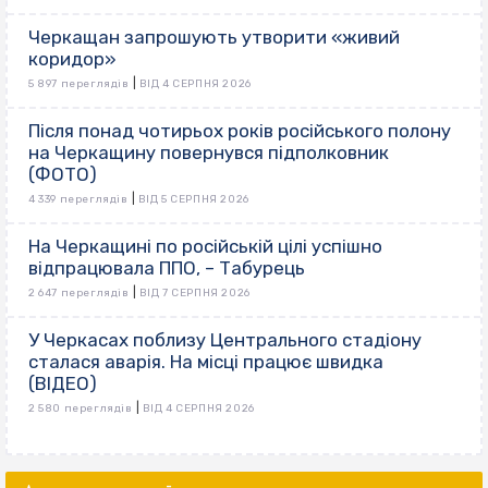
Черкащан запрошують утворити «живий
коридор»
|
5 897 переглядів
ВІД 4 СЕРПНЯ 2026
Після понад чотирьох років російського полону
на Черкащину повернувся підполковник
(ФОТО)
|
4 339 переглядів
ВІД 5 СЕРПНЯ 2026
На Черкащині по російській цілі успішно
відпрацювала ППО, – Табурець
|
2 647 переглядів
ВІД 7 СЕРПНЯ 2026
У Черкасах поблизу Центрального стадіону
сталася аварія. На місці працює швидка
(ВІДЕО)
|
2 580 переглядів
ВІД 4 СЕРПНЯ 2026