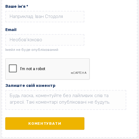
Ваше ім'я
*
Email
Залиште свій коментр