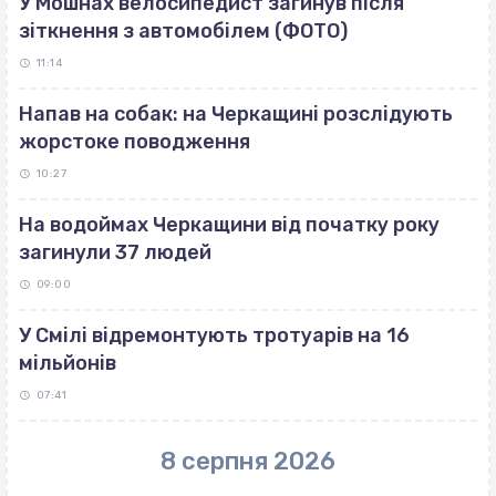
У Мошнах велосипедист загинув після
зіткнення з автомобілем (ФОТО)
11:14
Напав на собак: на Черкащині розслідують
жорстоке поводження
10:27
На водоймах Черкащини від початку року
загинули 37 людей
09:00
У Смілі відремонтують тротуарів на 16
мільйонів
07:41
8 серпня 2026