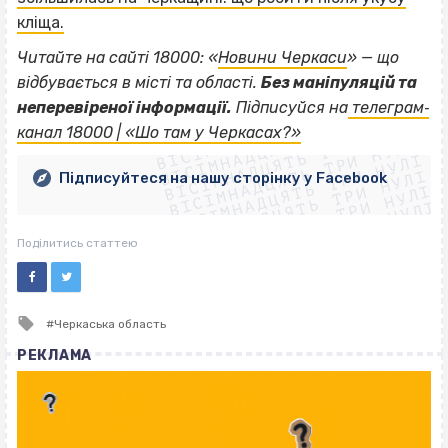
кліща.
Читайте на сайті 18000: «
Новини Черкаси
» — що
відбувається в місті та області.
Без маніпуляцій та
ВІСІМНАДЦЯТЬ ТРИ НУЛІ
неперевіреної інформації.
Підписуйся на
телеграм‐
ВІСІМНАДЦЯТЬ ТРИ НУЛІ
ВІСІМНАДЦЯТЬ ТРИ НУЛІ
канал 18000 | «Шо там у Черкасах?»
ВІСІМНАДЦЯТЬ ТРИ НУЛІ
ВІСІМНАДЦЯТЬ ТРИ НУЛІ
ВІСІМНАДЦЯТЬ ТРИ НУЛІ
Підписуйтеся на нашу сторінку у Facebook
ВІСІМНАДЦЯТЬ ТРИ НУЛІ
ВІСІМНАДЦЯТЬ ТРИ НУЛІ
Поділитись статтею
Tagged
Черкаська область
with
РЕКЛАМА