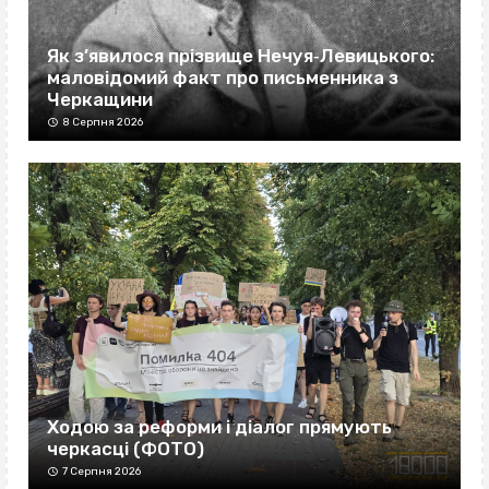
Як з’явилося прізвище Нечуя‐Левицького:
маловідомий факт про письменника з
Черкащини
8 Серпня 2026
Ходою за реформи і діалог прямують
черкасці (ФОТО)
7 Серпня 2026