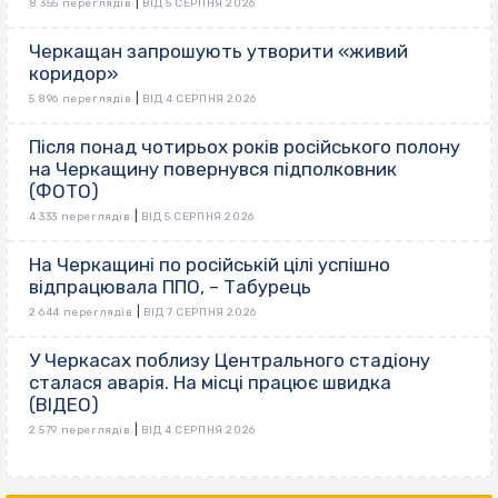
|
8 355 переглядів
ВІД 5 СЕРПНЯ 2026
Черкащан запрошують утворити «живий
коридор»
|
5 896 переглядів
ВІД 4 СЕРПНЯ 2026
Після понад чотирьох років російського полону
на Черкащину повернувся підполковник
(ФОТО)
|
4 333 переглядів
ВІД 5 СЕРПНЯ 2026
На Черкащині по російській цілі успішно
відпрацювала ППО, – Табурець
|
2 644 переглядів
ВІД 7 СЕРПНЯ 2026
У Черкасах поблизу Центрального стадіону
сталася аварія. На місці працює швидка
(ВІДЕО)
|
2 579 переглядів
ВІД 4 СЕРПНЯ 2026