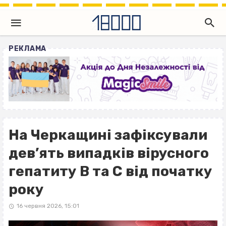
РЕКЛАМА
На Черкащині зафіксували
дев’ять випадків вірусного
гепатиту В та С від початку
року
16 червня 2026, 15:01