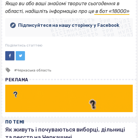
ВІСІМНАДЦЯТЬ ТРИ НУЛІ
Якщо
ви або ваші знайомі творите сьогодення в
ВІСІМНАДЦЯТЬ ТРИ НУЛІ
ВІСІМНАДЦЯТЬ ТРИ НУЛІ
області, надішліть інформацію про це
в бот «18000»
ВІСІМНАДЦЯТЬ ТРИ НУЛІ
ВІСІМНАДЦЯТЬ ТРИ НУЛІ
ВІСІМНАДЦЯТЬ ТРИ НУЛІ
Підписуйтеся на нашу сторінку у Facebook
ВІСІМНАДЦЯТЬ ТРИ НУЛІ
ВІСІМНАДЦЯТЬ ТРИ НУЛІ
Поділитись статтею
Tagged
Черкаська область
with
РЕКЛАМА
ПО ТЕМІ
Як живуть і почуваються виборці, дільниці
та реєстр на Черкащині