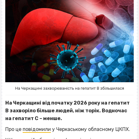
На Черкащині захворюваність на гепатит В збільшилася
На Черкащині від початку 2026 року на гепатит
B захворіло більше людей, ніж торік. Водночас
на гепатит C – менше.
Про це
повідомили
у Черкаському обласному ЦКПХ.