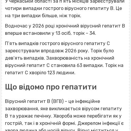
У Черкаській області за п’ять місяців зареєстрували
чотири випадки гострого вірусного гепатиту B. Це
на три випадки більше, ніж торік.
Водночас у 2026 році хронічний вірусний гепатит B
вперше встановили у 13 осіб, торік – 34.
П’ять випадків гострого вірусного гепатиту C
зареєстрували впродовж 2026 року. Торік було
дев’ять випадків. Захворюваність на хронічний
вірусний гепатит C становила 63 випадки. Торік на
гепатит C хворіло 123 людини.
Що відомо про гепатити
Вірусний гепатит В (ВГВ) – це інфекційне
захворювання, яке викликається вірусом гепатиту
В та уражає печінку. Хвороба може перебігати як у
гострій, так і в хронічній формі. Джерелом інфекції є
хвора людина або носій вірусу. Вірус міститься у