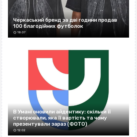
Черкаський бренд за дві години продав
100 благодійних футболок
18:07
В Умані оновили айдентику: скільки її
створювали, яка її вартість та чому
презентували зараз (ФОТО)
12:02