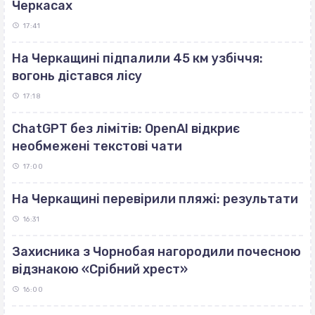
Черкасах
17:41
На Черкащині підпалили 45 км узбіччя:
вогонь дістався лісу
17:18
ChatGPT без лімітів: OpenAI відкриє
необмежені текстові чати
17:00
На Черкащині перевірили пляжі: результати
16:31
Захисника з Чорнобая нагородили почесною
відзнакою «Срібний хрест»
16:00