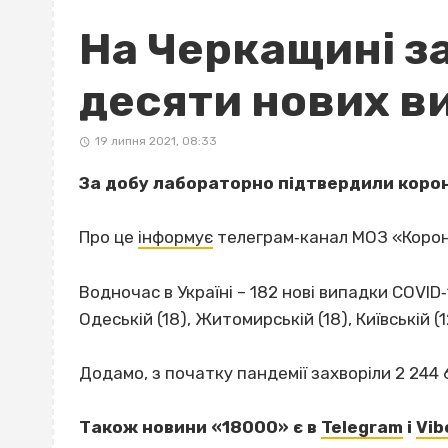
На Черкащині з
десяти нових ви
19 липня 2021, 08:33
За добу лабораторно підтвердили корон
Про це
інформує
телеграм‐канал МОЗ «Корон
Водночас в Україні – 182 нові випадки COVID‐19
Одеській (18), Житомирській (18), Київській (1
Додамо, з початку пандемії захворіли 2 244 6
Також новини «18000» є в
Telegram
і
Vib