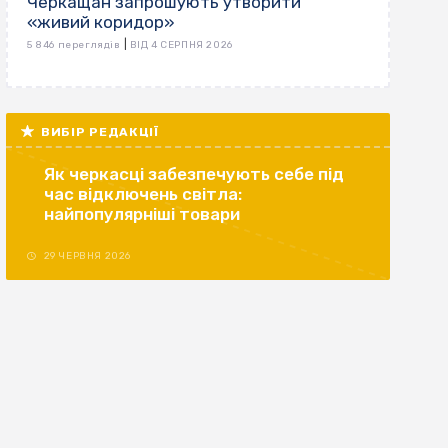
Черкащан запрошують утворити
«живий коридор»
|
5 846 переглядів
ВІД 4 СЕРПНЯ 2026
ВИБІР РЕДАКЦІЇ
Як черкасці забезпечують себе під
час відключень світла:
найпопулярніші товари
29 ЧЕРВНЯ 2026