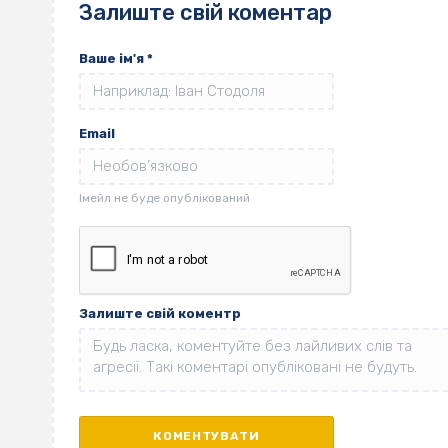
Залиште свій коментар
Ваше ім'я
*
Email
Залиште свій коментр