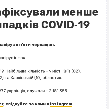
афіксували менше
падків COVID‐19
авірус в п’яти черкащан.
авірус інфо».
. Найбільша кількість – у місті Київ (82),
2) та Харківській (10) областях.
77 українців, одужали – 2 181 385.
ВІСІМНАДЦЯТЬ ТРИ НУЛІ
er
, слідкуйте за нами в
Instagram
.