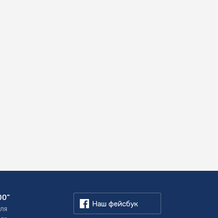
00”
Наш фейсбук
для