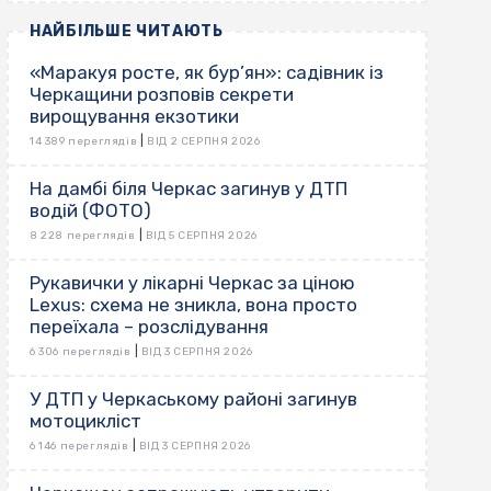
НАЙБІЛЬШЕ ЧИТАЮТЬ
«Маракуя росте, як бур’ян»: садівник із
Черкащини розповів секрети
вирощування екзотики
|
14 389 переглядів
ВІД 2 СЕРПНЯ 2026
На дамбі біля Черкас загинув у ДТП
водій (ФОТО)
|
8 228 переглядів
ВІД 5 СЕРПНЯ 2026
Рукавички у лікарні Черкас за ціною
Lexus: схема не зникла, вона просто
переїхала – розслідування
|
6 306 переглядів
ВІД 3 СЕРПНЯ 2026
У ДТП у Черкаському районі загинув
мотоцикліст
|
6 146 переглядів
ВІД 3 СЕРПНЯ 2026