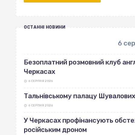
ОСТАННІ НОВИНИ
6 се
Безоплатний розмовний клуб англ
Черкасах
6 СЕРПНЯ 2026
Тальнівському палацу Шувалових 
6 СЕРПНЯ 2026
У Черкасах профінансують обст
російським дроном