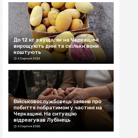
До 12 кг з куща: як на Черкащині
вирощують дині та скільки вони
коштують
6 Серпня 2026
Військовослужбовець заявив про
побиття побратимом у частині на
Черкащині. На ситуацію
відреагував Лубінець
6 Серпня 2026