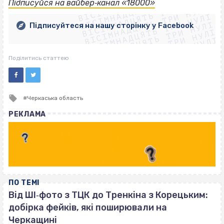
ВІСІМНАДЦЯТЬ ТРИ НУЛІ
ВІСІМНАДЦЯТЬ ТРИ НУЛІ
ВІСІМНАДЦЯТЬ ТРИ НУЛІ
Підписуйся на вайбер‐канал «18000»
ВІСІМНАДЦЯТЬ ТРИ НУЛІ
ВІСІМНАДЦЯТЬ ТРИ НУЛІ
ВІСІМНАДЦЯТЬ ТРИ НУЛІ
Підписуйтеся на нашу сторінку у Facebook
ВІСІМНАДЦЯТЬ ТРИ НУЛІ
ВІСІМНАДЦЯТЬ ТРИ НУЛІ
Поділитись статтею
Tagged
Черкаська область
with
РЕКЛАМА
ПО ТЕМІ
Від ШІ‐фото з ТЦК до Тренкіна з Корецьким:
добірка фейків, які поширювали на
Черкащині