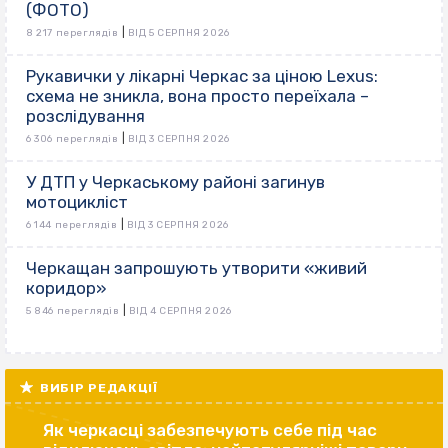
(ФОТО)
|
8 217 переглядів
ВІД 5 СЕРПНЯ 2026
Рукавички у лікарні Черкас за ціною Lexus:
схема не зникла, вона просто переїхала –
розслідування
|
6 306 переглядів
ВІД 3 СЕРПНЯ 2026
У ДТП у Черкаському районі загинув
мотоцикліст
|
6 144 переглядів
ВІД 3 СЕРПНЯ 2026
Черкащан запрошують утворити «живий
коридор»
|
5 846 переглядів
ВІД 4 СЕРПНЯ 2026
ВИБІР РЕДАКЦІЇ
Як черкасці забезпечують себе під час