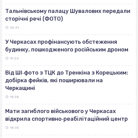
Тальнівському палацу Шувалових передали
сторічні речі (ФОТО)
20:01
У Черкасах профінансують обстеження
будинку, пошкодженого російським дроном
19:00
Від ШІ‐фото з ТЦК до Тренкіна з Корецьким:
добірка фейків, які поширювали на
Черкащині
18:38
Мати загиблого військового у Черкасах
відкрила спортивно‐реабілітаційний центр
18:05