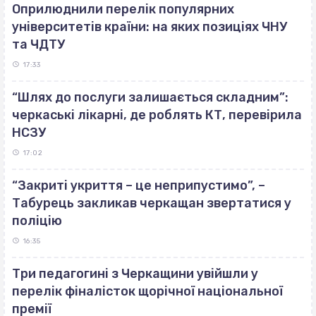
Оприлюднили перелік популярних
університетів країни: на яких позиціях ЧНУ
та ЧДТУ
17:33
“Шлях до послуги залишається складним”:
черкаські лікарні, де роблять КТ, перевірила
НСЗУ
17:02
“Закриті укриття – це неприпустимо”, –
Табурець закликав черкащан звертатися у
поліцію
16:35
Три педагогині з Черкащини увійшли у
перелік фіналісток щорічної національної
премії