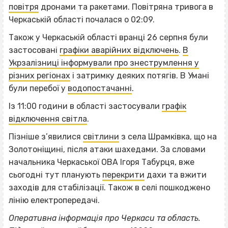
повітря
дронами та ракетами. Повітряна тривога в
Черкаській області почалася о 02:09.
Також у Черкаській області вранці 26 серпня були
застосовані
графіки аварійних відключень
.
В
Укрзалізниці інформували про знеструмлення у
різних регіонах
і затримку деяких потягів. В Умані
були перебої у
водопостачанні
.
Із 11:00 години в області застосували
графік
відключення світла
.
Пізніше з’явилися
світлини
з села Шрамківка, що на
Золотоніщині, після атаки шахедами. За словами
начальника Черкаської ОВА Ігоря Табурця, вже
сьогодні тут планують
перекрити
дахи та вжити
заходів для стабілізації. Також в селі пошкоджено
лінію електропередачі.
Оперативна інформація про Черкаси та область.