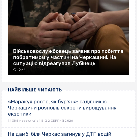
Військовослужбовець заявив про побиття
побратимом у частині на Черкащині. На
ситуацію відреагував Лубінець
10:44
НАЙБІЛЬШЕ ЧИТАЮТЬ
«Маракуя росте, як бур’ян»: садівник із
Черкащини розповів секрети вирощування
екзотики
|
14 388 переглядів
ВІД 2 СЕРПНЯ 2026
На дамбі біля Черкас загинув у ДТП водій