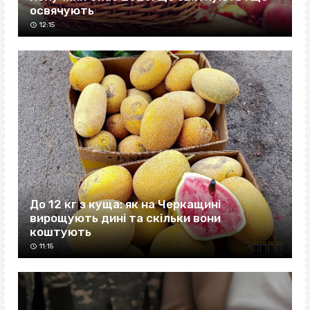
освячують
12:15
До 12 кг з куща: як на Черкащині
вирощують дині та скільки вони
коштують
11:15