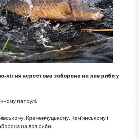
но‐літня нерестова заборона на лов риби у
нному патрулі.
анівському, Кременчуцькому, Кам’янському і
борона на лов риби.