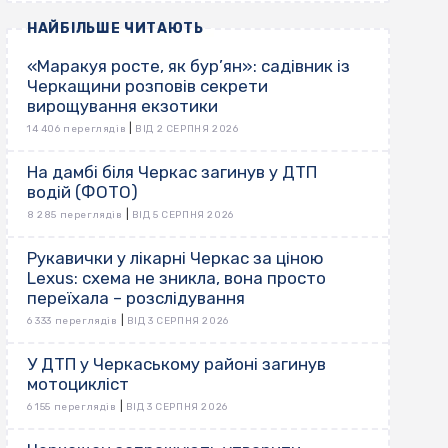
НАЙБІЛЬШЕ ЧИТАЮТЬ
«Маракуя росте, як бур’ян»: садівник із
Черкащини розповів секрети
вирощування екзотики
|
14 406 переглядів
ВІД 2 СЕРПНЯ 2026
На дамбі біля Черкас загинув у ДТП
водій (ФОТО)
|
8 285 переглядів
ВІД 5 СЕРПНЯ 2026
Рукавички у лікарні Черкас за ціною
Lexus: схема не зникла, вона просто
переїхала – розслідування
|
6 333 переглядів
ВІД 3 СЕРПНЯ 2026
У ДТП у Черкаському районі загинув
мотоцикліст
|
6 155 переглядів
ВІД 3 СЕРПНЯ 2026