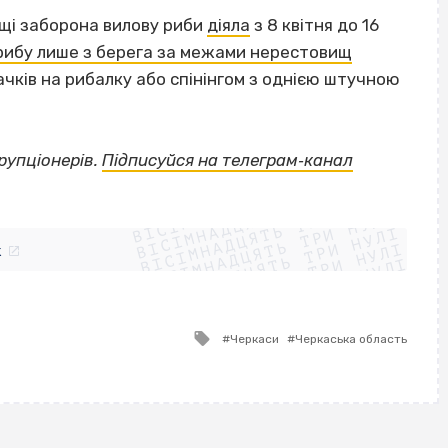
щі заборона вилову риби
діяла
з 8 квітня до 16
рибу лише з берега за межами нерестовищ
гачків на рибалку або спінінгом з однією штучною
орупціонерів.
Підписуйся на телеграм‐канал
ВІСІМНАДЦЯТЬ ТРИ НУЛІ
ВІСІМНАДЦЯТЬ ТРИ НУЛІ
ВІСІМНАДЦЯТЬ ТРИ НУЛІ
ВІСІМНАДЦЯТЬ ТРИ НУЛІ
ВІСІМНАДЦЯТЬ ТРИ НУЛІ
ВІСІМНАДЦЯТЬ ТРИ НУЛІ
k
ВІСІМНАДЦЯТЬ ТРИ НУЛІ
ВІСІМНАДЦЯТЬ ТРИ НУЛІ
Tagged
Черкаси
Черкаська область
with