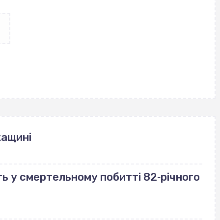
кащині
ь у смертельному побитті 82‐річного