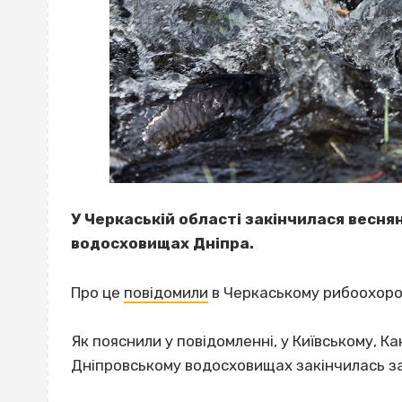
У Черкаській області закінчилася весня
водосховищах Дніпра.
Про це
повідомили
в Черкаському рибоохоро
Як пояснили у повідомленні, у Київському, К
Дніпровському водосховищах закінчилась за