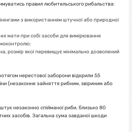
имуватись правил любительського рибальства:
пінінгами з використанням штучної або природної
нні мати при собі засоби для вимірювання
амоконтролю;
ина, розмір якої перевищує мінімально дозволений
протягом нерестової заборони відкрили 55
їни (незаконне зайняття рибним, звіриним або
 штук незаконно спійманої риби, близько 80
ртних засобів. Загальна сума завданої шкоди