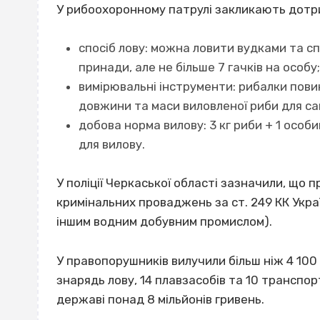
У рибоохоронному патрулі закликають дотр
спосіб лову: можна ловити вудками та с
принади, але не більше 7 гачків на особу;
вимірювальні інструменти: рибалки пови
довжини та маси виловленої риби для с
добова норма вилову: 3 кг риби + 1 особ
для вилову.
У поліції Черкаської області зазначили, що 
кримінальних проваджень за ст. 249 КК Укра
іншим водним добувним промислом).
У правопорушників вилучили більш ніж 4 100
знарядь лову, 14 плавзасобів та 10 транспо
державі понад 8 мільйонів гривень.