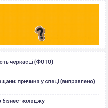
ють черкасці (ФОТО)
щани: причина у спеці (виправлено)
о бізнес-коледжу