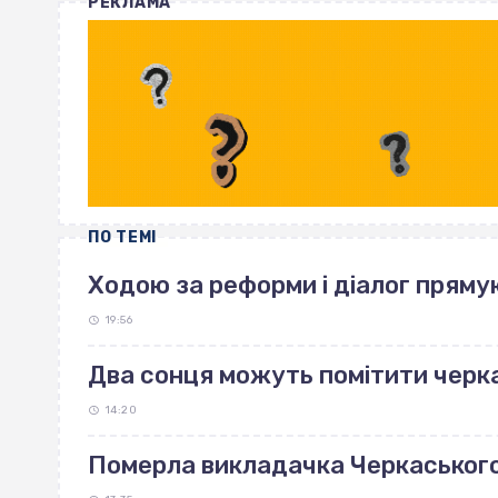
РЕКЛАМА
ПО ТЕМІ
Ходою за реформи і діалог пряму
19:56
Два сонця можуть помітити черка
14:20
Померла викладачка Черкаськог