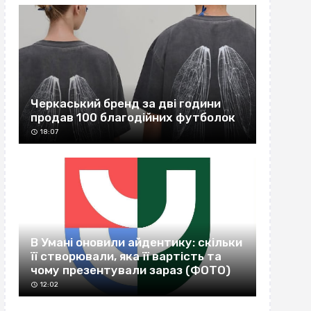
Черкаський бренд за дві години
продав 100 благодійних футболок
18:07
В Умані оновили айдентику: скільки
її створювали, яка її вартість та
чому презентували зараз (ФОТО)
12:02