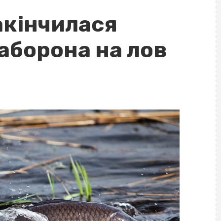
акінчилася
аборона на лов