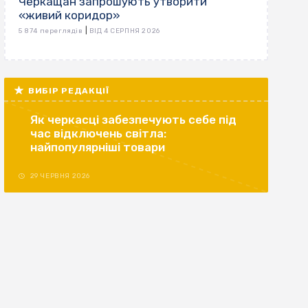
Черкащан запрошують утворити
«живий коридор»
|
5 874 переглядів
ВІД 4 СЕРПНЯ 2026
ВИБІР РЕДАКЦІЇ
Як черкасці забезпечують себе під
час відключень світла:
найпопулярніші товари
29 ЧЕРВНЯ 2026