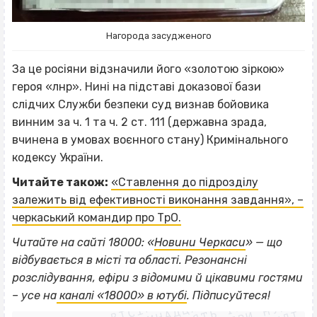
Нагорода засудженого
За це росіяни відзначили його «золотою зіркою»
героя «лнр». Нині на підставі доказової бази
слідчих Служби безпеки суд визнав бойовика
винним за ч. 1 та ч. 2 ст. 111 (державна зрада,
вчинена в умовах воєнного стану) Кримінального
кодексу України.
Читайте також:
«Ставлення до підрозділу
залежить від ефективності виконання завдання», –
черкаський командир про ТрО.
Читайте на сайті 18000: «
Новини Черкаси
» — що
відбувається в місті та області. Резонансні
ВІСІМНАДЦЯТЬ ТРИ НУЛІ
розслідування, ефіри з відомими й цікавими гостями
ВІСІМНАДЦЯТЬ ТРИ НУЛІ
ВІСІМНАДЦЯТЬ ТРИ НУЛІ
– усе на
каналі «18000» в ютубі
. Підписуйтеся!