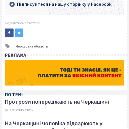
ВІСІМНАДЦЯТЬ ТРИ НУЛІ
ВІСІМНАДЦЯТЬ ТРИ НУЛІ
ВІСІМНАДЦЯТЬ ТРИ НУЛІ
Підписуйтеся на нашу сторінку у Facebook
ВІСІМНАДЦЯТЬ ТРИ НУЛІ
ВІСІМНАДЦЯТЬ ТРИ НУЛІ
Поділитись статтею
Tagged
Черкаська область
with
РЕКЛАМА
ПО ТЕМІ
Про грози попереджають на Черкащині
7 СЕРПНЯ 2026
На Черкащині чоловіка підозрюють у