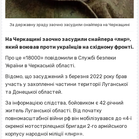
За державну зраду заочно засудили снайпера на Черкащині
На Черкащині заочно засудили снайпера «лнр»,
який воював проти українців на східному фронті.
Про це «18000» повідомили в Службі безпеки
України в Черкаській області.
Відомо, що засуджений з березня 2022 року брав
участь у захопленні частини території Луганської
та Донецької областей.
За інформацією слідства, бойовиком є 42‐річний
житель Луганської області. Від початку
повномасштабної війни рф він мобілізувався до «4‐ї
окремої мотострілецької бригади 2‐го армійського
корпусу народної міліції «лнр»».