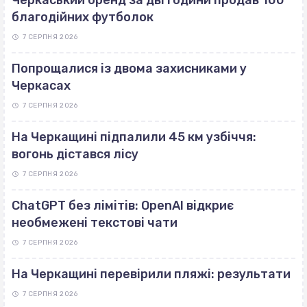
Черкаський бренд за дві години продав 100
благодійних футболок
7 СЕРПНЯ 2026
Попрощалися із двома захисниками у
Черкасах
7 СЕРПНЯ 2026
На Черкащині підпалили 45 км узбіччя:
вогонь дістався лісу
7 СЕРПНЯ 2026
ChatGPT без лімітів: OpenAI відкриє
необмежені текстові чати
7 СЕРПНЯ 2026
На Черкащині перевірили пляжі: результати
7 СЕРПНЯ 2026