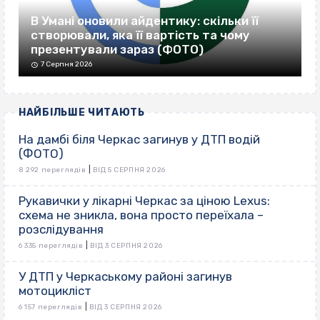
В Умані оновили айдентику: скільки її
створювали, яка її вартість та чому
презентували зараз (ФОТО)
7 Серпня 2026
НАЙБІЛЬШЕ ЧИТАЮТЬ
На дамбі біля Черкас загинув у ДТП водій
(ФОТО)
|
8 292 переглядів
ВІД 5 СЕРПНЯ 2026
Рукавички у лікарні Черкас за ціною Lexus:
схема не зникла, вона просто переїхала –
розслідування
|
6 335 переглядів
ВІД 3 СЕРПНЯ 2026
У ДТП у Черкаському районі загинув
мотоцикліст
|
6 157 переглядів
ВІД 3 СЕРПНЯ 2026