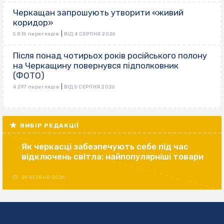
Черкащан запрошують утворити «живий
коридор»
|
5 876 переглядів
ВІД 4 СЕРПНЯ 2026
Після понад чотирьох років російського полону
на Черкащину повернувся підполковник
(ФОТО)
|
4 297 переглядів
ВІД 5 СЕРПНЯ 2026
ВИБІР РЕДАКЦІЇ
Як черкасці забезпечують себе під час
відключень світла: найпопулярніші товари
29 ЧЕРВНЯ 2026