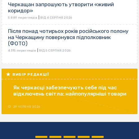
Черкащан запрошують утворити «живий
коридор»
|
5 889 переглядів
ВІД 4 СЕРПНЯ 2026
Після понад чотирьох років російського полону
на Черкащину повернувся підполковник
(ФОТО)
|
4 315 переглядів
ВІД 5 СЕРПНЯ 2026
ВИБІР РЕДАКЦІЇ
Як черкасці забезпечують себе під час
відключень світла: найпопулярніші товари
29 ЧЕРВНЯ 2026