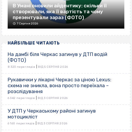
В Умані оновили айдентику: скільки її
створювали, яка її вартість та чому
презентували зараз (ФОТО)
7 Серпня 2026
НАЙБІЛЬШЕ ЧИТАЮТЬ
На дамбі біля Черкас загинув у ДТП водій
(ФОТО)
|
8 323 переглядів
ВІД 5 СЕРПНЯ 2026
Рукавички у лікарні Черкас за ціною Lexus:
схема не зникла, вона просто переїхала –
розслідування
|
6 342 переглядів
ВІД 3 СЕРПНЯ 2026
У ДТП у Черкаському районі загинув
мотоцикліст
|
6 160 переглядів
ВІД 3 СЕРПНЯ 2026