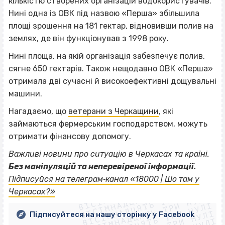
кількістю створених організацій водокористувачів.
Нині одна із ОВК під назвою «Перша» збільшила
площі зрошення на 181 гектар, відновивши полив на
землях, де він функціонував з 1998 року.
Нині площа, на якій організація забезпечує полив,
сягне 650 гектарів. Також нещодавно ОВК «Перша»
отримала дві сучасні й високоефективні дощувальні
машини.
Нагадаємо, що
ветерани з Черкащини
, які
займаються фермерським господарством, можуть
отримати фінансову допомогу.
Важливі новини про ситуацію в Черкасах та країні.
Без маніпуляцій та неперевіреної інформації.
ВІСІМНАДЦЯТЬ ТРИ НУЛІ
Підписуйся на телеграм‐канал «18000 | Шо там у
ВІСІМНАДЦЯТЬ ТРИ НУЛІ
ВІСІМНАДЦЯТЬ ТРИ НУЛІ
Черкасах?»
ВІСІМНАДЦЯТЬ ТРИ НУЛІ
ВІСІМНАДЦЯТЬ ТРИ НУЛІ
Підписуйтеся на нашу сторінку у Facebook