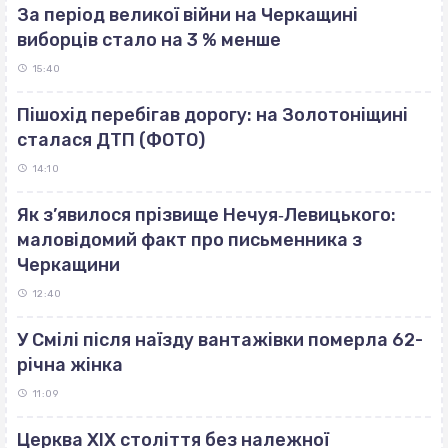
За період великої війни на Черкащині
виборців стало на 3 % менше
15:40
Пішохід перебігав дорогу: на Золотоніщині
сталася ДТП (ФОТО)
14:10
Як з’явилося прізвище Нечуя‐Левицького:
маловідомий факт про письменника з
Черкащини
12:40
У Смілі після наїзду вантажівки померла 62-
річна жінка
11:09
Церква ХІХ століття без належної