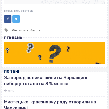
ВІСІМНАДЦЯТЬ ТРИ НУЛІ
ВІСІМНАДЦЯТЬ ТРИ НУЛІ
ВІСІМНАДЦЯТЬ ТРИ НУЛІ
Поділитись статтею
Tagged
Черкаська область
with
РЕКЛАМА
ПО ТЕМІ
За період великої війни на Черкащині
виборців стало на 3 % менше
15:40
Мистецько-краєзнавчу раду створили на
Черкащині