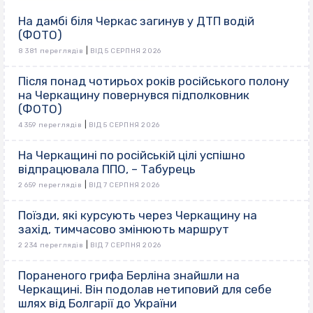
На дамбі біля Черкас загинув у ДТП водій
(ФОТО)
|
8 381 переглядів
ВІД 5 СЕРПНЯ 2026
Після понад чотирьох років російського полону
на Черкащину повернувся підполковник
(ФОТО)
|
4 359 переглядів
ВІД 5 СЕРПНЯ 2026
На Черкащині по російській цілі успішно
відпрацювала ППО, – Табурець
|
2 659 переглядів
ВІД 7 СЕРПНЯ 2026
Поїзди, які курсують через Черкащину на
захід, тимчасово змінюють маршрут
|
2 234 переглядів
ВІД 7 СЕРПНЯ 2026
Пораненого грифа Берліна знайшли на
Черкащині. Він подолав нетиповий для себе
шлях від Болгарії до України