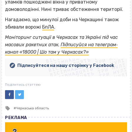
уламків пошкоджені вікна у приватному
домоволодінні. Нині триває обстеження території.
Нагадаємо, що минулої доби на Черкащині також
збивали ворожі
БпЛА
.
Моніторинг ситуації в Черкасах та Україні під час
ВІСІМНАДЦЯТЬ ТРИ НУЛІ
масових ракетних атак.
Підписуйся на телеграм‐
ВІСІМНАДЦЯТЬ ТРИ НУЛІ
ВІСІМНАДЦЯТЬ ТРИ НУЛІ
канал «18000 | Шо там у Черкасах?»
ВІСІМНАДЦЯТЬ ТРИ НУЛІ
ВІСІМНАДЦЯТЬ ТРИ НУЛІ
ВІСІМНАДЦЯТЬ ТРИ НУЛІ
Підписуйтеся на нашу сторінку у Facebook
ВІСІМНАДЦЯТЬ ТРИ НУЛІ
ВІСІМНАДЦЯТЬ ТРИ НУЛІ
Поділитись статтею
Tagged
Черкаська область
with
РЕКЛАМА