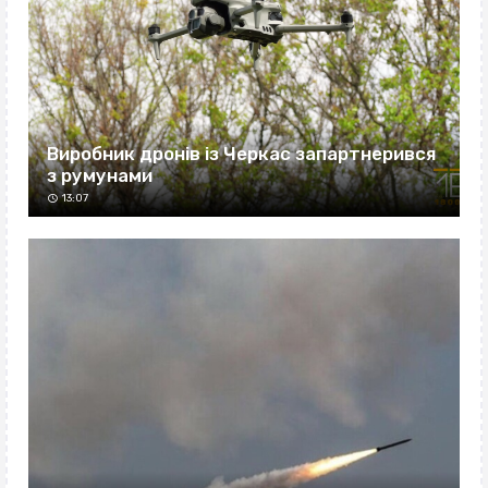
Виробник дронів із Черкас запартнерився
з румунами
13:07