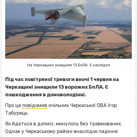
На Черкащині знищили 13 БпЛА. Є наслідки
Під час повітряної тривоги вночі 1 червня на
Черкащині знищили 13 ворожих БпЛА. Є
пошкодження в домоволодінні.
Про це
повідомив
очільник Черкаської ОВА Ігор
Табурець.
Як йдеться в дописі, минулось без травмованих.
Однак у Черкаському районі внаслідок падіння