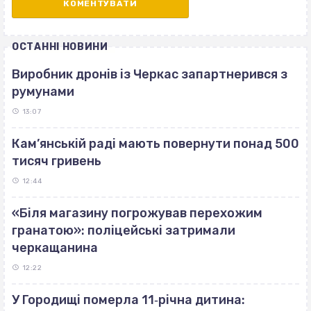
ОСТАННІ НОВИНИ
Виробник дронів із Черкас запартнерився з
румунами
13:07
Кам’янській раді мають повернути понад 500
тисяч гривень
12:44
«Біля магазину погрожував перехожим
гранатою»: поліцейські затримали
черкащанина
12:22
У Городищі померла 11‐річна дитина: