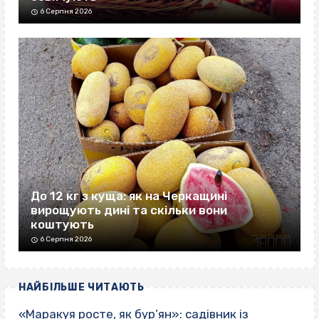
6 Серпня 2026
До 12 кг з куща: як на Черкащині
вирощують дині та скільки вони
коштують
6 Серпня 2026
НАЙБІЛЬШЕ ЧИТАЮТЬ
«Маракуя росте, як бур’ян»: садівник із