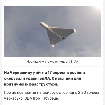
Черкащину атакували ударні БпЛА
На Черкащину у ніч на 17 вересня росіяни
скерували ударні БпЛА. Є наслідки для
критичної інфраструктури.
Про це
повідомив
на фейсбук‐сторінці о 2:20 голова
Черкаської ОВА Ігор Табурець.