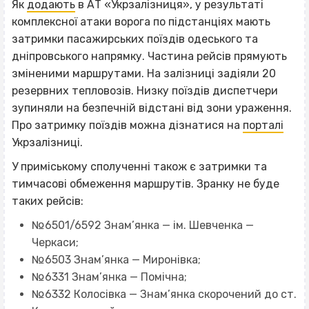
Як
додають
в АТ «Укрзалізниця», у результаті
комплексної атаки ворога по підстанціях мають
затримки пасажирських поїздів одеського та
дніпровського напрямку. Частина рейсів прямують
зміненими маршрутами. На залізниці задіяли 20
резервних тепловозів. Низку поїздів диспетчери
зупиняли на безпечній відстані від зони ураження.
Про затримку поїздів можна дізнатися на
порталі
Укрзалізниці.
У приміському сполученні також є затримки та
тимчасові обмеження маршрутів. Зранку не буде
таких рейсів:
№6501/6592 Знам’янка — ім. Шевченка —
Черкаси;
№6503 Знам’янка — Миронівка;
№6331 Знам’янка — Помічна;
№6332 Колосівка — Знам’янка скорочений до ст.