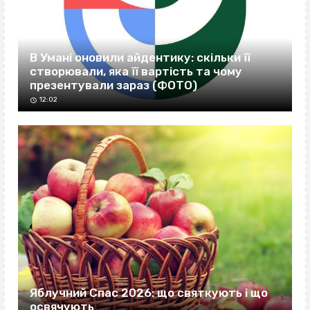
В Умані оновили айдентику: скільки її
створювали, яка її вартість та чому
презентували зараз (ФОТО)
12:02
Яблучний Спас 2026: що святкують і що
освячують