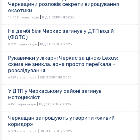
Черкащини розповів секрети вирощування
екзотики
|
14 405 переглядів
ВІД 2 СЕРПНЯ 2026
На дамбі біля Черкас загинув у ДТП водій
(ФОТО)
|
8 271 переглядів
ВІД 5 СЕРПНЯ 2026
Рукавички у лікарні Черкас за ціною Lexus:
схема не зникла, вона просто переїхала –
розслідування
|
6 329 переглядів
ВІД 3 СЕРПНЯ 2026
У ДТП у Черкаському районі загинув
мотоцикліст
|
6 155 переглядів
ВІД 3 СЕРПНЯ 2026
Черкащан запрошують утворити «живий
коридор»
|
5 871 переглядів
ВІД 4 СЕРПНЯ 2026