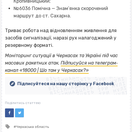
Кропивницький;
№6036 Помічна — Знам’янка скорочений
маршрут до ст. Сахарна.
Триває робота над відновленням живлення для
засобів сигналізації, наразі рух налагоджений у
резервному форматі.
Моніторинг ситуації в Черкасах та Україні під час
ВІСІМНАДЦЯТЬ ТРИ НУЛІ
масових ракетних атак.
Підписуйся на телеграм‐
ВІСІМНАДЦЯТЬ ТРИ НУЛІ
ВІСІМНАДЦЯТЬ ТРИ НУЛІ
канал «18000 | Шо там у Черкасах?»
ВІСІМНАДЦЯТЬ ТРИ НУЛІ
ВІСІМНАДЦЯТЬ ТРИ НУЛІ
ВІСІМНАДЦЯТЬ ТРИ НУЛІ
Підписуйтеся на нашу сторінку у Facebook
ВІСІМНАДЦЯТЬ ТРИ НУЛІ
ВІСІМНАДЦЯТЬ ТРИ НУЛІ
Поділитись статтею
Tagged
Черкаська область
with