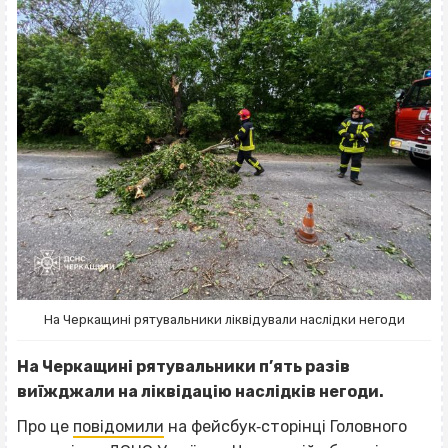
На Черкащині рятувальники ліквідували наслідки негоди
На Черкащині рятувальники п’ять разів
виїжджали на ліквідацію наслідків негоди.
Про це
повідомили
на фейсбук‐сторінці Головного