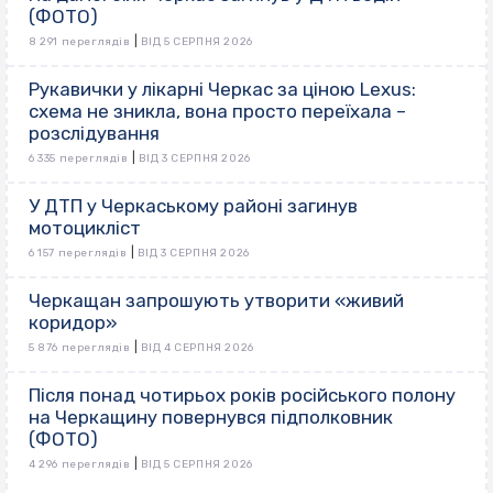
(ФОТО)
|
8 291 переглядів
ВІД 5 СЕРПНЯ 2026
Рукавички у лікарні Черкас за ціною Lexus:
схема не зникла, вона просто переїхала –
розслідування
|
6 335 переглядів
ВІД 3 СЕРПНЯ 2026
У ДТП у Черкаському районі загинув
мотоцикліст
|
6 157 переглядів
ВІД 3 СЕРПНЯ 2026
Черкащан запрошують утворити «живий
коридор»
|
5 876 переглядів
ВІД 4 СЕРПНЯ 2026
Після понад чотирьох років російського полону
на Черкащину повернувся підполковник
(ФОТО)
|
4 296 переглядів
ВІД 5 СЕРПНЯ 2026