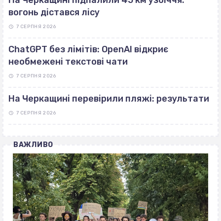
На Черкащині підпалили 45 км узбіччя:
вогонь дістався лісу
7 СЕРПНЯ 2026
ChatGPT без лімітів: OpenAI відкриє
необмежені текстові чати
7 СЕРПНЯ 2026
На Черкащині перевірили пляжі: результати
7 СЕРПНЯ 2026
ВАЖЛИВО