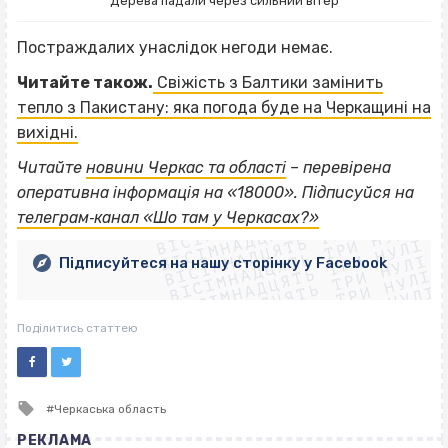
Дерева падали через сильний вітер
Постраждалих унаслідок негоди немає.
Читайте також.
Свіжість з Балтики замінить
тепло з Пакистану: яка погода буде на Черкащині на
вихідні.
Читайте
новини Черкас та області
– перевірена
ВІСІМНАДЦЯТЬ ТРИ НУЛІ
оперативна інформація на «18000». Підписуйся на
ВІСІМНАДЦЯТЬ ТРИ НУЛІ
ВІСІМНАДЦЯТЬ ТРИ НУЛІ
телеграм‐канал «Шо там у Черкасах?»
ВІСІМНАДЦЯТЬ ТРИ НУЛІ
ВІСІМНАДЦЯТЬ ТРИ НУЛІ
ВІСІМНАДЦЯТЬ ТРИ НУЛІ
Підписуйтеся на нашу сторінку у Facebook
ВІСІМНАДЦЯТЬ ТРИ НУЛІ
ВІСІМНАДЦЯТЬ ТРИ НУЛІ
Поділитись статтею
Tagged
Черкаська область
with
РЕКЛАМА