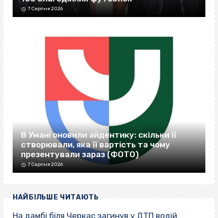
7 Серпня 2026
В Умані оновили айдентику: скільки її
створювали, яка її вартість та чому
презентували зараз (ФОТО)
7 Серпня 2026
НАЙБІЛЬШЕ ЧИТАЮТЬ
На дамбі біля Черкас загинув у ДТП водій