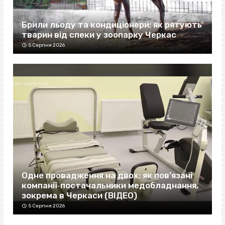
Брили льоду та кондиціонери: як рятують
тварин від спеки у зоопарку Черкас
5 Серпня 2026
Одне провадження на двох: як пов’язані
компанії‐постачальники медобладнання,
зокрема в Черкаси (ВІДЕО)
5 Серпня 2026