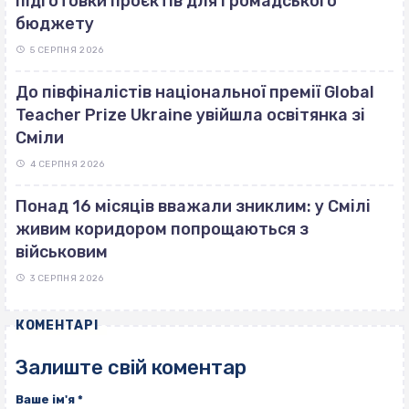
підготовки проєктів для Громадського
бюджету
5 СЕРПНЯ 2026
До півфіналістів національної премії Global
Teacher Prize Ukraine увійшла освітянка зі
Сміли
4 СЕРПНЯ 2026
Понад 16 місяців вважали зниклим: у Смілі
живим коридором попрощаються з
військовим
3 СЕРПНЯ 2026
КОМЕНТАРІ
Залиште свій коментар
Ваше ім'я
*