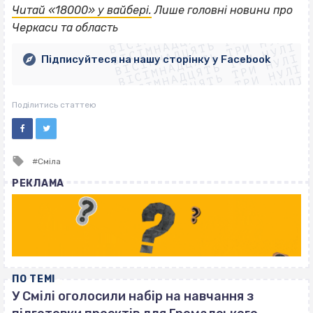
ВІСІМНАДЦЯТЬ ТРИ НУЛІ
Читай «18000» у вайбері.
Лише головні новини про
ВІСІМНАДЦЯТЬ ТРИ НУЛІ
ВІСІМНАДЦЯТЬ ТРИ НУЛІ
Черкаси та область
ВІСІМНАДЦЯТЬ ТРИ НУЛІ
ВІСІМНАДЦЯТЬ ТРИ НУЛІ
ВІСІМНАДЦЯТЬ ТРИ НУЛІ
Підписуйтеся на нашу сторінку у Facebook
ВІСІМНАДЦЯТЬ ТРИ НУЛІ
ВІСІМНАДЦЯТЬ ТРИ НУЛІ
Поділитись статтею
Tagged
Сміла
with
РЕКЛАМА
ПО ТЕМІ
У Смілі оголосили набір на навчання з