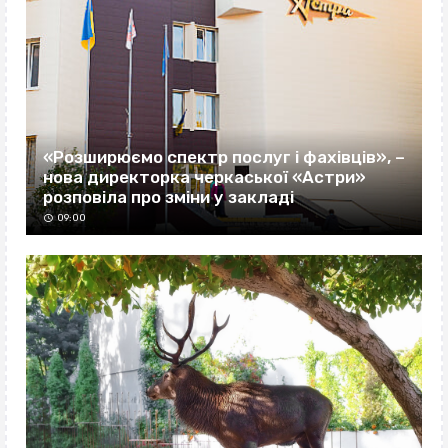
«Розширюємо спектр послуг і фахівців», –
нова директорка черкаської «Астри»
розповіла про зміни у закладі
09:00