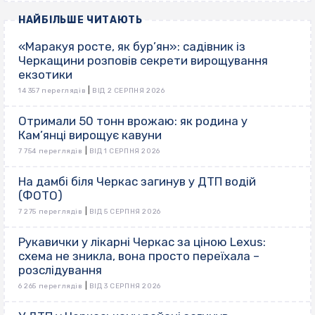
НАЙБІЛЬШЕ ЧИТАЮТЬ
«Маракуя росте, як бур’ян»: садівник із
Черкащини розповів секрети вирощування
екзотики
|
14 357 переглядів
ВІД 2 СЕРПНЯ 2026
Отримали 50 тонн врожаю: як родина у
Кам’янці вирощує кавуни
|
7 754 переглядів
ВІД 1 СЕРПНЯ 2026
На дамбі біля Черкас загинув у ДТП водій
(ФОТО)
|
7 275 переглядів
ВІД 5 СЕРПНЯ 2026
Рукавички у лікарні Черкас за ціною Lexus:
схема не зникла, вона просто переїхала –
розслідування
|
6 265 переглядів
ВІД 3 СЕРПНЯ 2026