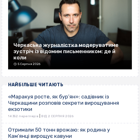
Черкаська журналістка модеруватиме
зустріч із відомим письменником: де й
коли
5 Серпня 2026
НАЙБІЛЬШЕ ЧИТАЮТЬ
«Маракуя росте, як бур’ян»: садівник із
Черкащини розповів секрети вирощування
екзотики
|
14 352 переглядів
ВІД 2 СЕРПНЯ 2026
Отримали 50 тонн врожаю: як родина у
Кам’янці вирощує кавуни