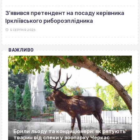
З’явився претендент на посаду керівника
Іркліївського риборозплідника
5 СЕРПНЯ 2026
ВАЖЛИВО
Брили льоду та кондиціонери: як рятують
тварин від спеки у зоопарку Черкас