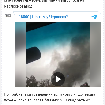
із інтернет‐джерел, займання відбулося на
маслосирзаводі.
По прибутті рятувальники встановили, що площа
пожежі покрівлі сягає близько 200 квадратних