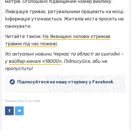
метрів. Оголошено підвищений номер виклику.
Ліквідація триває, рятувальники працюють на місці.
Інформація уточнюється. Жителів міста просять не
панікувати.
Читайте також:
На Уманщині чоловік отримав
травми під час пожежі
.
Усі актуальні новини Черкас та області за сьогодні –
ВІСІМНАДЦЯТЬ ТРИ НУЛІ
у
вайбер‐каналі «18000»
. Підписуйся, аби не
ВІСІМНАДЦЯТЬ ТРИ НУЛІ
ВІСІМНАДЦЯТЬ ТРИ НУЛІ
пропустити!
ВІСІМНАДЦЯТЬ ТРИ НУЛІ
ВІСІМНАДЦЯТЬ ТРИ НУЛІ
ВІСІМНАДЦЯТЬ ТРИ НУЛІ
Підписуйтеся на нашу сторінку у Facebook
ВІСІМНАДЦЯТЬ ТРИ НУЛІ
ВІСІМНАДЦЯТЬ ТРИ НУЛІ
Поділитись статтею