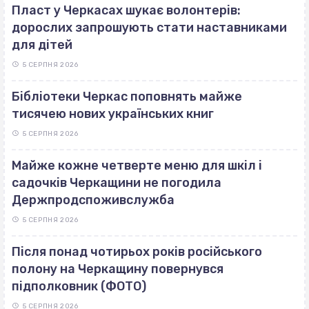
Пласт у Черкасах шукає волонтерів:
дорослих запрошують стати наставниками
для дітей
5 СЕРПНЯ 2026
Бібліотеки Черкас поповнять майже
тисячею нових українських книг
5 СЕРПНЯ 2026
Майже кожне четверте меню для шкіл і
садочків Черкащини не погодила
Держпродспоживслужба
5 СЕРПНЯ 2026
Після понад чотирьох років російського
полону на Черкащину повернувся
підполковник (ФОТО)
5 СЕРПНЯ 2026