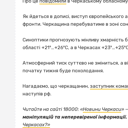
Про це
повідомили
в Черкаському обласному 
Як йдеться в дописі, виступ європейського 
фронти. Черкащина перебуватиме в зоні соня
Синоптики прогнозують мінливу хмарність б
області +21º…+26ºС, а в Черкасах +23º…+25ºС
Атмосферний тиск суттєво не зміниться, а в
початку тижня буде похолодання.
Нагадаємо, що черкащанин,
заступник кома
наступів рф.
Читайте на сайті 18000: «
Новини Черкаси
» 
маніпуляцій та неперевіреної інформації.
Черкасах?»