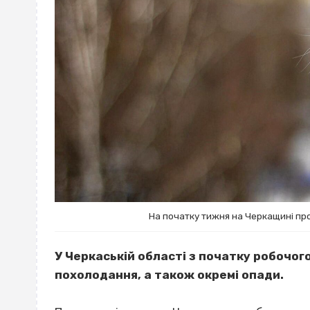
На початку тижня на Черкащині пр
У Черкаській області з початку робочог
похолодання, а також окремі опади.