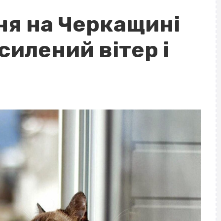
ня на Черкащині
илений вітер і