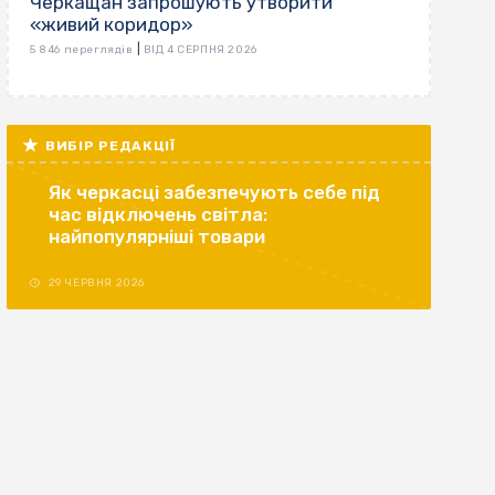
Черкащан запрошують утворити
«живий коридор»
|
5 846 переглядів
ВІД 4 СЕРПНЯ 2026
ВИБІР РЕДАКЦІЇ
Як черкасці забезпечують себе під
час відключень світла:
найпопулярніші товари
29 ЧЕРВНЯ 2026