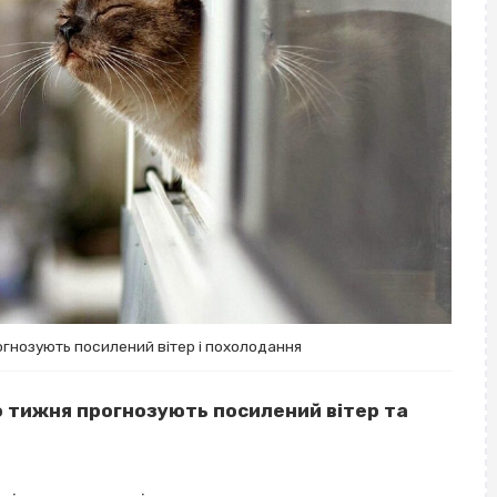
огнозують посилений вітер і похолодання
о тижня прогнозують посилений вітер та