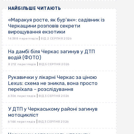
НАЙБІЛЬШЕ ЧИТАЮТЬ
«Маракуя росте, як бур’ян»: садівник із
Черкащини розповів секрети
вирощування екзотики
|
14 388 переглядів
ВІД 2 СЕРПНЯ 2026
На дамбі біля Черкас загинув у ДТП
водій (ФОТО)
|
8 212 переглядів
ВІД 5 СЕРПНЯ 2026
Рукавички у лікарні Черкас за ціною
Lexus: схема не зникла, вона просто
переїхала – розслідування
|
6 306 переглядів
ВІД 3 СЕРПНЯ 2026
У ДТП у Черкаському районі загинув
мотоцикліст
|
6 144 переглядів
ВІД 3 СЕРПНЯ 2026