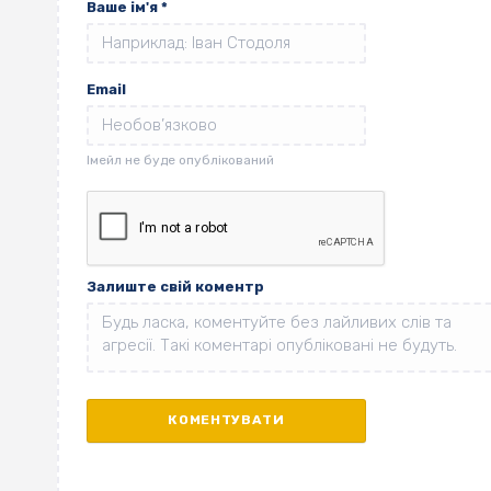
Ваше ім'я
*
Email
Залиште свій коментр