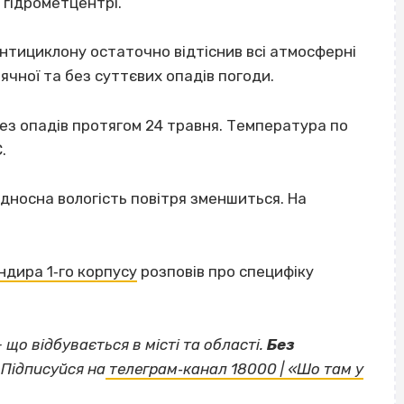
гідрометцентрі.
антициклону остаточно відтіснив всі атмосферні
чної та без суттєвих опадів погоди.
ез опадів протягом 24 травня. Температура по
.
ідносна вологість повітря зменшиться. На
ндира 1‐го корпусу
розповів про специфіку
— що відбувається в місті та області.
Без
Підписуйся на
телеграм‐канал 18000 | «Шо там у