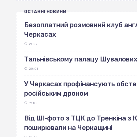
ОСТАННІ НОВИНИ
Безоплатний розмовний клуб англ
Черкасах
21:02
Тальнівському палацу Шувалових 
20:01
У Черкасах профінансують обст
російським дроном
19:00
Від ШІ‐фото з ТЦК до Тренкіна з К
поширювали на Черкащині