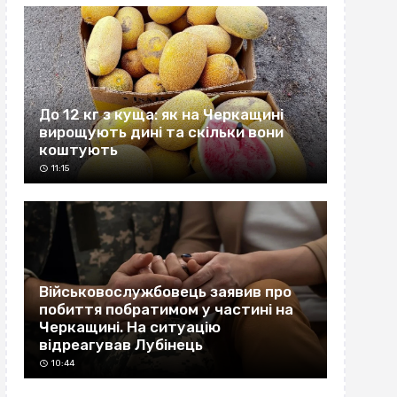
До 12 кг з куща: як на Черкащині
вирощують дині та скільки вони
коштують
11:15
Військовослужбовець заявив про
побиття побратимом у частині на
Черкащині. На ситуацію
відреагував Лубінець
10:44