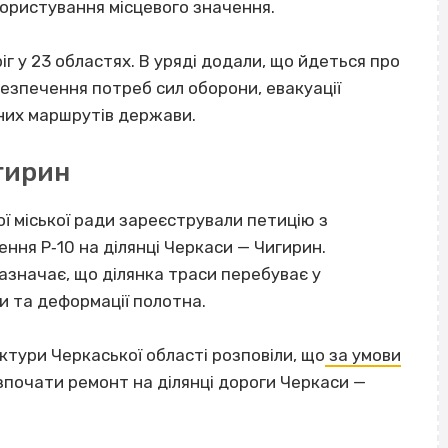
користування місцевого значення.
 у 23 областях. В уряді додали, що йдеться про
езпечення потреб сил оборони, евакуації
них маршрутів держави.
гирин
ої міської ради зареєстрували петицію з
ня Р‐10 на ділянці Черкаси — Чигирин.
зазначає, що ділянка траси перебуває у
ми та деформації полотна.
ктури Черкаської області розповіли, що
за умови
почати ремонт на ділянці дороги Черкаси —