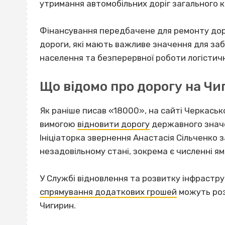
утримання автомобільних доріг загального 
Фінансування передбачене для ремонту доріг
дороги, які мають важливе значення для заб
населення та безперервної роботи логістич
Що відомо про дорогу на Чи
Як раніше писав «18000», на сайті Черкаськ
вимогою
відновити дорогу
державного значен
Ініціаторка звернення Анастасія Сільченко 
незадовільному стані, зокрема є численні я
У Службі відновлення та розвитку інфрастру
спрямування додаткових грошей
можуть роз
Чигирин.