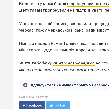
Водночас у міській раді
відреагували на пет
Депутатам пропонували не підтримувати пе
У пояснювальній записці зазначили, що ця 
Черкас, тож у Черкаської міської ради відс
Пізніше нардеп Роман Грищук після поїздки
міністерки щодо «місячної» дороги на Черка
Читайте добірку
свіжих новин Черкас
на «18
місце, де ділимося натхненними історіями ч
Підписуйтеся на нашу сторінку у Faceboo
Поділитись статтею
Facebook
Twitter