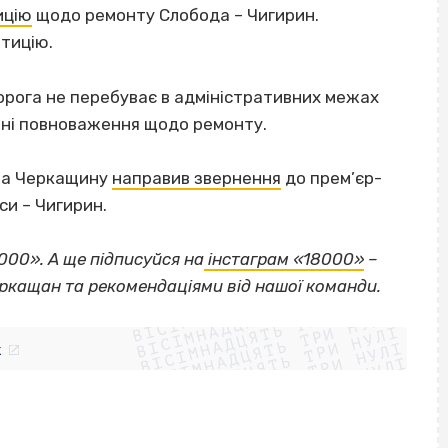
ицію
щодо ремонту Слобода – Чигирин.
тицію.
дорога не перебуває в адміністративних межах
утні повноваження щодо ремонту.
 на Черкащину
направив звернення
до прем’єр-
си – Чигирин.
000». А ще підписуйся на
інстаграм «18000»
–
ВІСІМНАДЦЯТЬ ТРИ НУЛІ
еркащан та рекомендаціями від нашої команди.
ВІСІМНАДЦЯТЬ ТРИ НУЛІ
ВІСІМНАДЦЯТЬ ТРИ НУЛІ
ВІСІМНАДЦЯТЬ ТРИ НУЛІ
ВІСІМНАДЦЯТЬ ТРИ НУЛІ
ВІСІМНАДЦЯТЬ ТРИ НУЛІ
k
ВІСІМНАДЦЯТЬ ТРИ НУЛІ
ВІСІМНАДЦЯТЬ ТРИ НУЛІ