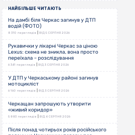
НАЙБІЛЬШЕ ЧИТАЮТЬ
На дамбі біля Черкас загинув у ДТП
водій (ФОТО)
|
8 310 переглядів
ВІД 5 СЕРПНЯ 2026
Рукавички у лікарні Черкас за ціною
Lexus: схема не зникла, вона просто
переїхала – розслідування
|
6 341 переглядів
ВІД 3 СЕРПНЯ 2026
У ДТП у Черкаському районі загинув
мотоцикліст
|
6 160 переглядів
ВІД 3 СЕРПНЯ 2026
Черкащан запрошують утворити
«живий коридор»
|
5 883 переглядів
ВІД 4 СЕРПНЯ 2026
Після понад чотирьох років російського