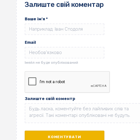
Залиште свій коментар
Ваше ім'я
*
Email
Залиште свій коментр