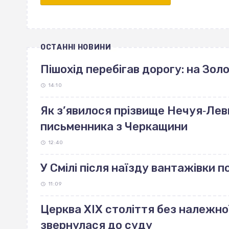
ОСТАННІ НОВИНИ
Пішохід перебігав дорогу: на Зо
14:10
Як з’явилося прізвище Нечуя‐Лев
письменника з Черкащини
12:40
У Смілі після наїзду вантажівки 
11:09
Церква ХІХ століття без належно
звернулася до суду