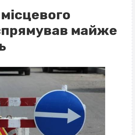
 місцевого
спрямував майже
ь