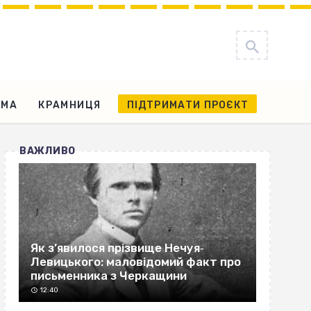
АМА
КРАМНИЦЯ
ПІДТРИМАТИ ПРОЄКТ
ВАЖЛИВО
Як з’явилося прізвище Нечуя‐
Левицького: маловідомий факт про
письменника з Черкащини
12:40