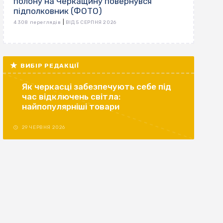
полону на Черкащину повернувся
підполковник (ФОТО)
|
4 308 переглядів
ВІД 5 СЕРПНЯ 2026
ВИБІР РЕДАКЦІЇ
Як черкасці забезпечують себе під
час відключень світла:
найпопулярніші товари
29 ЧЕРВНЯ 2026