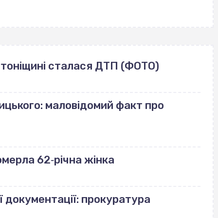
лотоніщині сталася ДТП (ФОТО)
ицького: маловідомий факт про
померла 62‐річна жінка
ї документації: прокуратура