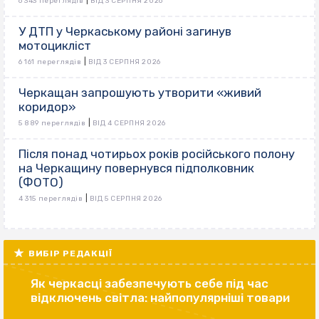
|
6 343 переглядів
ВІД 3 СЕРПНЯ 2026
У ДТП у Черкаському районі загинув
мотоцикліст
|
6 161 переглядів
ВІД 3 СЕРПНЯ 2026
Черкащан запрошують утворити «живий
коридор»
|
5 889 переглядів
ВІД 4 СЕРПНЯ 2026
Після понад чотирьох років російського полону
на Черкащину повернувся підполковник
(ФОТО)
|
4 315 переглядів
ВІД 5 СЕРПНЯ 2026
ВИБІР РЕДАКЦІЇ
Як черкасці забезпечують себе під час
відключень світла: найпопулярніші товари