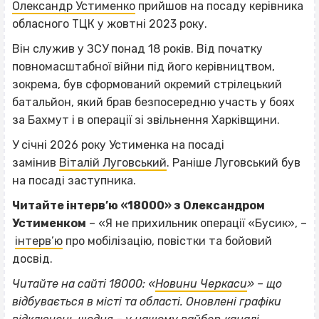
Олександр Устименко
прийшов на посаду керівника
обласного ТЦК у жовтні 2023 року.
Він служив у ЗСУ понад 18 років. Від початку
повномасштабної війни під його керівництвом,
зокрема, був сформований окремий стрілецький
батальйон, який брав безпосередню участь у боях
за Бахмут і в операції зі звільнення Харківщини.
У січні 2026 року Устименка на посаді
замінив
Віталій Луговський
. Раніше Луговський був
на посаді заступника.
Читайте інтерв’ю «18000» з Олександром
Устименком
– «Я не прихильник операції «Бусик», –
інтерв’ю
про мобілізацію, повістки та бойовий
досвід.
Читайте на сайті 18000: «
Новини Черкаси
» – що
відбувається в місті та області. Оновлені графіки