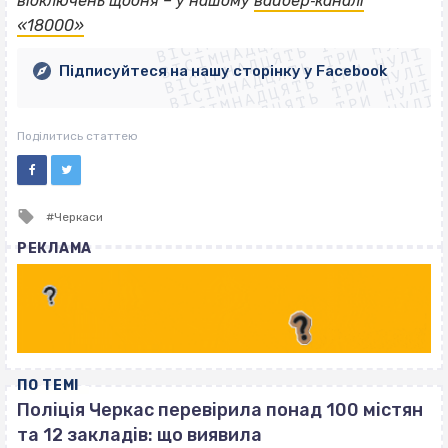
ВІСІМНАДЦЯТЬ ТРИ НУЛІ
відключень щодня – у нашому
вайбер‐каналі
ВІСІМНАДЦЯТЬ ТРИ НУЛІ
ВІСІМНАДЦЯТЬ ТРИ НУЛІ
«18000»
ВІСІМНАДЦЯТЬ ТРИ НУЛІ
ВІСІМНАДЦЯТЬ ТРИ НУЛІ
ВІСІМНАДЦЯТЬ ТРИ НУЛІ
Підписуйтеся на нашу сторінку у Facebook
ВІСІМНАДЦЯТЬ ТРИ НУЛІ
ВІСІМНАДЦЯТЬ ТРИ НУЛІ
Поділитись статтею
Tagged
Черкаси
with
РЕКЛАМА
ПО ТЕМІ
Поліція Черкас перевірила понад 100 містян
та 12 закладів: що виявила