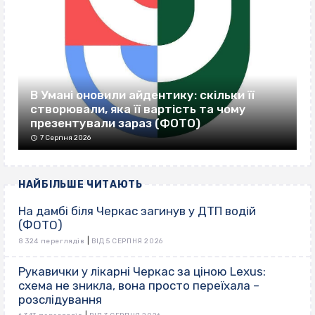
В Умані оновили айдентику: скільки її
створювали, яка її вартість та чому
презентували зараз (ФОТО)
7 Серпня 2026
НАЙБІЛЬШЕ ЧИТАЮТЬ
На дамбі біля Черкас загинув у ДТП водій
(ФОТО)
|
8 324 переглядів
ВІД 5 СЕРПНЯ 2026
Рукавички у лікарні Черкас за ціною Lexus:
схема не зникла, вона просто переїхала –
розслідування