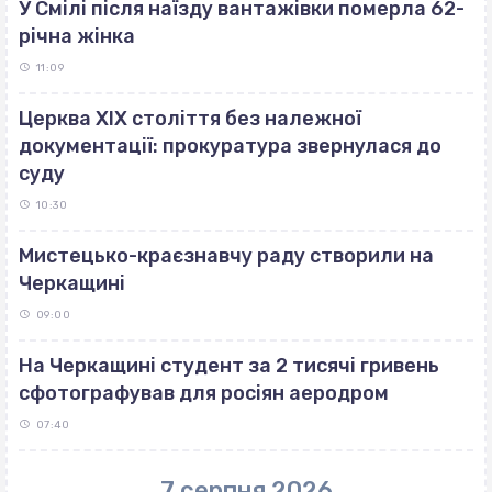
У Смілі після наїзду вантажівки померла 62-
річна жінка
11:09
Церква ХІХ століття без належної
документації: прокуратура звернулася до
суду
10:30
Мистецько-краєзнавчу раду створили на
Черкащині
09:00
На Черкащині студент за 2 тисячі гривень
сфотографував для росіян аеродром
07:40
7 серпня 2026