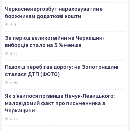
Черкасиенергозбут нараховуватиме
боржникам додаткові кошти
17:11
За період великої війни на Черкащині
виборців стало на 3 % менше
15:40
Пішохід перебігав дорогу: на Золотоніщині
сталася ДТП (ФОТО)
14:10
Як з’явилося прізвище Нечуя‐Левицького:
маловідомий факт про письменника з
Черкащини
12:40