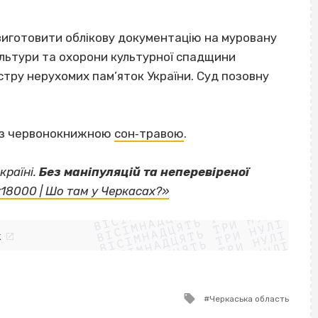
виготовити облікову документацію на муровану
льтури та охорони культурної спадщини
стру нерухомих пам’яток України. Суд позовну
у з червонокнижною
сон‐травою
.
країні.
Без маніпуляцій та неперевіреної
ВІСІМНАДЦЯТЬ ТРИ НУЛІ
«18000 | Шо там у Черкасах?»
ВІСІМНАДЦЯТЬ ТРИ НУЛІ
ВІСІМНАДЦЯТЬ ТРИ НУЛІ
ВІСІМНАДЦЯТЬ ТРИ НУЛІ
ВІСІМНАДЦЯТЬ ТРИ НУЛІ
ВІСІМНАДЦЯТЬ ТРИ НУЛІ
k
ВІСІМНАДЦЯТЬ ТРИ НУЛІ
ВІСІМНАДЦЯТЬ ТРИ НУЛІ
Tagged
Черкаська область
with