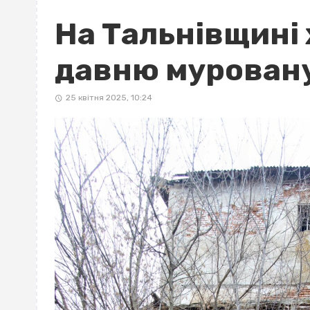
На Тальнівщині 
давню муровану
25 квітня 2025, 10:24