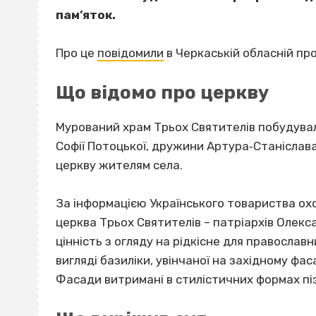
пам’яток.
Про це
повідомили
в Черкаській обласній про
Що відомо про церкву
Мурований храм Трьох Святителів побудувал
Софії Потоцької, дружини Артура‐Станіслав
церкву жителям села.
За інформацією Українського товариства охо
церква Трьох Святителів – патріархів Олекс
цінність з огляду на рідкісне для православ
вигляді базиліки, увінчаної на західному ф
Фасади витримані в стилістичних формах пі