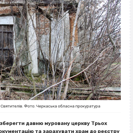
х Святителів. Фото: Черкаська обласна прокуратура
ь зберегти давню муровану церкву Трьох
документацію та зарахувати храм до реєстру