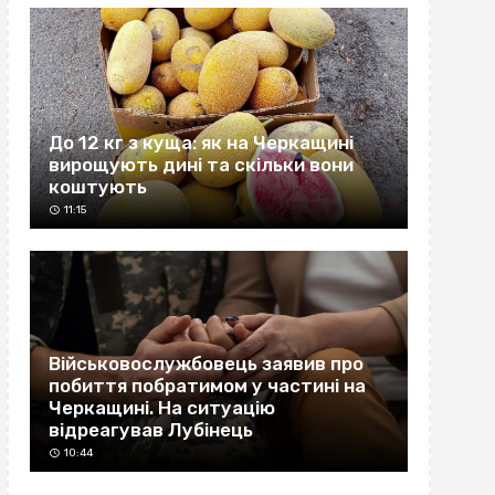
До 12 кг з куща: як на Черкащині
вирощують дині та скільки вони
коштують
11:15
Військовослужбовець заявив про
побиття побратимом у частині на
Черкащині. На ситуацію
відреагував Лубінець
10:44