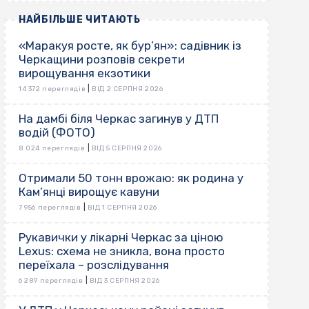
НАЙБІЛЬШЕ ЧИТАЮТЬ
«Маракуя росте, як бур’ян»: садівник із
Черкащини розповів секрети
вирощування екзотики
|
14 372 переглядів
ВІД 2 СЕРПНЯ 2026
На дамбі біля Черкас загинув у ДТП
водій (ФОТО)
|
8 024 переглядів
ВІД 5 СЕРПНЯ 2026
Отримали 50 тонн врожаю: як родина у
Кам’янці вирощує кавуни
|
7 956 переглядів
ВІД 1 СЕРПНЯ 2026
Рукавички у лікарні Черкас за ціною
Lexus: схема не зникла, вона просто
переїхала – розслідування
|
6 289 переглядів
ВІД 3 СЕРПНЯ 2026