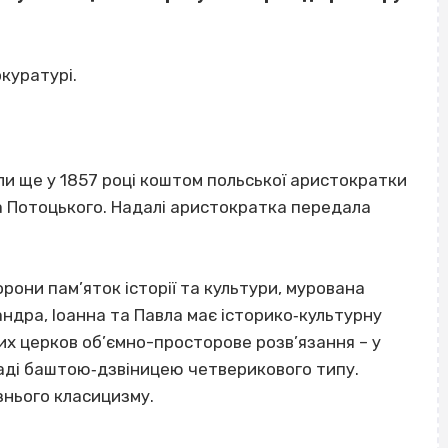
куратурі.
и ще у 1857 році коштом польської аристократки
а Потоцького. Надалі аристократка передала
рони пам’яток історії та культури, мурована
андра, Іоанна та Павла має історико‐культурну
них церков об’ємно-просторове розв’язання – у
асаді баштою‐дзвіницею четверикового типу.
знього класицизму.