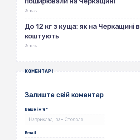
поширювали на Черкащині
13:59
До 12 кг з куща: як на Черкащині 
коштують
11:15
КОМЕНТАРІ
Залиште свій коментар
Ваше ім'я
*
Email