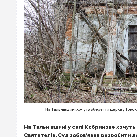
На Тальнівщині хочуть зберегти церкву Трьо
На Тальнівщині у селі Кобринове хочут
Святителів. Суд зобов’язав розробити 