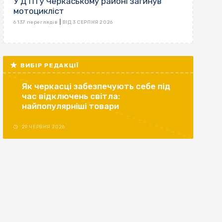
У ДТП у Черкаському районі загинув
мотоцикліст
|
6 137 переглядів
ВІД 3 СЕРПНЯ 2026
ВИБІР РЕДАКЦІЇ
Як черкасці забезпечують себе під
час відключень світла:
найпопулярніші товари
29 ЧЕРВНЯ 2026