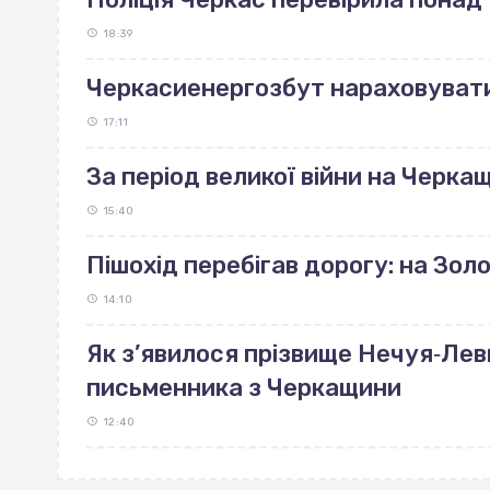
18:39
Черкасиенергозбут нараховуват
17:11
За період великої війни на Черка
15:40
Пішохід перебігав дорогу: на Зо
14:10
Як з’явилося прізвище Нечуя‐Лев
письменника з Черкащини
12:40