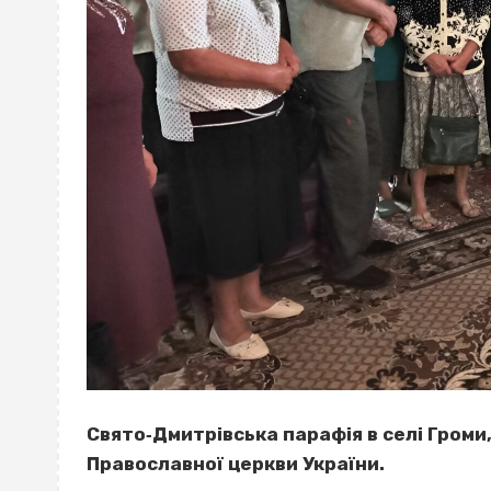
Свято‐Дмитрівська парафія в селі Громи
Православної церкви України.