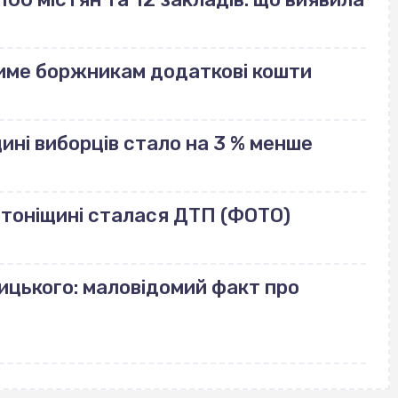
име боржникам додаткові кошти
щині виборців стало на 3 % менше
лотоніщині сталася ДТП (ФОТО)
ицького: маловідомий факт про