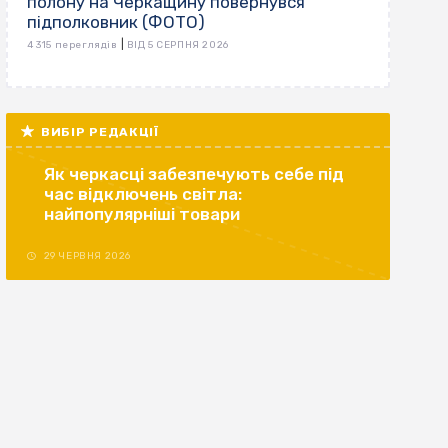
полону на Черкащину повернувся
підполковник (ФОТО)
|
4 315 переглядів
ВІД 5 СЕРПНЯ 2026
ВИБІР РЕДАКЦІЇ
Як черкасці забезпечують себе під
час відключень світла:
найпопулярніші товари
29 ЧЕРВНЯ 2026