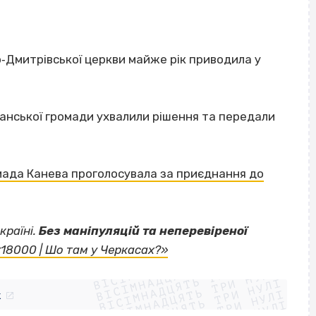
то‐Дмитрівської церкви майже рік приводила у
ланської громади ухвалили рішення та передали
ада Канева проголосувала за приєднання до
країні.
Без маніпуляцій та неперевіреної
ВІСІМНАДЦЯТЬ ТРИ НУЛІ
«18000 | Шо там у Черкасах?»
ВІСІМНАДЦЯТЬ ТРИ НУЛІ
ВІСІМНАДЦЯТЬ ТРИ НУЛІ
ВІСІМНАДЦЯТЬ ТРИ НУЛІ
ВІСІМНАДЦЯТЬ ТРИ НУЛІ
k