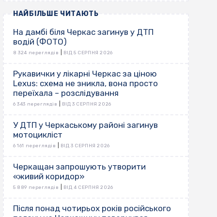
НАЙБІЛЬШЕ ЧИТАЮТЬ
На дамбі біля Черкас загинув у ДТП
водій (ФОТО)
|
8 324 переглядів
ВІД 5 СЕРПНЯ 2026
Рукавички у лікарні Черкас за ціною
Lexus: схема не зникла, вона просто
переїхала – розслідування
|
6 343 переглядів
ВІД 3 СЕРПНЯ 2026
У ДТП у Черкаському районі загинув
мотоцикліст
|
6 161 переглядів
ВІД 3 СЕРПНЯ 2026
Черкащан запрошують утворити
«живий коридор»
|
5 889 переглядів
ВІД 4 СЕРПНЯ 2026
Після понад чотирьох років російського