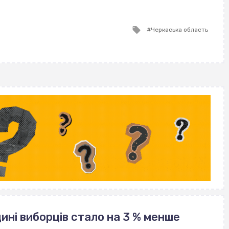
ВІСІМНАДЦЯТЬ ТРИ НУЛІ
ВІСІМНАДЦЯТЬ ТРИ НУЛІ
ВІСІМНАДЦЯТЬ ТРИ НУЛІ
Tagged
Черкаська область
with
щині виборців стало на 3 % менше