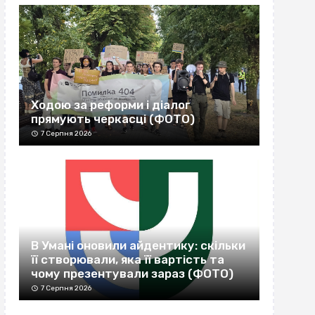
Ходою за реформи і діалог
прямують черкасці (ФОТО)
7 Серпня 2026
В Умані оновили айдентику: скільки
її створювали, яка її вартість та
чому презентували зараз (ФОТО)
7 Серпня 2026