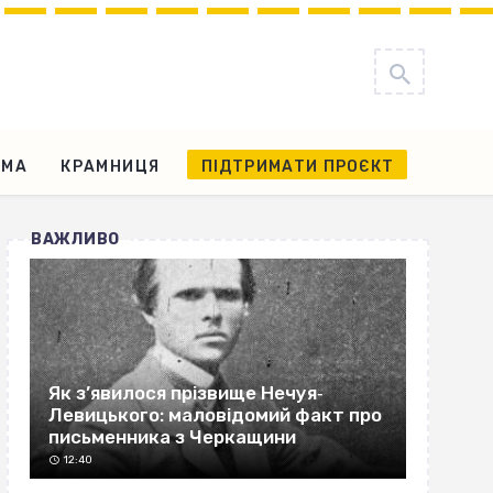
АМА
КРАМНИЦЯ
ПІДТРИМАТИ ПРОЄКТ
ВАЖЛИВО
Як з’явилося прізвище Нечуя‐
Левицького: маловідомий факт про
письменника з Черкащини
12:40