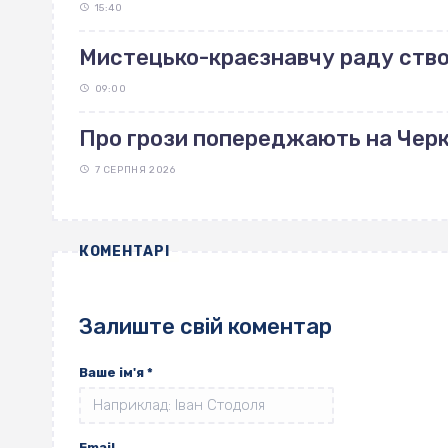
15:40
Мистецько-краєзнавчу раду ство
09:00
Про грози попереджають на Чер
7 СЕРПНЯ 2026
КОМЕНТАРІ
Залиште свій коментар
Ваше ім'я
*
Email