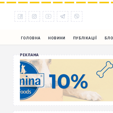
ГОЛОВНА
НОВИНИ
ПУБЛІКАЦІЇ
БЛО
РЕКЛАМА