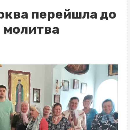
рква перейшла до
а молитва