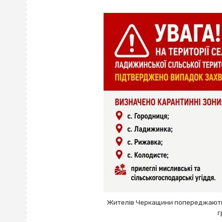
Жителів Черкащини попереджають
г