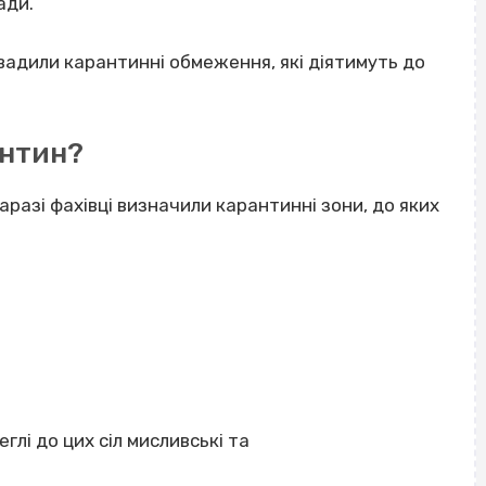
ади.
вадили карантинні обмеження, які діятимуть до
антин?
аразі фахівці визначили карантинні зони, до яких
лі до цих сіл мисливські та