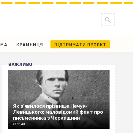
АМА
КРАМНИЦЯ
ПІДТРИМАТИ ПРОЄКТ
ВАЖЛИВО
Як з’явилося прізвище Нечуя‐
Левицького: маловідомий факт про
письменника з Черкащини
12:40