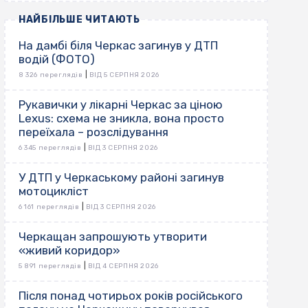
НАЙБІЛЬШЕ ЧИТАЮТЬ
На дамбі біля Черкас загинув у ДТП
водій (ФОТО)
|
8 326 переглядів
ВІД 5 СЕРПНЯ 2026
Рукавички у лікарні Черкас за ціною
Lexus: схема не зникла, вона просто
переїхала – розслідування
|
6 345 переглядів
ВІД 3 СЕРПНЯ 2026
У ДТП у Черкаському районі загинув
мотоцикліст
|
6 161 переглядів
ВІД 3 СЕРПНЯ 2026
Черкащан запрошують утворити
«живий коридор»
|
5 891 переглядів
ВІД 4 СЕРПНЯ 2026
Після понад чотирьох років російського