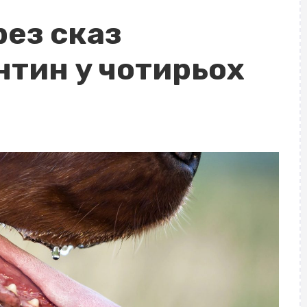
рез сказ
нтин у чотирьох