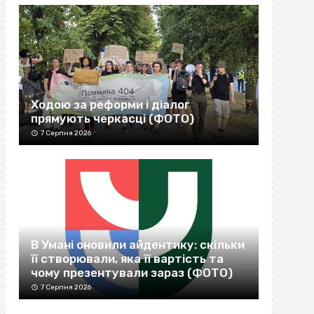
Ходою за реформи і діалог
прямують черкасці (ФОТО)
7 Серпня 2026
В Умані оновили айдентику: скільки
її створювали, яка її вартість та
чому презентували зараз (ФОТО)
7 Серпня 2026