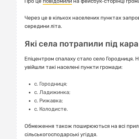
Про це
повідомили
на фейсбук‐сторінці гром
Через це в кількох населених пунктах запро
середини літа.
Які села потрапили під кар
Епіцентром спалаху стало село Городниця. Н
увійшли такі населені пункти громади:
с. Городниця;
с. Ладижинка;
с. Рижавка;
с. Колодисте.
Обмеження також поширюються на всі прилег
сільськогосподарські угіддя.