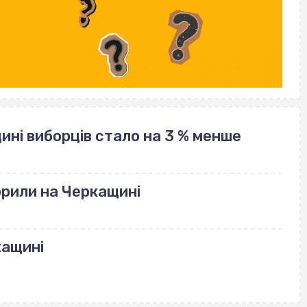
щині виборців стало на 3 % менше
рили на Черкащині
кащині