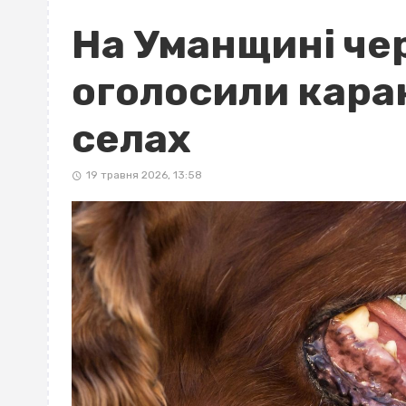
На Уманщині че
оголосили кара
селах
19 травня 2026, 13:58