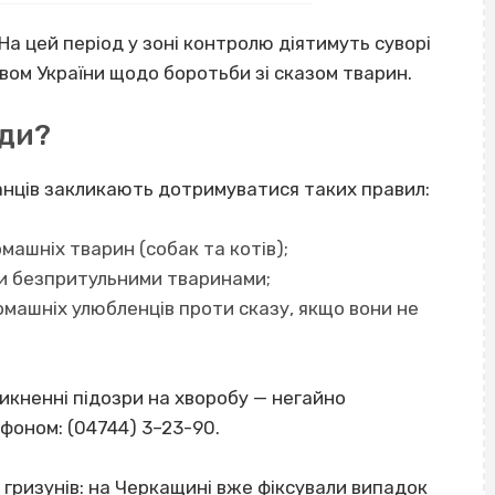
На цей період у зоні контролю діятимуть суворі
ом України щодо боротьби зі сказом тварин.
ади?
анців закликають дотримуватися таких правил:
машніх тварин (собак та котів);
чи безпритульними тваринами;
машніх улюбленців проти сказу, якщо вони не
никненні підозри на хворобу — негайно
фоном: (04744) 3–23-90.
гризунів: на Черкащині вже фіксували випадок