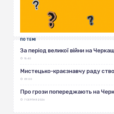
ПО ТЕМІ
За період великої війни на Черка
15:40
Мистецько-краєзнавчу раду ство
09:00
Про грози попереджають на Чер
7 СЕРПНЯ 2026