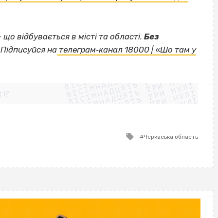
— що відбувається в місті та області.
Без
Підписуйся на
телеграм‐канал 18000 | «Шо там у
ВІСІМНАДЦЯТЬ ТРИ НУЛІ
ВІСІМНАДЦЯТЬ ТРИ НУЛІ
ВІСІМНАДЦЯТЬ ТРИ НУЛІ
ВІСІМНАДЦЯТЬ ТРИ НУЛІ
ВІСІМНАДЦЯТЬ ТРИ НУЛІ
ВІСІМНАДЦЯТЬ ТРИ НУЛІ
k
ВІСІМНАДЦЯТЬ ТРИ НУЛІ
ВІСІМНАДЦЯТЬ ТРИ НУЛІ
Tagged
Черкаська область
with