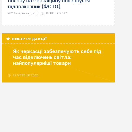
полону на Черкащину повернувся
підполковник (ФОТО)
|
4 317 переглядів
ВІД 5 СЕРПНЯ 2026
ВИБІР РЕДАКЦІЇ
Як черкасці забезпечують себе під
час відключень світла:
найпопулярніші товари
29 ЧЕРВНЯ 2026