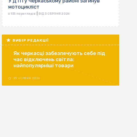
У ДТП у Черкаському районі загинув
мотоцикліст
|
6 133 переглядів
ВІД 3 СЕРПНЯ 2026
ВИБІР РЕДАКЦІЇ
Як черкасці забезпечують себе під
час відключень світла:
найпопулярніші товари
29 ЧЕРВНЯ 2026