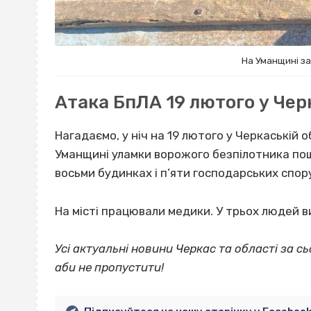
На Уманщині за
Атака БпЛА 19 лютого у Чер
Нагадаємо, у ніч на 19 лютого у Черкаській
Уманщині уламки ворожого безпілотника пош
восьми будинках і п’яти господарських спор
На місті працювали медики. У трьох людей в
Усі актуальні новини Черкас та області за сь
аби не пропустити!