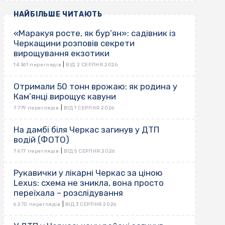
НАЙБІЛЬШЕ ЧИТАЮТЬ
«Маракуя росте, як бур’ян»: садівник із
Черкащини розповів секрети
вирощування екзотики
|
14 361 переглядів
ВІД 2 СЕРПНЯ 2026
Отримали 50 тонн врожаю: як родина у
Кам’янці вирощує кавуни
|
7 779 переглядів
ВІД 1 СЕРПНЯ 2026
На дамбі біля Черкас загинув у ДТП
водій (ФОТО)
|
7 677 переглядів
ВІД 5 СЕРПНЯ 2026
Рукавички у лікарні Черкас за ціною
Lexus: схема не зникла, вона просто
переїхала – розслідування
|
6 270 переглядів
ВІД 3 СЕРПНЯ 2026