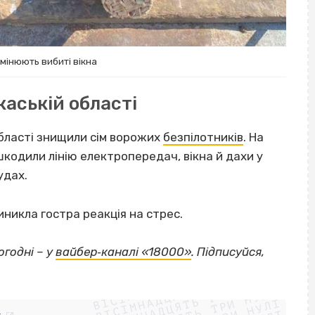
мінюють вибиті вікна
каській області
 області знищили сім ворожих
безпілотників
. На
кодили лінію електропередач, вікна й дахи у
удах.
иникла гостра реакція на стрес.
огодні – у
вайбер‐каналі «18000»
. Підписуйся,
ВІСІМНАДЦЯТЬ ТРИ НУЛІ
ВІСІМНАДЦЯТЬ ТРИ НУЛІ
ВІСІМНАДЦЯТЬ ТРИ НУЛІ