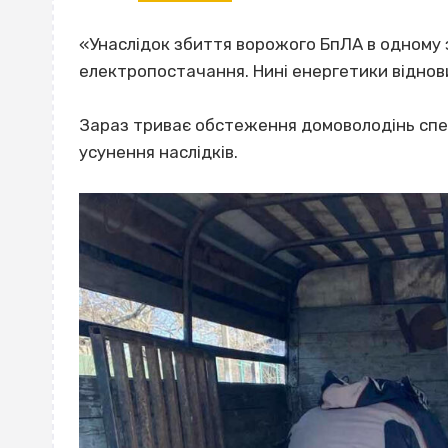
«Унаслідок збиття ворожого БпЛА в одному з
електропостачання. Нині енергетики віднови
Зараз триває обстеження домоволодінь спе
усунення наслідків.