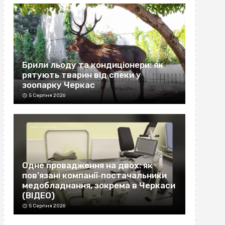
Брили льоду та кондиціонери: як
рятують тварин від спеки у
зоопарку Черкас
5 Серпня 2026
Одне провадження на двох: як
пов’язані компанії‐постачальники
медобладнання, зокрема в Черкаси
(ВІДЕО)
5 Серпня 2026