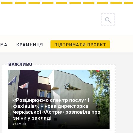
АМА
КРАМНИЦЯ
ПІДТРИМАТИ ПРОЄКТ
ВАЖЛИВО
«Розширюємо спектр послуг і
фахівців», – нова директорка
черкаської «Астри» розповіла про
зміни у закладі
09:00