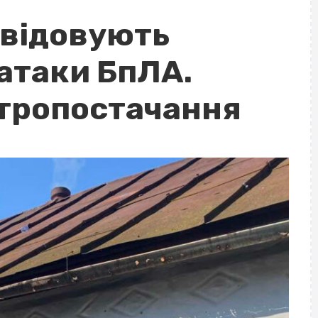
квідовують
 атаки БпЛА.
тропостачання