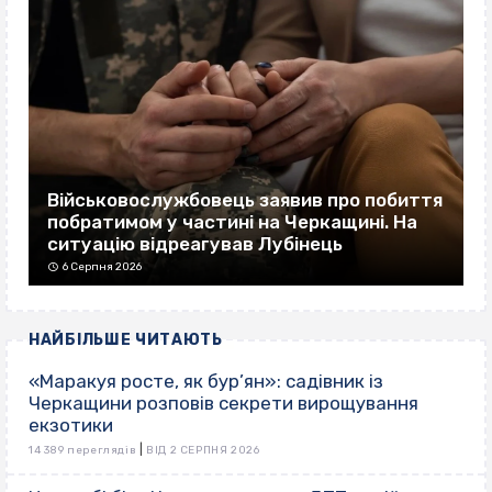
Військовослужбовець заявив про побиття
побратимом у частині на Черкащині. На
ситуацію відреагував Лубінець
6 Серпня 2026
НАЙБІЛЬШЕ ЧИТАЮТЬ
«Маракуя росте, як бур’ян»: садівник із
Черкащини розповів секрети вирощування
екзотики
|
14 389 переглядів
ВІД 2 СЕРПНЯ 2026