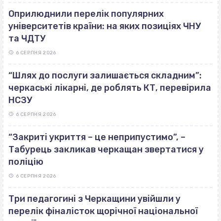
Оприлюднили перелік популярних
університетів країни: на яких позиціях ЧНУ
та ЧДТУ
6 СЕРПНЯ 2026
“Шлях до послуги залишається складним”:
черкаські лікарні, де роблять КТ, перевірила
НСЗУ
6 СЕРПНЯ 2026
“Закриті укриття – це неприпустимо”, –
Табурець закликав черкащан звертатися у
поліцію
6 СЕРПНЯ 2026
Три педагогині з Черкащини увійшли у
перелік фіналісток щорічної національної