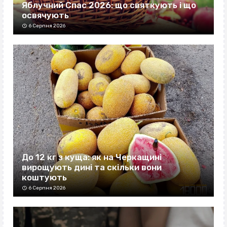
Яблучний Спас 2026: що святкують і що
освячують
6 Серпня 2026
До 12 кг з куща: як на Черкащині
вирощують дині та скільки вони
коштують
6 Серпня 2026