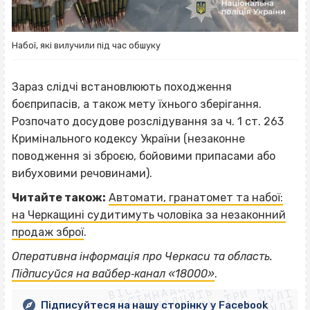
Набої, які вилучили під час обшуку
Зараз слідчі встановлюють походження
боєприпасів, а також мету їхнього зберігання.
Розпочато досудове розслідування за ч. 1 ст. 263
Кримінального кодексу України (незаконне
поводження зі зброєю, бойовими припасами або
вибуховими речовинами).
Читайте також:
Автомати, гранатомет та набої:
на Черкащині судитимуть чоловіка за незаконний
продаж зброї
.
ВІСІМНАДЦЯТЬ ТРИ НУЛІ
Оперативна інформація про Черкаси та область.
ВІСІМНАДЦЯТЬ ТРИ НУЛІ
ВІСІМНАДЦЯТЬ ТРИ НУЛІ
Підписуйся на вайбер‐канал «18000»
.
ВІСІМНАДЦЯТЬ ТРИ НУЛІ
Підписуйтеся на нашу сторінку у Facebook