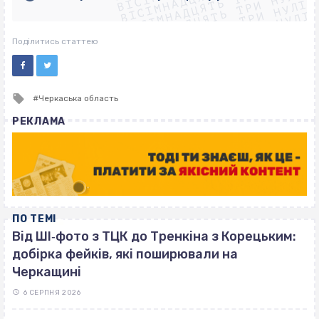
ВІСІМНАДЦЯТЬ ТРИ НУЛІ
ВІСІМНАДЦЯТЬ ТРИ НУЛІ
ВІСІМНАДЦЯТЬ ТРИ НУЛІ
ВІСІМНАДЦЯТЬ ТРИ НУЛІ
Поділитись статтею
Tagged
Черкаська область
with
РЕКЛАМА
ПО ТЕМІ
Від ШІ‐фото з ТЦК до Тренкіна з Корецьким:
добірка фейків, які поширювали на
Черкащині
6 СЕРПНЯ 2026