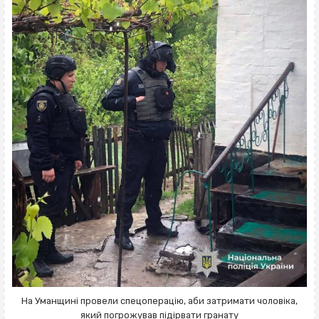
На Уманщині провели спецоперацію, аби затримати чоловіка,
який погрожував підірвати гранату