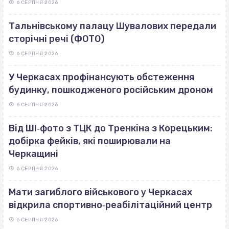
6 СЕРПНЯ 2026
Тальнівському палацу Шувалових передали
сторічні речі (ФОТО)
6 СЕРПНЯ 2026
У Черкасах профінансують обстеження
будинку, пошкодженого російським дроном
6 СЕРПНЯ 2026
Від ШІ‐фото з ТЦК до Тренкіна з Корецьким:
добірка фейків, які поширювали на
Черкащині
6 СЕРПНЯ 2026
Мати загиблого військового у Черкасах
відкрила спортивно‐реабілітаційний центр
6 СЕРПНЯ 2026