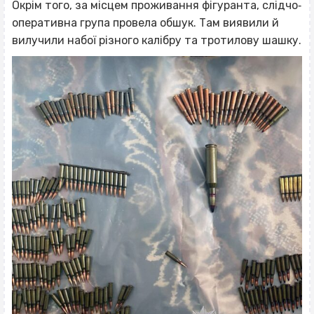
Окрім того, за місцем проживання фігуранта, слідчо‐
оперативна група провела обшук. Там виявили й
вилучили набої різного калібру та тротилову шашку.