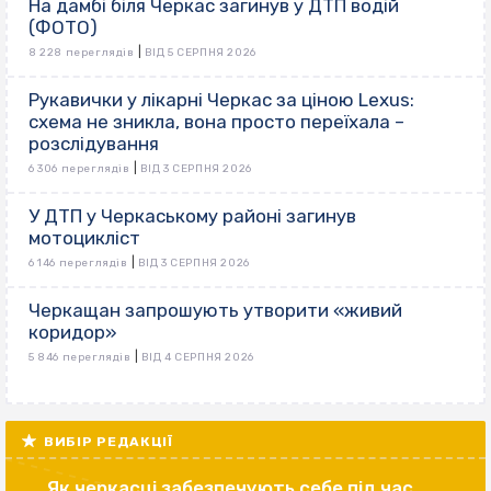
На дамбі біля Черкас загинув у ДТП водій
(ФОТО)
|
8 228 переглядів
ВІД 5 СЕРПНЯ 2026
Рукавички у лікарні Черкас за ціною Lexus:
схема не зникла, вона просто переїхала –
розслідування
|
6 306 переглядів
ВІД 3 СЕРПНЯ 2026
У ДТП у Черкаському районі загинув
мотоцикліст
|
6 146 переглядів
ВІД 3 СЕРПНЯ 2026
Черкащан запрошують утворити «живий
коридор»
|
5 846 переглядів
ВІД 4 СЕРПНЯ 2026
ВИБІР РЕДАКЦІЇ
Як черкасці забезпечують себе під час