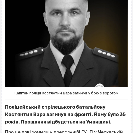
Капітан поліції Костянтин Вара загинув у бою з ворогом
Поліцейський стрілецького батальйону
Костянтин Вара загинув на фронті. Йому було 35
років. Прощання відбудеться на Уманщині.
Про це
повідомили
у пресслужбі ГУНП у Черкаській