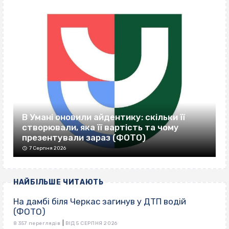
В Умані оновили айдентику: скільки її
створювали, яка її вартість та чому
презентували зараз (ФОТО)
7 Серпня 2026
НАЙБІЛЬШЕ ЧИТАЮТЬ
На дамбі біля Черкас загинув у ДТП водій
(ФОТО)
|
8 357 переглядів
ВІД 5 СЕРПНЯ 2026