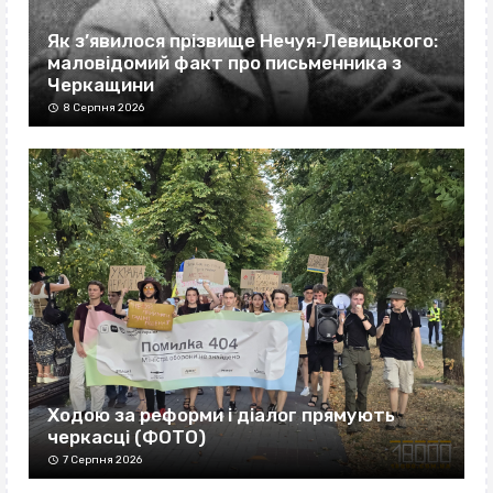
Як з’явилося прізвище Нечуя‐Левицького:
маловідомий факт про письменника з
Черкащини
8 Серпня 2026
Ходою за реформи і діалог прямують
черкасці (ФОТО)
7 Серпня 2026