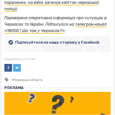
поранених: на війні загинув капітан черкаської
поліції
.
Перевірена оперативна інформація про ситуацію в
ВІСІМНАДЦЯТЬ ТРИ НУЛІ
Черкасах та Україні. Підписуйся на
телеграм‐канал
ВІСІМНАДЦЯТЬ ТРИ НУЛІ
ВІСІМНАДЦЯТЬ ТРИ НУЛІ
«18000 | Шо там у Черкасах?»
.
ВІСІМНАДЦЯТЬ ТРИ НУЛІ
ВІСІМНАДЦЯТЬ ТРИ НУЛІ
ВІСІМНАДЦЯТЬ ТРИ НУЛІ
Підписуйтеся на нашу сторінку у Facebook
ВІСІМНАДЦЯТЬ ТРИ НУЛІ
ВІСІМНАДЦЯТЬ ТРИ НУЛІ
Поділитись статтею
Tagged
Черкаська область
with
РЕКЛАМА