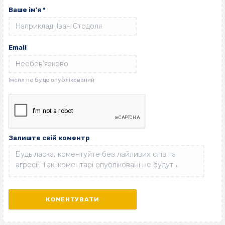
Ваше ім'я
*
Email
Залиште свій коментр