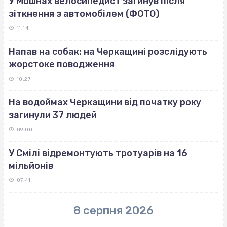
У Мошнах велосипедист загинув після
зіткнення з автомобілем (ФОТО)
11:14
Напав на собак: на Черкащині розслідують
жорстоке поводження
10:27
На водоймах Черкащини від початку року
загинули 37 людей
09:00
У Смілі відремонтують тротуарів на 16
мільйонів
07:41
8 серпня 2026