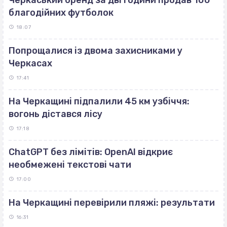
благодійних футболок
18:07
Попрощалися із двома захисниками у
Черкасах
17:41
На Черкащині підпалили 45 км узбіччя:
вогонь дістався лісу
17:18
ChatGPT без лімітів: OpenAI відкриє
необмежені текстові чати
17:00
На Черкащині перевірили пляжі: результати
16:31