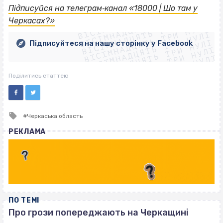
ВІСІМНАДЦЯТЬ ТРИ НУЛІ
Підписуйся на телеграм‐канал «18000 | Шо там у
ВІСІМНАДЦЯТЬ ТРИ НУЛІ
ВІСІМНАДЦЯТЬ ТРИ НУЛІ
Черкасах?»
ВІСІМНАДЦЯТЬ ТРИ НУЛІ
ВІСІМНАДЦЯТЬ ТРИ НУЛІ
ВІСІМНАДЦЯТЬ ТРИ НУЛІ
Підписуйтеся на нашу сторінку у Facebook
ВІСІМНАДЦЯТЬ ТРИ НУЛІ
ВІСІМНАДЦЯТЬ ТРИ НУЛІ
Поділитись статтею
Tagged
Черкаська область
with
РЕКЛАМА
ПО ТЕМІ
Про грози попереджають на Черкащині