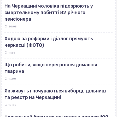
На Черкащині чоловіка підозрюють у
смертельному побитті 82‐річного
пенсіонера
20:05
Ходою за реформи і діалог прямують
черкасці (ФОТО)
19:56
Що робити, якщо перегрілася домашня
тварина
19:00
Як живуть і почуваються виборці, дільниці
та реєстр на Черкащині
18:20
Черкаський бренд за дві години продав 100