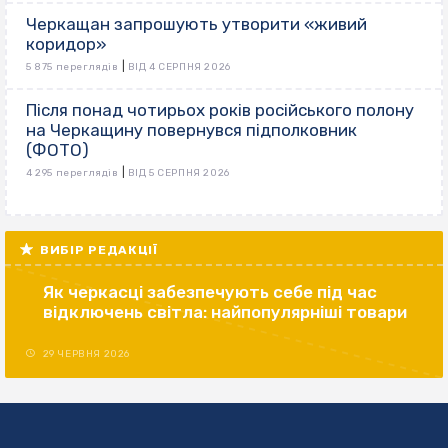
Черкащан запрошують утворити «живий
коридор»
|
5 875 переглядів
ВІД 4 СЕРПНЯ 2026
Після понад чотирьох років російського полону
на Черкащину повернувся підполковник
(ФОТО)
|
4 295 переглядів
ВІД 5 СЕРПНЯ 2026
ВИБІР РЕДАКЦІЇ
Як черкасці забезпечують себе під час
відключень світла: найпопулярніші товари
29 ЧЕРВНЯ 2026