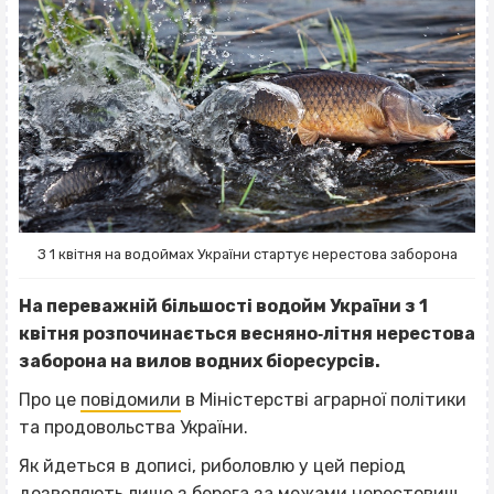
З 1 квітня на водоймах України стартує нерестова заборона
На переважній більшості водойм України з 1
квітня розпочинається весняно‐літня нерестова
заборона на вилов водних біоресурсів.
Про це
повідомили
в Міністерстві аграрної політики
та продовольства України.
Як йдеться в дописі, риболовлю у цей період
дозволяють лише з берега за межами нерестовищ.