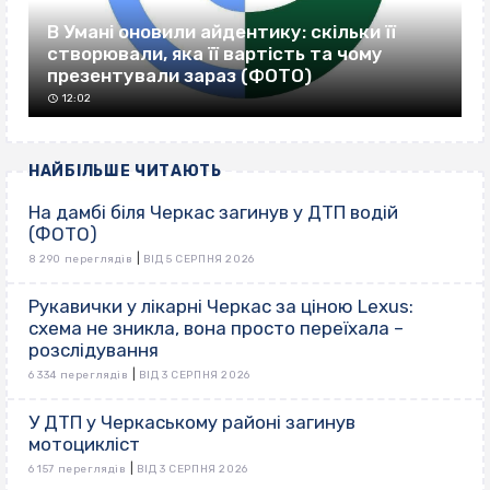
В Умані оновили айдентику: скільки її
створювали, яка її вартість та чому
презентували зараз (ФОТО)
12:02
НАЙБІЛЬШЕ ЧИТАЮТЬ
На дамбі біля Черкас загинув у ДТП водій
(ФОТО)
|
8 290 переглядів
ВІД 5 СЕРПНЯ 2026
Рукавички у лікарні Черкас за ціною Lexus:
схема не зникла, вона просто переїхала –
розслідування
|
6 334 переглядів
ВІД 3 СЕРПНЯ 2026
У ДТП у Черкаському районі загинув
мотоцикліст
|
6 157 переглядів
ВІД 3 СЕРПНЯ 2026