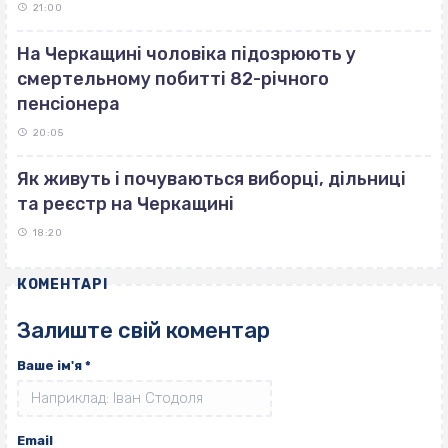
21:00
На Черкащині чоловіка підозрюють у
смертельному побитті 82-річного
пенсіонера
20:05
Як живуть і почуваються виборці, дільниці
та реєстр на Черкащині
18:20
КОМЕНТАРІ
Залиште свій коментар
Ваше ім'я
*
Email