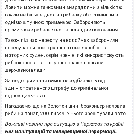
Ловити можна гачковими знаряддями з кількістю
гачків не більше двох на рибалку або спінінгом з
однією штучною приманкою. Забороняють
промислове рибальство та підводне полювання.
Також під час нересту на водоймах заборонили
пересування всіх транспортних засобів та
моторних суден, окрім човнів, які використовують
рибоохорона та інші уповноважені органи
державної влади.
За недотримання вимог передбачають від
адміністративного штрафу до кримінальної
відповідальності.
Нагадаємо, що на Золотоніщині
браконьєр
наловив
риби на понад 200 тисяч. У нього арештували авто.
Важливі новини про ситуацію в Черкасах та країні.
Без маніпуляцій та неперевіреної інформації.