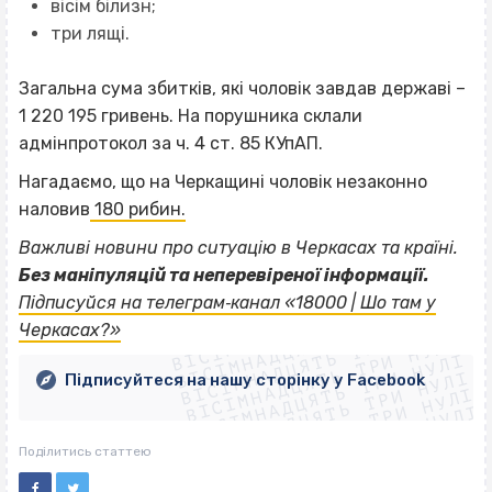
вісім білизн;
три лящі.
Загальна сума збитків, які чоловік завдав державі –
1 220 195 гривень. На порушника склали
адмінпротокол за ч. 4 ст. 85 КУпАП.
Нагадаємо, що на Черкащині чоловік незаконно
наловив
180 рибин.
Важливі новини про ситуацію в Черкасах та країні.
Без маніпуляцій та неперевіреної інформації.
ВІСІМНАДЦЯТЬ ТРИ НУЛІ
Підписуйся на телеграм‐канал «18000 | Шо там у
ВІСІМНАДЦЯТЬ ТРИ НУЛІ
ВІСІМНАДЦЯТЬ ТРИ НУЛІ
Черкасах?»
ВІСІМНАДЦЯТЬ ТРИ НУЛІ
ВІСІМНАДЦЯТЬ ТРИ НУЛІ
ВІСІМНАДЦЯТЬ ТРИ НУЛІ
Підписуйтеся на нашу сторінку у Facebook
ВІСІМНАДЦЯТЬ ТРИ НУЛІ
ВІСІМНАДЦЯТЬ ТРИ НУЛІ
Поділитись статтею