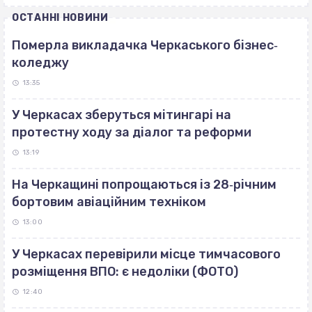
ОСТАННІ НОВИНИ
Померла викладачка Черкаського бізнес‐
коледжу
13:35
У Черкасах зберуться мітингарі на
протестну ходу за діалог та реформи
13:19
На Черкащині попрощаються із 28‐річним
бортовим авіаційним техніком
13:00
У Черкасах перевірили місце тимчасового
розміщення ВПО: є недоліки (ФОТО)
12:40