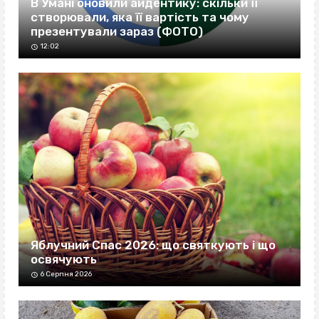
В Умані оновили айдентику: скільки її
створювали, яка її вартість та чому
презентували зараз (ФОТО)
12:02
Яблучний Спас 2026: що святкують і що
освячують
6 Серпня 2026