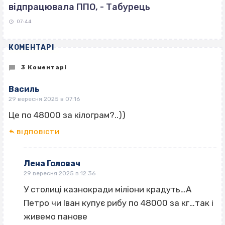
відпрацювала ППО, - Табурець
07:44
КОМЕНТАРІ
3 Коментарі
Василь
29 вересня 2025 в 07:16
Це по 48000 за кілограм?..))
ВІДПОВІCТИ
Лена Головач
29 вересня 2025 в 12:36
У столиці казнокради міліони крадуть…А
Петро чи Іван купує рибу по 48000 за кг…так і
живемо панове