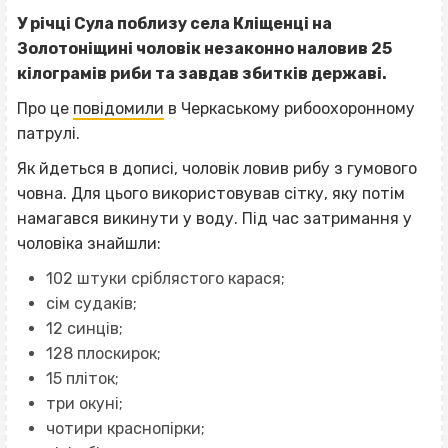
У річці Сула поблизу села Кліщенці на
Золотоніщині чоловік незаконно наловив 25
кілограмів риби та завдав збитків державі.
Про це
повідомили
в Черкаському рибоохоронному
патрулі.
Як йдеться в дописі, чоловік ловив рибу з гумового
човна. Для цього використовував сітку, яку потім
намагався викинути у воду. Під час затримання у
чоловіка знайшли:
102 штуки сріблястого карася;
сім судаків;
12 синців;
128 плоскирок;
15 пліток;
три окуні;
чотири краснопірки;