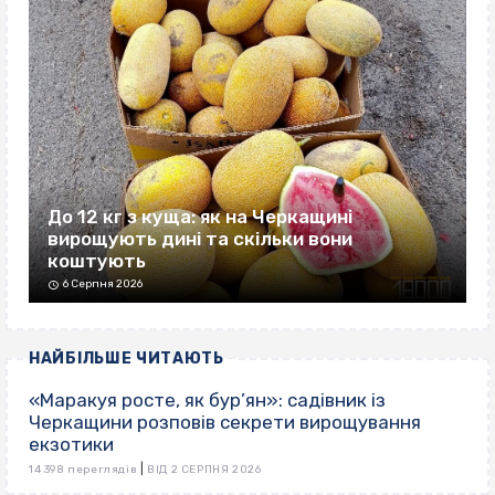
До 12 кг з куща: як на Черкащині
вирощують дині та скільки вони
коштують
6 Серпня 2026
НАЙБІЛЬШЕ ЧИТАЮТЬ
«Маракуя росте, як бур’ян»: садівник із
Черкащини розповів секрети вирощування
екзотики
|
14 398 переглядів
ВІД 2 СЕРПНЯ 2026