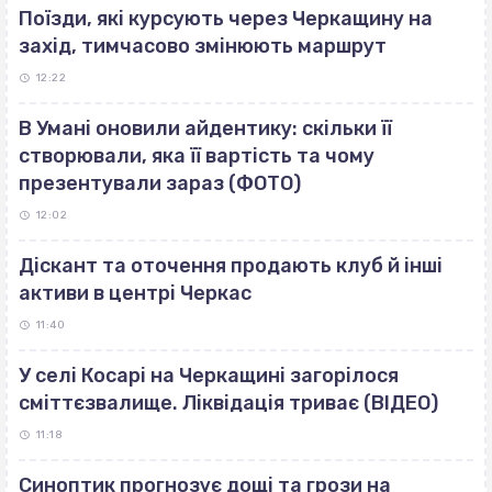
Поїзди, які курсують через Черкащину на
захід, тимчасово змінюють маршрут
12:22
В Умані оновили айдентику: скільки її
створювали, яка її вартість та чому
презентували зараз (ФОТО)
12:02
Діскант та оточення продають клуб й інші
активи в центрі Черкас
11:40
У селі Косарі на Черкащині загорілося
сміттєзвалище. Ліквідація триває (ВІДЕО)
11:18
Синоптик прогнозує дощі та грози на