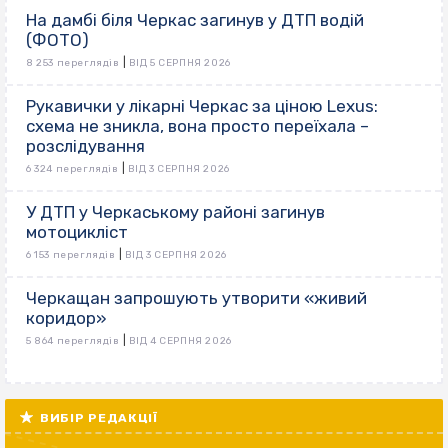
На дамбі біля Черкас загинув у ДТП водій
(ФОТО)
|
8 253 переглядів
ВІД 5 СЕРПНЯ 2026
Рукавички у лікарні Черкас за ціною Lexus:
схема не зникла, вона просто переїхала –
розслідування
|
6 324 переглядів
ВІД 3 СЕРПНЯ 2026
У ДТП у Черкаському районі загинув
мотоцикліст
|
6 153 переглядів
ВІД 3 СЕРПНЯ 2026
Черкащан запрошують утворити «живий
коридор»
|
5 864 переглядів
ВІД 4 СЕРПНЯ 2026
ВИБІР РЕДАКЦІЇ