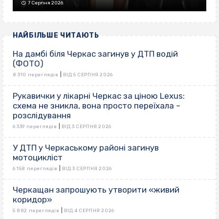
7 Серпня 2026
НАЙБІЛЬШЕ ЧИТАЮТЬ
На дамбі біля Черкас загинув у ДТП водій
(ФОТО)
|
8 310 переглядів
ВІД 5 СЕРПНЯ 2026
Рукавички у лікарні Черкас за ціною Lexus:
схема не зникла, вона просто переїхала –
розслідування
|
6 339 переглядів
ВІД 3 СЕРПНЯ 2026
У ДТП у Черкаському районі загинув
мотоцикліст
|
6 158 переглядів
ВІД 3 СЕРПНЯ 2026
Черкащан запрошують утворити «живий
коридор»
|
5 882 переглядів
ВІД 4 СЕРПНЯ 2026