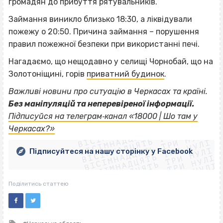
громадян до прибуття рятувальників.
Займання виникло близько 18:30, а ліквідували
пожежу о 20:50. Причина займання – порушення
правил пожежної безпеки при використанні печі.
Нагадаємо, що нещодавно у селищі Чорнобай, що на
Золотоніщині, горів
приватний будинок
.
Важливі новини про ситуацію в Черкасах та країні.
Без маніпуляцій та неперевіреної інформації.
ВІСІМНАДЦЯТЬ ТРИ НУЛІ
Підписуйся на телеграм‐канал «18000 | Шо там у
ВІСІМНАДЦЯТЬ ТРИ НУЛІ
ВІСІМНАДЦЯТЬ ТРИ НУЛІ
Черкасах?»
ВІСІМНАДЦЯТЬ ТРИ НУЛІ
ВІСІМНАДЦЯТЬ ТРИ НУЛІ
ВІСІМНАДЦЯТЬ ТРИ НУЛІ
Підписуйтеся на нашу сторінку у Facebook
ВІСІМНАДЦЯТЬ ТРИ НУЛІ
ВІСІМНАДЦЯТЬ ТРИ НУЛІ
Поділитись статтею
Tagged