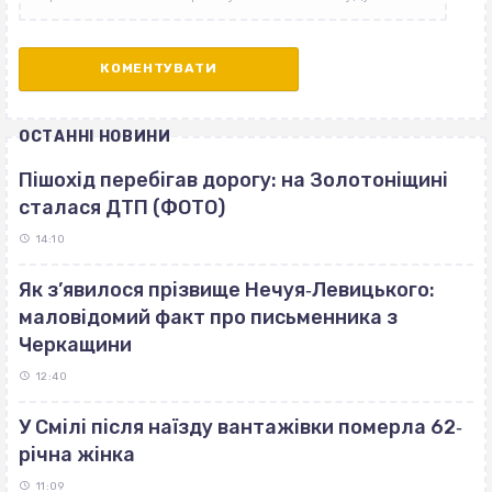
ОСТАННІ НОВИНИ
Пішохід перебігав дорогу: на Золотоніщині
сталася ДТП (ФОТО)
14:10
Як з’явилося прізвище Нечуя‐Левицького:
маловідомий факт про письменника з
Черкащини
12:40
У Смілі після наїзду вантажівки померла 62‐
річна жінка
11:09