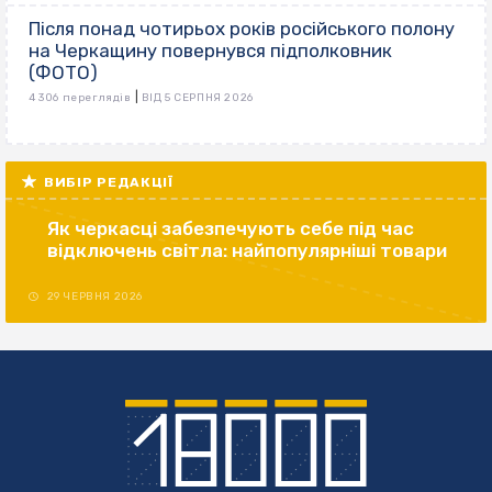
Після понад чотирьох років російського полону
на Черкащину повернувся підполковник
(ФОТО)
|
4 306 переглядів
ВІД 5 СЕРПНЯ 2026
ВИБІР РЕДАКЦІЇ
Як черкасці забезпечують себе під час
відключень світла: найпопулярніші товари
29 ЧЕРВНЯ 2026