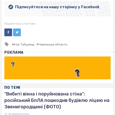
ВІСІМНАДЦЯТЬ ТРИ НУЛІ
ВІСІМНАДЦЯТЬ ТРИ НУЛІ
ВІСІМНАДЦЯТЬ ТРИ НУЛІ
ВІСІМНАДЦЯТЬ ТРИ НУЛІ
Підписуйтеся на нашу сторінку у Facebook
ВІСІМНАДЦЯТЬ ТРИ НУЛІ
ВІСІМНАДЦЯТЬ ТРИ НУЛІ
Поділитись статтею
Tagged
Ігор Табурець
Черкаська область
with
РЕКЛАМА
ПО ТЕМІ
"Вибиті вікна і поруйнована стіна":
російський БпЛА пошкодив будівлю ліцею на
Звенигородщині (ФОТО)
31 ЛИПНЯ 2026