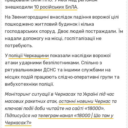
знешкодили
10 російських БпЛА
.
На Звенигородщині внаслідок падіння ворожої цілі
пошкоджено житловий будинок і кілька
господарських споруд. Двоє людей постраждали. Їм
надали допомогу на місці, госпіталізації не
потребують.
У
поліції Черкащини
показали наслідки ворожої
атаки ударними безпілотниками. Спільно з
рятувальниками ДСНС та іншими службами на
місцях подій працюють слідчо‐оперативні групи та
вибухотехніки поліції.
Моніторинг ситуації в Черкасах та Україні під час
масових ракетних атак,
останні новини Черкас
та
ключові події доби читайте на сайті «18000».
ВІСІМНАДЦЯТЬ ТРИ НУЛІ
Підписуйся на
телеграм‐канал «18000 | Шо там у
ВІСІМНАДЦЯТЬ ТРИ НУЛІ
Черкасах?»