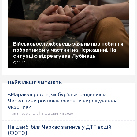
Військовослужбовець заявив про побиття
побратимом у частині на Черкащині. На
ситуацію відреагував Лубінець
10:44
НАЙБІЛЬШЕ ЧИТАЮТЬ
«Маракуя росте, як бур’ян»: садівник із
Черкащини розповів секрети вирощування
екзотики
|
14 388 переглядів
ВІД 2 СЕРПНЯ 2026
На дамбі біля Черкас загинув у ДТП водій
(ФОТО)