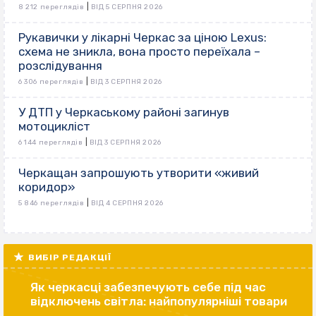
|
8 212 переглядів
ВІД 5 СЕРПНЯ 2026
Рукавички у лікарні Черкас за ціною Lexus:
схема не зникла, вона просто переїхала –
розслідування
|
6 306 переглядів
ВІД 3 СЕРПНЯ 2026
У ДТП у Черкаському районі загинув
мотоцикліст
|
6 144 переглядів
ВІД 3 СЕРПНЯ 2026
Черкащан запрошують утворити «живий
коридор»
|
5 846 переглядів
ВІД 4 СЕРПНЯ 2026
ВИБІР РЕДАКЦІЇ
Як черкасці забезпечують себе під час
відключень світла: найпопулярніші товари