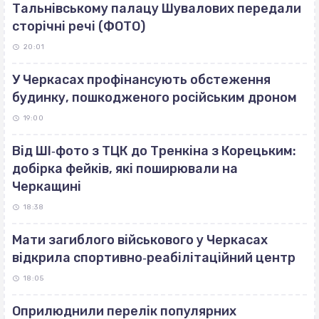
Тальнівському палацу Шувалових передали
сторічні речі (ФОТО)
20:01
У Черкасах профінансують обстеження
будинку, пошкодженого російським дроном
19:00
Від ШІ‐фото з ТЦК до Тренкіна з Корецьким:
добірка фейків, які поширювали на
Черкащині
18:38
Мати загиблого військового у Черкасах
відкрила спортивно‐реабілітаційний центр
18:05
Оприлюднили перелік популярних