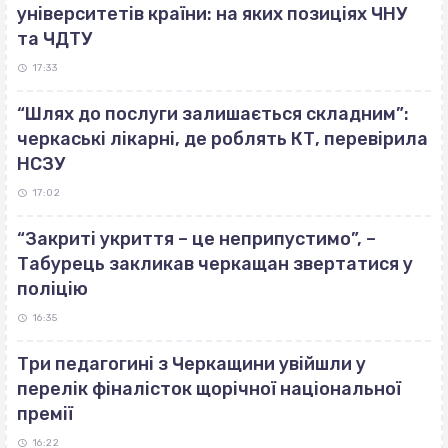
університетів країни: на яких позиціях ЧНУ
та ЧДТУ
17:33
“Шлях до послуги залишається складним”:
черкаські лікарні, де роблять КТ, перевірила
НСЗУ
17:02
“Закриті укриття – це неприпустимо”, –
Табурець закликав черкащан звертатися у
поліцію
16:35
Три педагогині з Черкащини увійшли у
перелік фіналісток щорічної національної
премії
16:22