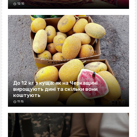
12:15
До 12 кг з куща: як на Черкащині
вирощують дині та скільки вони
коштують
11:15