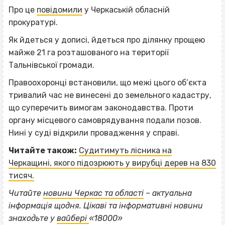
Про це
повідомили
у Черкаській обласній
прокуратурі.
Як йдеться у дописі, йдеться про ділянку прощею
майже 21 га розташованого на території
Тальнівської громади.
Правоохоронці встановили, що межі цього об’єкта
тривалий час не винесені до земельного кадастру,
що суперечить вимогам законодавства. Проти
органу місцевого самоврядування подали позов.
Нині у суді відкрили провадження у справі.
Читайте також:
Судитимуть лісника на
Черкащині, якого підозрюють у вирубці дерев на 830
тисяч.
Читайте
новини Черкас та області
– актуальна
ВІСІМНАДЦЯТЬ ТРИ НУЛІ
інформація щодня. Цікаві та інформативні новини
знаходьте у
вайбері
«18000»