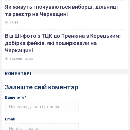
Як живуть і почуваються виборці, дільниці
та реєстр на Черкащині
07:44
Від ШІ‐фото з ТЦК до Тренкіна з Корецьким:
добірка фейків, які поширювали на
Черкащині
6 СЕРПНЯ 2026
КОМЕНТАРІ
Залиште свій коментар
Ваше ім'я
*
Email