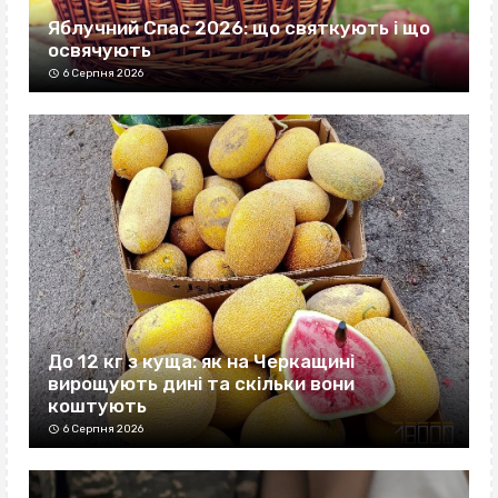
Яблучний Спас 2026: що святкують і що
освячують
6 Серпня 2026
До 12 кг з куща: як на Черкащині
вирощують дині та скільки вони
коштують
6 Серпня 2026