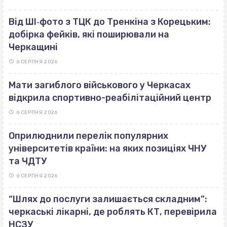
Від ШІ‐фото з ТЦК до Тренкіна з Корецьким:
добірка фейків, які поширювали на
Черкащині
6 СЕРПНЯ 2026
Мати загиблого військового у Черкасах
відкрила спортивно-реабілітаційний центр
6 СЕРПНЯ 2026
Оприлюднили перелік популярних
університетів країни: на яких позиціях ЧНУ
та ЧДТУ
6 СЕРПНЯ 2026
“Шлях до послуги залишається складним”:
черкаські лікарні, де роблять КТ, перевірила
НСЗУ