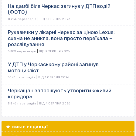
На дамбі біля Черкас загинув у ДТП водій
(ФОТО)
|
8 234 переглядів
ВІД 5 СЕРПНЯ 2026
Рукавички у лікарні Черкас за ціною Lexus:
схема не зникла, вона просто переїхала –
розслідування
|
6 309 переглядів
ВІД 3 СЕРПНЯ 2026
У ДТП у Черкаському районі загинув
мотоцикліст
|
6 146 переглядів
ВІД 3 СЕРПНЯ 2026
Черкащан запрошують утворити «живий
коридор»
|
5 846 переглядів
ВІД 4 СЕРПНЯ 2026
ВИБІР РЕДАКЦІЇ