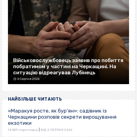
Військовослужбовець заявив про побиття
побратимом у частині на Черкащині. На
ситуацію відреагував Лубінець
6 Серпня 2026
НАЙБІЛЬШЕ ЧИТАЮТЬ
«Маракуя росте, як бур’ян»: садівник із
Черкащини розповів секрети вирощування
екзотики
|
14 389 переглядів
ВІД 2 СЕРПНЯ 2026