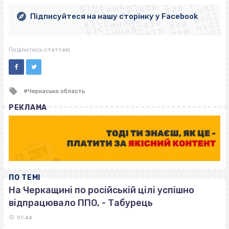
ВІСІМНАДЦЯТЬ ТРИ НУЛІ
ВІСІМНАДЦЯТЬ ТРИ НУЛІ
ВІСІМНАДЦЯТЬ ТРИ НУЛІ
ВІСІМНАДЦЯТЬ ТРИ НУЛІ
ВІСІМНАДЦЯТЬ ТРИ НУЛІ
Підписуйтеся на нашу сторінку у Facebook
ВІСІМНАДЦЯТЬ ТРИ НУЛІ
ВІСІМНАДЦЯТЬ ТРИ НУЛІ
Поділитись статтею
Tagged
Черкаська область
with
РЕКЛАМА
ПО ТЕМІ
На Черкащині по російській цілі успішно
відпрацювало ППО, - Табурець
07:44