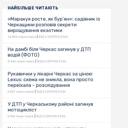
НАЙБІЛЬШЕ ЧИТАЮТЬ
«Маракуя росте, як бур’ян»: садівник із
Черкащини розповів секрети
вирощування екзотики
|
14 405 переглядів
ВІД 2 СЕРПНЯ 2026
На дамбі біля Черкас загинув у ДТП
водій (ФОТО)
|
8 266 переглядів
ВІД 5 СЕРПНЯ 2026
Рукавички у лікарні Черкас за ціною
Lexus: схема не зникла, вона просто
переїхала – розслідування
|
6 327 переглядів
ВІД 3 СЕРПНЯ 2026
У ДТП у Черкаському районі загинув
мотоцикліст
|
6 154 переглядів
ВІД 3 СЕРПНЯ 2026