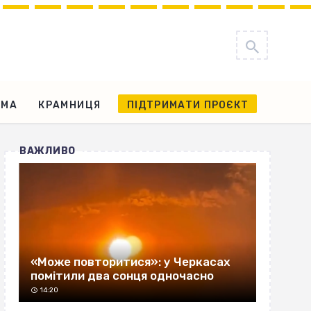
АМА
КРАМНИЦЯ
ПІДТРИМАТИ ПРОЄКТ
ВАЖЛИВО
«Може повторитися»: у Черкасах
помітили два сонця одночасно
14:20