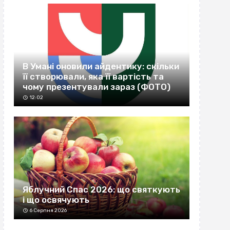
В Умані оновили айдентику: скільки
її створювали, яка її вартість та
чому презентували зараз (ФОТО)
12:02
Яблучний Спас 2026: що святкують
і що освячують
6 Серпня 2026