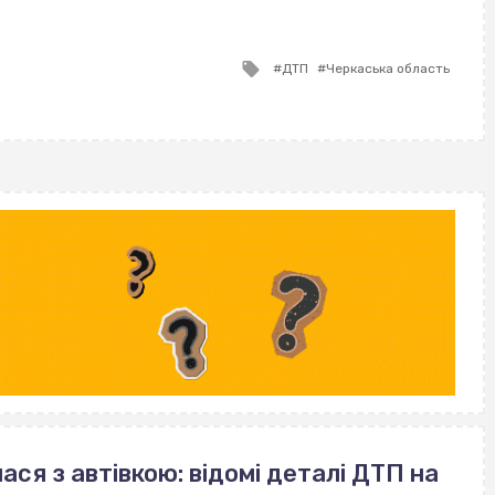
ВІСІМНАДЦЯТЬ ТРИ НУЛІ
ВІСІМНАДЦЯТЬ ТРИ НУЛІ
ВІСІМНАДЦЯТЬ ТРИ НУЛІ
Tagged
ДТП
Черкаська область
with
ася з автівкою: відомі деталі ДТП на