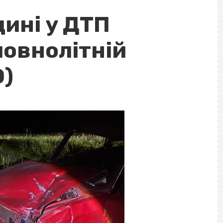
ині у ДТП
овнолітній
О)