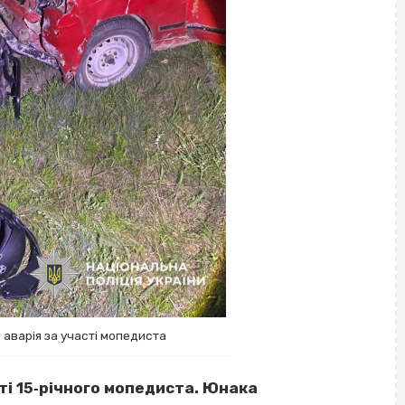
 аварія за участі мопедиста
ті 15‐річного мопедиста. Юнака