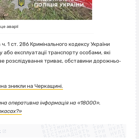
це аварії
ч. 1 ст. 286 Кримінального кодексу України
 або експлуатації транспорту особами, які
е розслідування триває, обставини дорожньо‐
ина зникли на Черкащині.
ена оперативна інформація на «18000».
ВІСІМНАДЦЯТЬ ТРИ НУЛІ
ркасах?»
ВІСІМНАДЦЯТЬ ТРИ НУЛІ
ВІСІМНАДЦЯТЬ ТРИ НУЛІ
ВІСІМНАДЦЯТЬ ТРИ НУЛІ
ВІСІМНАДЦЯТЬ ТРИ НУЛІ
k