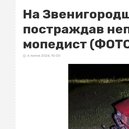
На Звенигородщ
постраждав неп
мопедист (ФОТ
6 липня 2026, 10:00