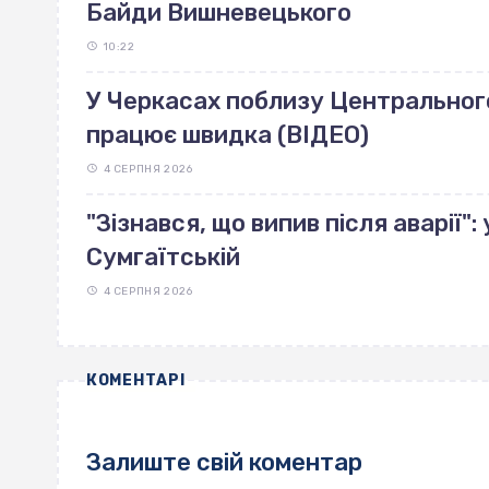
Байди Вишневецького
10:22
У Черкасах поблизу Центрального 
працює швидка (ВІДЕО)
4 СЕРПНЯ 2026
"Зізнався, що випив після аварії"
Сумгаїтській
4 СЕРПНЯ 2026
КОМЕНТАРІ
Залиште свій коментар