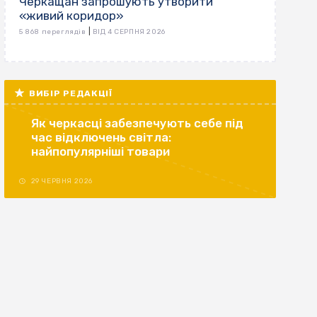
Черкащан запрошують утворити
«живий коридор»
|
5 868 переглядів
ВІД 4 СЕРПНЯ 2026
ВИБІР РЕДАКЦІЇ
Як черкасці забезпечують себе під
час відключень світла:
найпопулярніші товари
29 ЧЕРВНЯ 2026