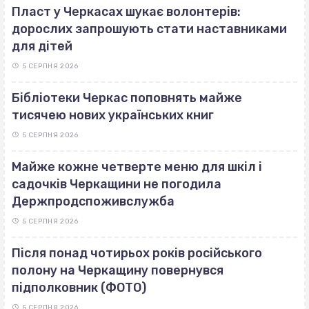
Пласт у Черкасах шукає волонтерів:
дорослих запрошують стати наставниками
для дітей
5 СЕРПНЯ 2026
Бібліотеки Черкас поповнять майже
тисячею нових українських книг
5 СЕРПНЯ 2026
Майже кожне четверте меню для шкіл і
садочків Черкащини не погодила
Держпродспоживслужба
5 СЕРПНЯ 2026
Після понад чотирьох років російського
полону на Черкащину повернувся
підполковник (ФОТО)
5 СЕРПНЯ 2026