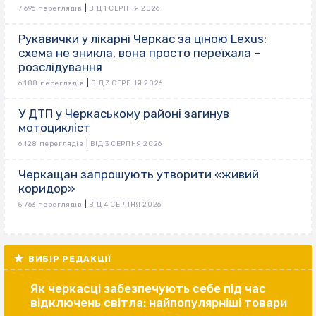
|
7 696 переглядів
ВІД 1 СЕРПНЯ 2026
Рукавички у лікарні Черкас за ціною Lexus:
схема не зникла, вона просто переїхала –
розслідування
|
6 188 переглядів
ВІД 3 СЕРПНЯ 2026
У ДТП у Черкаському районі загинув
мотоцикліст
|
6 128 переглядів
ВІД 3 СЕРПНЯ 2026
Черкащан запрошують утворити «живий
коридор»
|
5 763 переглядів
ВІД 4 СЕРПНЯ 2026
ВИБІР РЕДАКЦІЇ
Як черкасці забезпечують себе під час
відключень світла: найпопулярніші товари