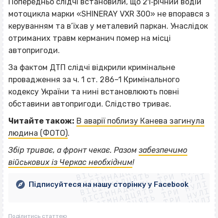
Попередньо слідчі встановили, що 21‐річний водій
мотоцикла марки «SHINERAY VXR 300» не впорався з
керуванням та в’їхав у металевий паркан. Унаслідок
отриманих травм керманич помер на місці
автопригоди.
За фактом ДТП слідчі відкрили кримінальне
провадження за ч. 1 ст. 286–1 Кримінального
кодексу України та нині встановлюють повні
обставини автопригоди. Слідство триває.
Читайте також:
В аварії поблизу Канева загинула
людина (ФОТО)
.
ВІСІМНАДЦЯТЬ ТРИ НУЛІ
Збір триває, а фронт чекає. Разом
забезпечимо
ВІСІМНАДЦЯТЬ ТРИ НУЛІ
ВІСІМНАДЦЯТЬ ТРИ НУЛІ
військових із Черкас необхідним
!
ВІСІМНАДЦЯТЬ ТРИ НУЛІ
ВІСІМНАДЦЯТЬ ТРИ НУЛІ
ВІСІМНАДЦЯТЬ ТРИ НУЛІ
Підписуйтеся на нашу сторінку у Facebook
ВІСІМНАДЦЯТЬ ТРИ НУЛІ
ВІСІМНАДЦЯТЬ ТРИ НУЛІ
Поділитись статтею