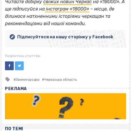
Читайте добірку
свіжих новин Черкас
на «18000». А
ще підписуйся на
інстаграм «18000»
– місце, де
ВІСІМНАДЦЯТЬ ТРИ НУЛІ
ділимося натхненними історіями черкащан та
ВІСІМНАДЦЯТЬ ТРИ НУЛІ
ВІСІМНАДЦЯТЬ ТРИ НУЛІ
рекомендаціями від нашої команди.
ВІСІМНАДЦЯТЬ ТРИ НУЛІ
ВІСІМНАДЦЯТЬ ТРИ НУЛІ
ВІСІМНАДЦЯТЬ ТРИ НУЛІ
Підписуйтеся на нашу сторінку у Facebook
ВІСІМНАДЦЯТЬ ТРИ НУЛІ
ВІСІМНАДЦЯТЬ ТРИ НУЛІ
Поділитись статтею
Tagged
Звенигородка
Черкаська область
with
РЕКЛАМА
ПО ТЕМІ