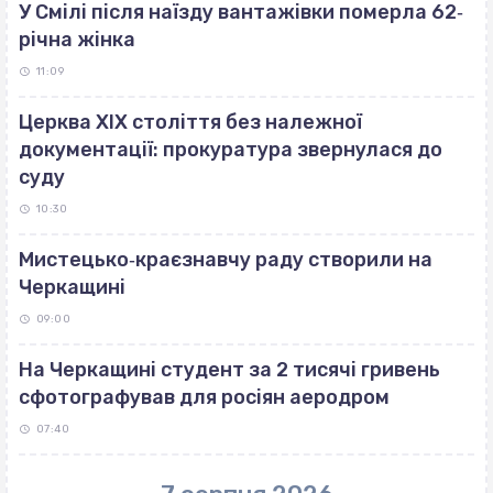
У Смілі після наїзду вантажівки померла 62‐
річна жінка
11:09
Церква ХІХ століття без належної
документації: прокуратура звернулася до
суду
10:30
Мистецько‐краєзнавчу раду створили на
Черкащині
09:00
На Черкащині студент за 2 тисячі гривень
сфотографував для росіян аеродром
07:40