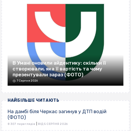
В Умані оновили айдентику: скільки її
створювали, яка її вартість та чому
презентували зараз (ФОТО)
7 Серпня 2026
НАЙБІЛЬШЕ ЧИТАЮТЬ
На дамбі біля Черкас загинув у ДТП водій
(ФОТО)
|
8 307 переглядів
ВІД 5 СЕРПНЯ 2026