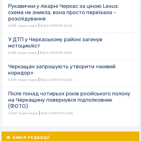
Рукавички у лікарні Черкас за ціною Lexus:
схема не зникла, вона просто переїхала –
розслідування
|
6 338 переглядів
ВІД 3 СЕРПНЯ 2026
У ДТП у Черкаському районі загинув
мотоцикліст
|
6 158 переглядів
ВІД 3 СЕРПНЯ 2026
Черкащан запрошують утворити «живий
коридор»
|
5 879 переглядів
ВІД 4 СЕРПНЯ 2026
Після понад чотирьох років російського полону
на Черкащину повернувся підполковник
(ФОТО)
|
4 302 переглядів
ВІД 5 СЕРПНЯ 2026
ВИБІР РЕДАКЦІЇ