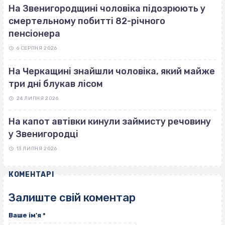
На Звенигородщині чоловіка підозрюють у
смертельному побитті 82-річного
пенсіонера
6 СЕРПНЯ 2026
На Черкащині знайшли чоловіка, який майже
три дні блукав лісом
24 ЛИПНЯ 2026
На капот автівки кинули займисту речовину
у Звенигородці
13 ЛИПНЯ 2026
КОМЕНТАРІ
Залиште свій коментар
Ваше ім'я
*