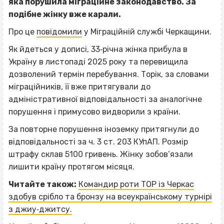
яка порушила міграційне законодавство. За
подібне жінку вже карали.
Про це
повідомили
у Міграційній службі Черкащини.
Як йдеться у дописі, 33‐річна жінка прибула в
Україну в листопаді 2025 року та перевищила
дозволений термін перебування. Торік, за словами
міграційників, її вже притягували до
адміністративної відповідальності за аналогічне
порушення і примусово видворили з країни.
За повторне порушення іноземку притягнули до
відповідальності за ч. 3 ст. 203 КУпАП. Розмір
штрафу склав 5100 гривень. Жінку зобов’язали
лишити країну протягом місяця.
Читайте також:
Командир роти ТОР із Черкас
здобув срібло та бронзу на всеукраїнському турнірі
з джиу‐джитсу.