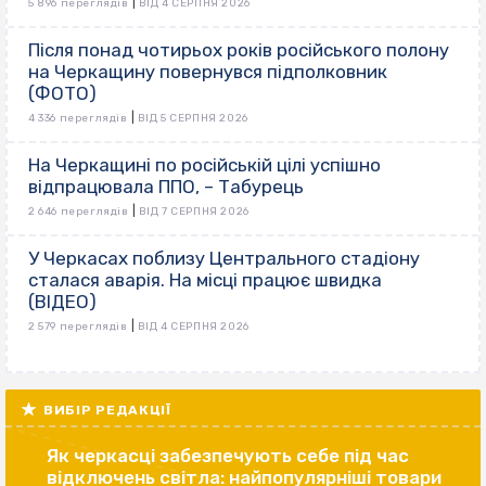
|
5 896 переглядів
ВІД 4 СЕРПНЯ 2026
Після понад чотирьох років російського полону
на Черкащину повернувся підполковник
(ФОТО)
|
4 336 переглядів
ВІД 5 СЕРПНЯ 2026
На Черкащині по російській цілі успішно
відпрацювала ППО, – Табурець
|
2 646 переглядів
ВІД 7 СЕРПНЯ 2026
У Черкасах поблизу Центрального стадіону
сталася аварія. На місці працює швидка
(ВІДЕО)
|
2 579 переглядів
ВІД 4 СЕРПНЯ 2026
ВИБІР РЕДАКЦІЇ
Як черкасці забезпечують себе під час
відключень світла: найпопулярніші товари