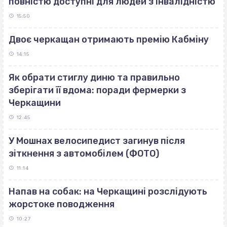
повністю доступні для людей з інвалідністю
15:50
Двоє черкащан отримають премію Кабміну
14:15
Як обрати стиглу диню та правильно
зберігати її вдома: поради фермерки з
Черкащини
12:45
У Мошнах велосипедист загинув після
зіткнення з автомобілем (ФОТО)
11:14
Напав на собак: на Черкащині розслідують
жорстоке поводження
10:27