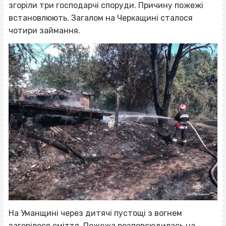
згоріли три господарчі споруди. Причину пожежі
встановлюють. Загалом на Черкащині сталося
чотири займання.
На Уманщині через дитячі пустощі з вогнем
загорілося сміття. Пожежа розповсюдилась на