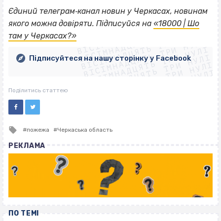
Єдиний телеграм‐канал новин у Черкасах, новинам
ВІСІМНАДЦЯТЬ ТРИ НУЛІ
якого можна довіряти. Підписуйся на
«18000 | Шо
ВІСІМНАДЦЯТЬ ТРИ НУЛІ
ВІСІМНАДЦЯТЬ ТРИ НУЛІ
там у Черкасах?»
ВІСІМНАДЦЯТЬ ТРИ НУЛІ
ВІСІМНАДЦЯТЬ ТРИ НУЛІ
ВІСІМНАДЦЯТЬ ТРИ НУЛІ
Підписуйтеся на нашу сторінку у Facebook
ВІСІМНАДЦЯТЬ ТРИ НУЛІ
ВІСІМНАДЦЯТЬ ТРИ НУЛІ
Поділитись статтею
Tagged
пожежа
Черкаська область
with
РЕКЛАМА
ПО ТЕМІ