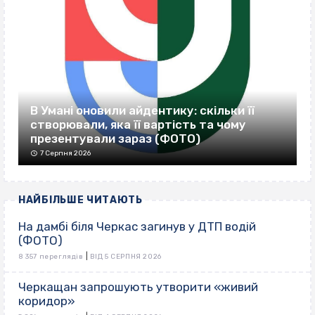
В Умані оновили айдентику: скільки її
створювали, яка її вартість та чому
презентували зараз (ФОТО)
7 Серпня 2026
НАЙБІЛЬШЕ ЧИТАЮТЬ
На дамбі біля Черкас загинув у ДТП водій
(ФОТО)
|
8 357 переглядів
ВІД 5 СЕРПНЯ 2026
Черкащан запрошують утворити «живий
коридор»