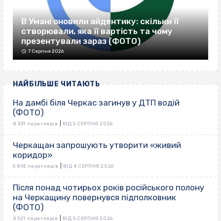
В Умані оновили айдентику: скільки її
створювали, яка її вартість та чому
презентували зараз (ФОТО)
7 Серпня 2026
НАЙБІЛЬШЕ ЧИТАЮТЬ
На дамбі біля Черкас загинув у ДТП водій
(ФОТО)
|
8 331 переглядів
ВІД 5 СЕРПНЯ 2026
Черкащан запрошують утворити «живий
коридор»
|
5 893 переглядів
ВІД 4 СЕРПНЯ 2026
Після понад чотирьох років російського полону
на Черкащину повернувся підполковник
(ФОТО)
|
4 321 переглядів
ВІД 5 СЕРПНЯ 2026