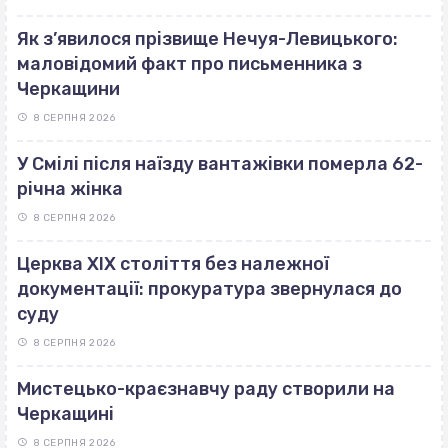
Як з’явилося прізвище Нечуя-Левицького:
маловідомий факт про письменника з
Черкащини
8 СЕРПНЯ 2026
У Смілі після наїзду вантажівки померла 62-
річна жінка
8 СЕРПНЯ 2026
Церква ХІХ століття без належної
документації: прокуратура звернулася до
суду
8 СЕРПНЯ 2026
Мистецько-краєзнавчу раду створили на
Черкащині
8 СЕРПНЯ 2026