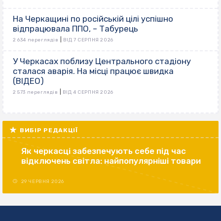
На Черкащині по російській цілі успішно
відпрацювала ППО, – Табурець
|
2 634 переглядів
ВІД 7 СЕРПНЯ 2026
У Черкасах поблизу Центрального стадіону
сталася аварія. На місці працює швидка
(ВІДЕО)
|
2 573 переглядів
ВІД 4 СЕРПНЯ 2026
ВИБІР РЕДАКЦІЇ
Як черкасці забезпечують себе під час
відключень світла: найпопулярніші товари
29 ЧЕРВНЯ 2026