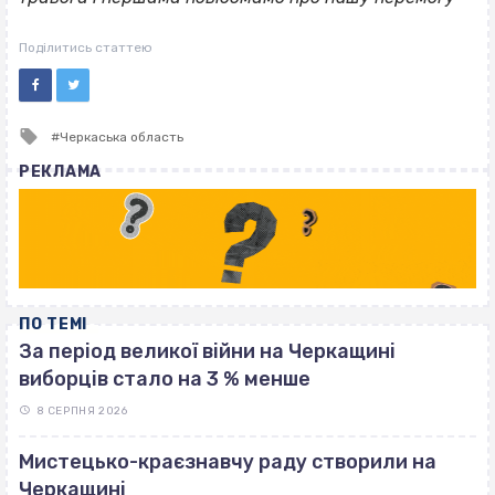
Поділитись статтею
Tagged
Черкаська область
with
РЕКЛАМА
ПО ТЕМІ
За період великої війни на Черкащині
виборців стало на 3 % менше
8 СЕРПНЯ 2026
Мистецько-краєзнавчу раду створили на
Черкащині