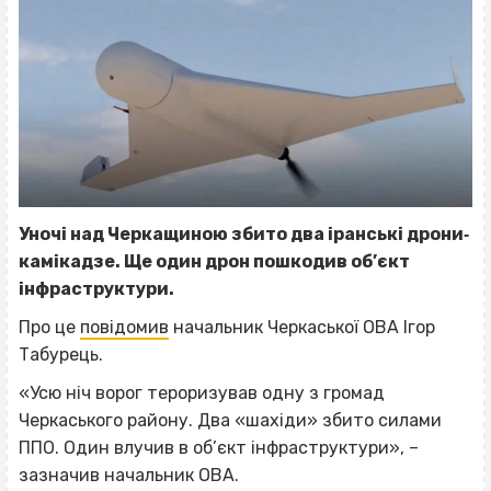
Уночі над Черкащиною збито два іранські дрони‐
камікадзе. Ще один дрон пошкодив об’єкт
інфраструктури.
Про це
повідомив
начальник Черкаської ОВА Ігор
Табурець.
«Усю ніч ворог тероризував одну з громад
Черкаського району. Два «шахіди» збито силами
ППО. Один влучив в об’єкт інфраструктури», –
зазначив начальник ОВА.