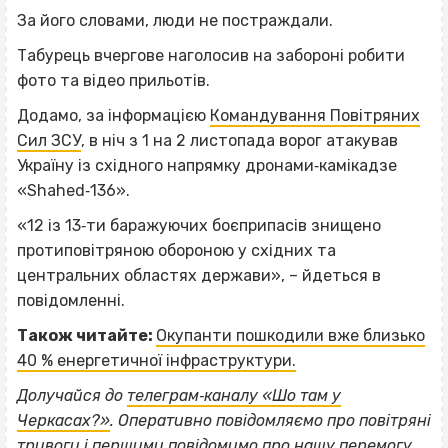
За його словами, люди не постраждали.
Табурець вчергове наголосив на забороні робити
фото та відео прильотів.
Додамо, за інформацією
Командування Повітряних
Сил ЗСУ
, в ніч з 1 на 2 листопада ворог атакував
Україну із східного напрямку дронами‐камікадзе
«Shahed‐136».
«12 із 13‐ти баражуючих боєприпасів знищено
протиповітряною обороною у східних та
центральних областях держави», – йдеться в
повідомленні.
Також читайте:
Окупанти пошкодили вже близько
40 % енергетичної інфраструктури.
Долучайся до
телеграм‐каналу «Шо там у
Черкасах?»
. Оперативно повідомляємо про повітряні
тривоги і першими повідомимо про нашу перемогу