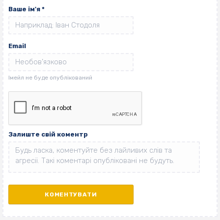
Ваше ім'я
*
Email
Залиште свій коментр