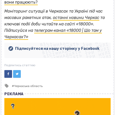
вони працюють?
Моніторинг ситуації в Черкасах та Україні під час
масових ракетних атак,
останні новини Черкас
та
ключові події доби читайте на сайті «18000».
ВІСІМНАДЦЯТЬ ТРИ НУЛІ
Підписуйся на
телеграм‐канал «18000 | Шо там у
ВІСІМНАДЦЯТЬ ТРИ НУЛІ
ВІСІМНАДЦЯТЬ ТРИ НУЛІ
Черкасах?»
ВІСІМНАДЦЯТЬ ТРИ НУЛІ
ВІСІМНАДЦЯТЬ ТРИ НУЛІ
ВІСІМНАДЦЯТЬ ТРИ НУЛІ
Підписуйтеся на нашу сторінку у Facebook
ВІСІМНАДЦЯТЬ ТРИ НУЛІ
ВІСІМНАДЦЯТЬ ТРИ НУЛІ
Поділитись статтею
Tagged
Черкаська область
with
РЕКЛАМА