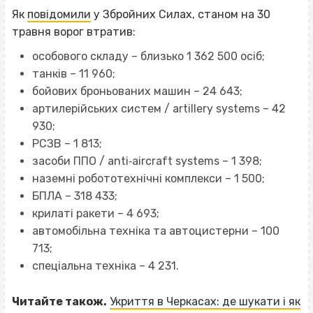
Як
повідомили
у Збройних Силах, станом на 30
травня ворог втратив:
особового складу – близько 1 362 500 осіб;
танків – 11 960;
бойових броньованих машин – 24 643;
артилерійських систем / artillery systems – 42
930;
РСЗВ – 1 813;
засоби ППО / anti‐aircraft systems – 1 398;
наземні робототехнічні комплекси – 1 500;
БПЛА – 318 433;
крилаті ракети – 4 693;
автомобільна техніка та автоцистерни – 100
713;
спеціальна техніка – 4 231.
Читайте також.
Укриття в Черкасах: де шукати і як