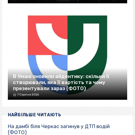
В Умані оновили айдентику: скільки її
створювали, яка її вартість та чому
презентували зараз (ФОТО)
7 Серпня 2026
НАЙБІЛЬШЕ ЧИТАЮТЬ
На дамбі біля Черкас загинув у ДТП водій
(ФОТО)