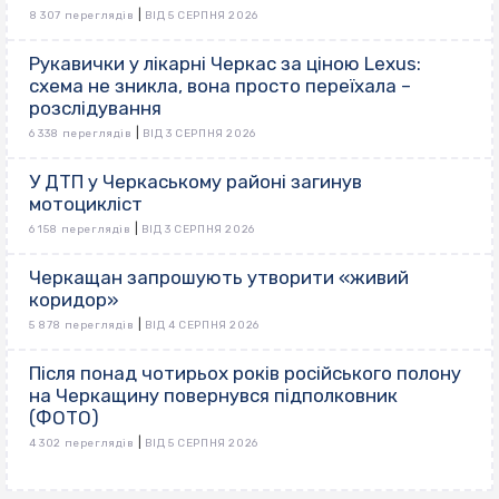
|
8 307 переглядів
ВІД 5 СЕРПНЯ 2026
Рукавички у лікарні Черкас за ціною Lexus:
схема не зникла, вона просто переїхала –
розслідування
|
6 338 переглядів
ВІД 3 СЕРПНЯ 2026
У ДТП у Черкаському районі загинув
мотоцикліст
|
6 158 переглядів
ВІД 3 СЕРПНЯ 2026
Черкащан запрошують утворити «живий
коридор»
|
5 878 переглядів
ВІД 4 СЕРПНЯ 2026
Після понад чотирьох років російського полону
на Черкащину повернувся підполковник
(ФОТО)
|
4 302 переглядів
ВІД 5 СЕРПНЯ 2026