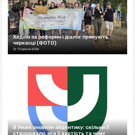
Ходою за реформи і діалог прямують
черкасці (ФОТО)
7 Серпня 2026
В Умані оновили айдентику: скільки її
створювали, яка її вартість та чому