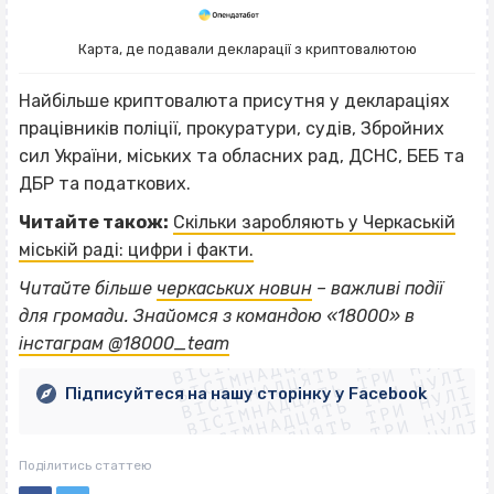
Карта, де подавали декларації з криптовалютою
Найбільше криптовалюта присутня у деклараціях
працівників поліції, прокуратури, судів, Збройних
сил України, міських та обласних рад, ДСНС, БЕБ та
ДБР та податкових.
Читайте також:
Скільки заробляють у Черкаській
міській раді: цифри і факти.
Читайте більше
черкаських новин
– важливі події
ВІСІМНАДЦЯТЬ ТРИ НУЛІ
для громади. Знайомся з командою «18000» в
ВІСІМНАДЦЯТЬ ТРИ НУЛІ
ВІСІМНАДЦЯТЬ ТРИ НУЛІ
інстаграм @18000_team
ВІСІМНАДЦЯТЬ ТРИ НУЛІ
ВІСІМНАДЦЯТЬ ТРИ НУЛІ
ВІСІМНАДЦЯТЬ ТРИ НУЛІ
Підписуйтеся на нашу сторінку у Facebook
ВІСІМНАДЦЯТЬ ТРИ НУЛІ
ВІСІМНАДЦЯТЬ ТРИ НУЛІ
Поділитись статтею