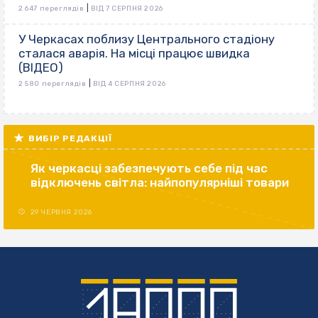
|
2 647 переглядів
ВІД 7 СЕРПНЯ 2026
У Черкасах поблизу Центрального стадіону
сталася аварія. На місці працює швидка
(ВІДЕО)
|
2 580 переглядів
ВІД 4 СЕРПНЯ 2026
ВИБІР РЕДАКЦІЇ
Як черкасці забезпечують себе під час
відключень світла: найпопулярніші товари
29 ЧЕРВНЯ 2026