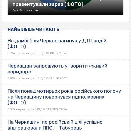
презентували зараз (ФОТО)
7 Серпня 2026
НАЙБІЛЬШЕ ЧИТАЮТЬ
На дамбі біля Черкас загинув у ДТП водій
(ФОТО)
|
8 357 переглядів
ВІД 5 СЕРПНЯ 2026
Черкащан запрошують утворити «живий
коридор»
|
5 897 переглядів
ВІД 4 СЕРПНЯ 2026
Після понад чотирьох років російського полону
на Черкащину повернувся підполковник
(ФОТО)
|
4 339 переглядів
ВІД 5 СЕРПНЯ 2026
На Черкащині по російській цілі успішно
відпрацювала ППО, – Табурець