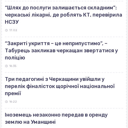
“Шлях до послуги залишається складним”:
черкаські лікарні, де роблять КТ, перевірила
НСЗУ
17:02
“Закриті укриття – це неприпустимо”, –
Табурець закликав черкащан звертатися у
поліцію
16:35
Три педагогині з Черкащини увійшли у
перелік фіналісток щорічної національної
премії
16:22
Іноземець незаконно передав в оренду
землю на Уманщині