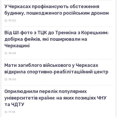
У Черкасах профінансують обстеження
будинку, пошкодженого російським дроном
19:00
Від ШІ‐фото з ТЦК до Тренкіна з Корецьким:
добірка фейків, які поширювали на
Черкащині
18:38
Мати загиблого військового у Черкасах
відкрила спортивно‐реабілітаційний центр
18:05
Оприлюднили перелік популярних
університетів країни: на яких позиціях ЧНУ
та ЧДТУ
17:33