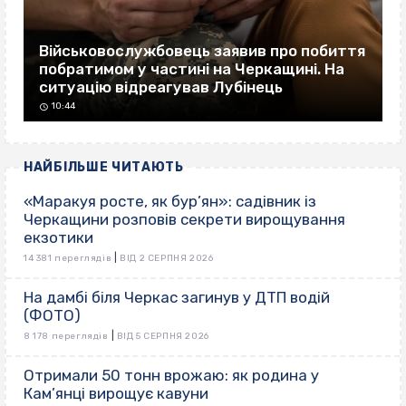
Військовослужбовець заявив про побиття
побратимом у частині на Черкащині. На
ситуацію відреагував Лубінець
10:44
НАЙБІЛЬШЕ ЧИТАЮТЬ
«Маракуя росте, як бур’ян»: садівник із
Черкащини розповів секрети вирощування
екзотики
|
14 381 переглядів
ВІД 2 СЕРПНЯ 2026
На дамбі біля Черкас загинув у ДТП водій
(ФОТО)
|
8 178 переглядів
ВІД 5 СЕРПНЯ 2026
Отримали 50 тонн врожаю: як родина у
Кам’янці вирощує кавуни