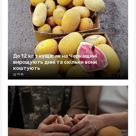
До 12 кг з куща: як на Черкащині
вирощують дині та скільки вони
коштують
11:15