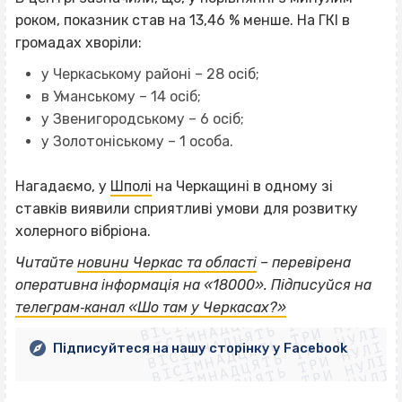
роком, показник став на 13,46 % менше. На ГКІ в
громадах хворіли:
у Черкаському районі – 28 осіб;
в Уманському – 14 осіб;
у Звенигородському – 6 осіб;
у Золотоніському – 1 особа.
Нагадаємо, у
Шполі
на Черкащині в одному зі
ставків виявили сприятливі умови для розвитку
холерного вібріона.
Читайте
новини Черкас та області
– перевірена
ВІСІМНАДЦЯТЬ ТРИ НУЛІ
оперативна інформація на «18000». Підписуйся на
ВІСІМНАДЦЯТЬ ТРИ НУЛІ
ВІСІМНАДЦЯТЬ ТРИ НУЛІ
телеграм‐канал «Шо там у Черкасах?»
ВІСІМНАДЦЯТЬ ТРИ НУЛІ
ВІСІМНАДЦЯТЬ ТРИ НУЛІ
ВІСІМНАДЦЯТЬ ТРИ НУЛІ
Підписуйтеся на нашу сторінку у Facebook
ВІСІМНАДЦЯТЬ ТРИ НУЛІ