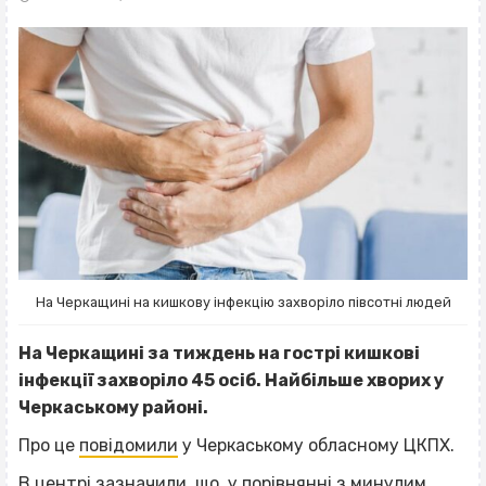
На Черкащині на кишкову інфекцію захворіло півсотні людей
На Черкащині за тиждень на гострі кишкові
інфекції захворіло 45 осіб. Найбільше хворих у
Черкаському районі.
Про це
повідомили
у Черкаському обласному ЦКПХ.
В центрі зазначили, що, у порівнянні з минулим