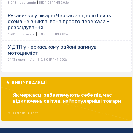
|
8 018 переглядів
ВІД 1 СЕРПНЯ 2026
Рукавички у лікарні Черкас за ціною Lexus:
схема не зникла, вона просто переїхала –
розслідування
|
6 301 переглядів
ВІД 3 СЕРПНЯ 2026
У ДТП у Черкаському районі загинув
мотоцикліст
|
6 143 переглядів
ВІД 3 СЕРПНЯ 2026
ВИБІР РЕДАКЦІЇ
Як черкасці забезпечують себе під час
відключень світла: найпопулярніші товари
29 ЧЕРВНЯ 2026