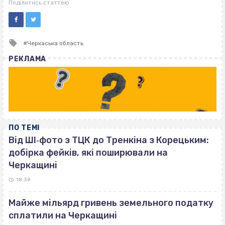
ВІСІМНАДЦЯТЬ ТРИ НУЛІ
Поділитись статтею
Tagged
Черкаська область
with
РЕКЛАМА
ПО ТЕМІ
Від ШІ‐фото з ТЦК до Тренкіна з Корецьким:
добірка фейків, які поширювали на
Черкащині
18:38
Майже мільярд гривень земельного податку
сплатили на Черкащині