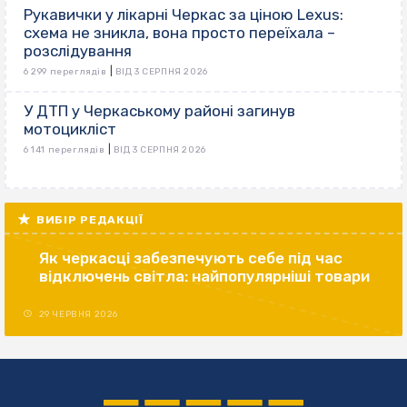
Рукавички у лікарні Черкас за ціною Lexus:
схема не зникла, вона просто переїхала –
розслідування
|
6 299 переглядів
ВІД 3 СЕРПНЯ 2026
У ДТП у Черкаському районі загинув
мотоцикліст
|
6 141 переглядів
ВІД 3 СЕРПНЯ 2026
ВИБІР РЕДАКЦІЇ
Як черкасці забезпечують себе під час
відключень світла: найпопулярніші товари
29 ЧЕРВНЯ 2026