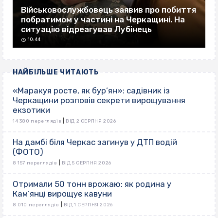
Військовослужбовець заявив про побиття
побратимом у частині на Черкащині. На
ситуацію відреагував Лубінець
10:44
НАЙБІЛЬШЕ ЧИТАЮТЬ
«Маракуя росте, як бур’ян»: садівник із
Черкащини розповів секрети вирощування
екзотики
|
14 380 переглядів
ВІД 2 СЕРПНЯ 2026
На дамбі біля Черкас загинув у ДТП водій
(ФОТО)
|
8 157 переглядів
ВІД 5 СЕРПНЯ 2026
Отримали 50 тонн врожаю: як родина у
Кам’янці вирощує кавуни
|
8 010 переглядів
ВІД 1 СЕРПНЯ 2026