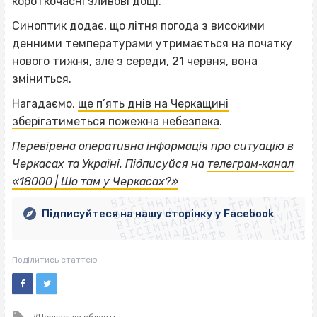
короткочасні зливові дощі.
Синоптик додає, що літня погода з високими
денними температурами утримається на початку
нового тижня, але з середи, 21 червня, вона
зміниться.
Нагадаємо,
ще п’ять днів на Черкащині
зберігатиметься пожежна небезпека
.
Перевірена оперативна інформація про ситуацію в
ВІСІМНАДЦЯТЬ ТРИ НУЛІ
Черкасах та Україні. Підписуйся на
телеграм‐канал
ВІСІМНАДЦЯТЬ ТРИ НУЛІ
ВІСІМНАДЦЯТЬ ТРИ НУЛІ
«18000 | Шо там у Черкасах?»
ВІСІМНАДЦЯТЬ ТРИ НУЛІ
ВІСІМНАДЦЯТЬ ТРИ НУЛІ
ВІСІМНАДЦЯТЬ ТРИ НУЛІ
Підписуйтеся на нашу сторінку у Facebook
ВІСІМНАДЦЯТЬ ТРИ НУЛІ
ВІСІМНАДЦЯТЬ ТРИ НУЛІ
Поділитись статтею
Tagged
Черкаська область