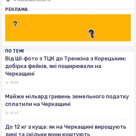
with
РЕКЛАМА
ПО ТЕМІ
Від ШІ‐фото з ТЦК до Тренкіна з Корецьким:
добірка фейків, які поширювали на
Черкащині
18:38
Майже мільярд гривень земельного податку
сплатили на Черкащині
14:00
До 12 кг з куща: як на Черкащині вирощують
дині та скільки вони коштують