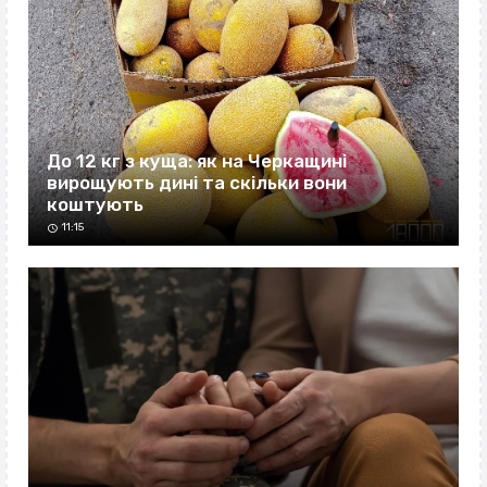
До 12 кг з куща: як на Черкащині
вирощують дині та скільки вони
коштують
11:15