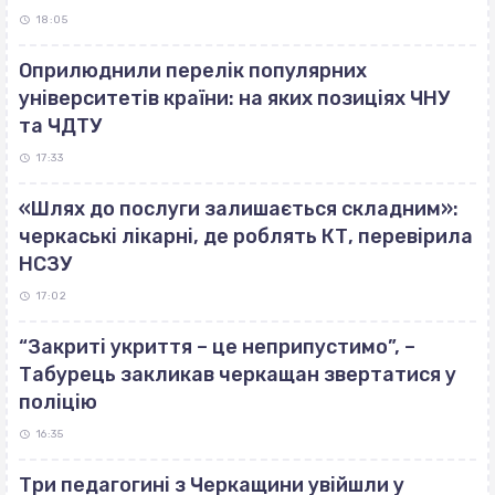
18:05
Оприлюднили перелік популярних
університетів країни: на яких позиціях ЧНУ
та ЧДТУ
17:33
«Шлях до послуги залишається складним»:
черкаські лікарні, де роблять КТ, перевірила
НСЗУ
17:02
“Закриті укриття – це неприпустимо”, –
Табурець закликав черкащан звертатися у
поліцію
16:35
Три педагогині з Черкащини увійшли у